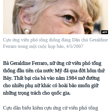
TẠI
VIDEO
"Tìm"
NGƯỜI VIỆT HẢI NGOẠI
HÀNH TRÌNH BẦU CỬ 2024
NGHE
ĐỜI SỐNG
MỘT NĂM CHIẾN TRANH TẠI DẢI GAZA
KINH TẾ
MẠNG XÃ HỘI
GIẢI MÃ VÀNH ĐAI & CON ĐƯỜNG
KHOA HỌC
NGÀY TỊ NẠN THẾ GIỚI
Cựu ứng viên phó tổng thống đảng Dân chủ Geraldine
SỨC KHOẺ
Ferraro trong một cuộc họp báo, 4/5/2007
TRỊNH VĨNH BÌNH - NGƯỜI HẠ 'BÊN THẮNG CUỘC'
Ngôn ngữ khác
VĂN HOÁ
GROUND ZERO – XƯA VÀ NAY
THỂ THAO
Bà Geraldine Ferraro, nữ ứng cử viên phó tổng
CHI PHÍ CHIẾN TRANH AFGHANISTAN
GIÁO DỤC
thống đầu tiên của nước Mỹ đã qua đời hôm thứ
CÁC GIÁ TRỊ CỘNG HÒA Ở VIỆT NAM
Bảy. Thất bại của bà vào năm 1984 mở đường
THƯỢNG ĐỈNH TRUMP-KIM TẠI VIỆT NAM
cho nhiều phụ nữ khác có hoài bão muốn giữ
TRỊNH VĨNH BÌNH VS. CHÍNH PHỦ VIỆT NAM
những trọng trách cho quốc gia.
NGƯ DÂN VIỆT VÀ LÀN SÓNG TRỘM HẢI SÂM
Cựu dân biểu kiêm cựu ứng cử viên phó tổng
BÊN KIA QUỐC LỘ: TIẾNG VỌNG TỪ NÔNG THÔN MỸ