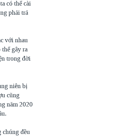
a có thể cài
ng phải trả
ạc với nhau
 thể gây ra
ện trong đời
ung niên bị
ượu cũng
ong năm 2020
ầu.
ng chúng đều