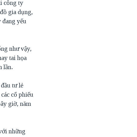
i công ty
đồ gia dụng,
y đang yếu
ống như vậy,
ay tai họa
m lần.
đầu tư lẻ
 các cổ phiếu
bây giờ, năm
 với những