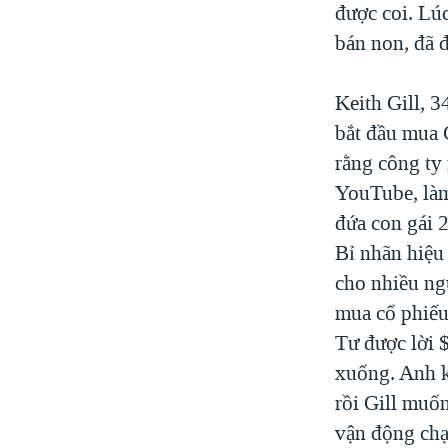
được coi. Lúc
bán non, đã đ
Keith Gill, 3
bắt đầu mua 
rằng công ty
YouTube, làm
đứa con gái 2
Bỉ nhãn hiệu
cho nhiều ng
mua cổ phiếu
Tư được lời $
xuống. Anh k
rồi Gill muố
vận động chạ