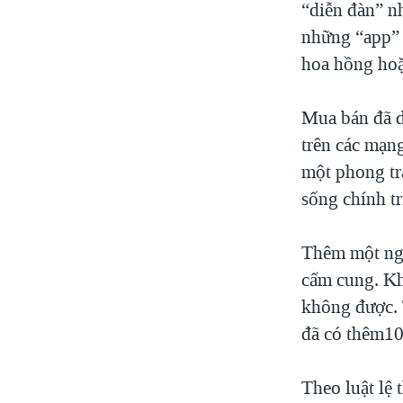
“diễn đàn” n
những “app” 
hoa hồng hoặc
Mua bán đã d
trên các mạng
một phong tr
sống chính tr
Thêm một ngu
cấm cung. Kh
không được. 
đã có thêm10
Theo luật lệ 