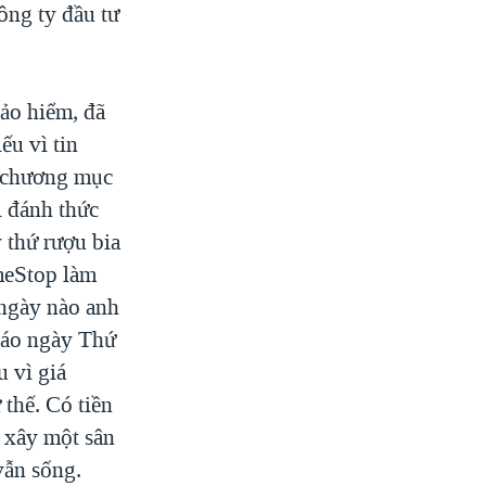
công ty đầu tư
bảo hiểm, đã
ếu vì tin
t chương mục
i đánh thức
 thứ rượu bia
meStop làm
 ngày nào anh
 cáo ngày Thứ
u vì giá
thế. Có tiền
 xây một sân
vẫn sống.