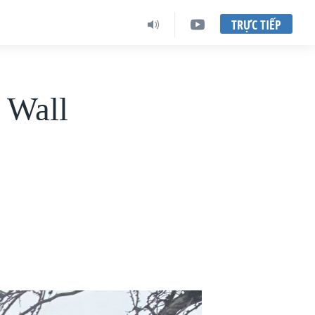
TRỰC TIẾP
 Wall