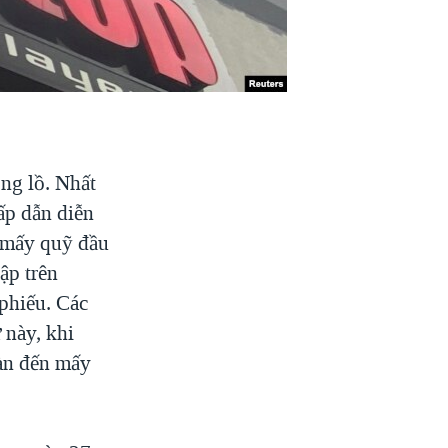
ng lồ. Nhất
ấp dẫn diễn
à mấy quỹ đầu
ập trên
 phiếu. Các
 này, khi
gàn đến mấy