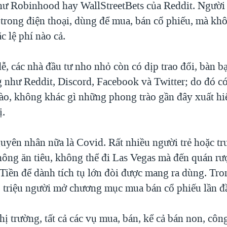
hư Robinhood hay WallStreetBets của Reddit. Người t
trong điện thoại, dùng để mua, bán cổ phiếu, mà khô
 lệ phí nào cả.
ễ, các nhà đầu tư nho nhỏ còn có dịp trao đổi, bàn b
 như Reddit, Discord, Facebook và Twitter; do đó có
ào, không khác gì những phong trào gần đây xuất hi
ị.
yên nhân nữa là Covid. Rất nhiều người trẻ hoặc tr
ông ăn tiêu, không thể đi Las Vegas mà đến quán r
Tiền để dành tích tụ lớn đòi được mang ra dùng. Tr
 triệu người mở chương mục mua bán cổ phiếu lần đ
thị trường, tất cả các vụ mua, bán, kể cả bán non, cô