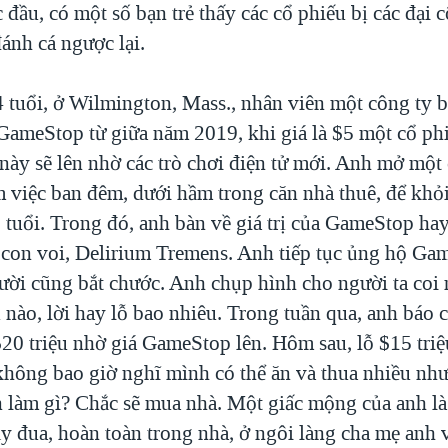
 đầu, có một số bạn trẻ thấy các cổ phiếu bị các đại 
ánh cá ngược lại.
4 tuổi, ở Wilmington, Mass., nhân viên một công ty 
GameStop từ giữa năm 2019, khi giá là $5 một cổ phi
 này sẽ lên nhờ các trò chơi điện tử mới. Anh mở mộ
 việc ban đêm, dưới hầm trong căn nhà thuê, để khỏ
 tuổi. Trong đó, anh bàn về giá trị của GameStop hay
 con voi, Delirium Tremens. Anh tiếp tục ủng hộ Ga
ười cũng bắt chước. Anh chụp hình cho người ta coi
 nào, lời hay lỗ bao nhiêu. Trong tuần qua, anh báo
20 triệu nhờ giá GameStop lên. Hôm sau, lỗ $15 triệ
hông bao giờ nghĩ mình có thể ăn và thua nhiều như 
n làm gì? Chắc sẽ mua nhà. Một giấc mộng của anh là
y đua, hoàn toàn trong nhà, ở ngôi làng cha mẹ anh 