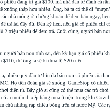
ổ phiếu đang trị giá $100, mà nhà đầu tư đánh cá rằn
sẽ xuống thấp hơn nhiều. Ông, bà ta có thể đi “mượn”
ừ các nhà môi giới chứng khoán để đem bán ngay, hẹn
để trả lại đầy đủ. Đến kỳ hẹn, nếu giá cổ phiếu chỉ 
đủ 2 triệu phiếu để đem trả. Cuối cùng, người bán n
ếu người bán non tính sai, đến kỳ hạn giá cổ phiếu 
h $110, thì ông ta sẽ bị thua lỗ $20 triệu.
a, nhiều quỹ đầu tư lớn đã bán non cổ phiếu của hai 
C. Họ tiên đoán giá sẽ xuống. GameStop có nhiều 
chơi điện tử. Bây giờ ai cũng có thể mua các trò chơi 
 có ai muốn đi xếp hàng mua ở tiệm trong khi Covid
m chủ những rạp chiếu bóng trên cả nước Mỹ, Các r