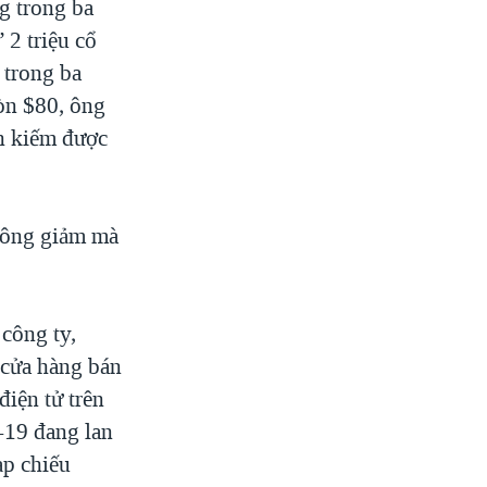
g trong ba
 2 triệu cổ
 trong ba
còn $80, ông
on kiếm được
không giảm mà
công ty,
cửa hàng bán
điện tử trên
-19 đang lan
ạp chiếu