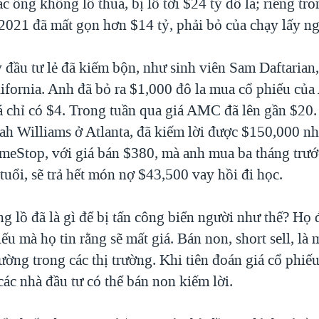
c ông khổng lồ thua, bị lỗ tới $24 tỷ đô la; riêng tr
2021 đã mất gọn hơn $14 tỷ, phải bỏ của chạy lấy ng
đầu tư lẻ đã kiếm bộn, như sinh viên Sam Daftarian,
lifornia. Anh đã bỏ ra $1,000 đô la mua cổ phiếu c
iá chỉ có $4. Trong tuần qua giá AMC đã lên gần $20
ah Williams ở Atlanta, đã kiếm lời được $150,000 n
meStop, với giá bán $380, mà anh mua ba tháng trước
tuổi, sẽ trả hết món nợ $43,500 vay hồi đi học.
g lồ đã là gì để bị tấn công biển người như thế? Họ
ếu mà họ tin rằng sẽ mất giá. Bán non, short sell, là 
ường trong các thị trường. Khi tiên đoán giá cổ phiế
các nhà đầu tư có thể bán non kiếm lời.