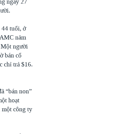
ong ngày 27
ười.
 44 tuổi, ở
ủa AMC năm
. Một người
hờ bán cổ
 chỉ trả $16.
 đã “bán non”
một hoạt
u một công ty