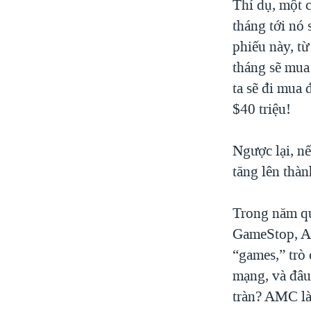
Thí dụ, một c
tháng tới nó 
phiếu này, t
tháng sẽ mua 
ta sẽ đi mua 
$40 triệu!
Ngược lại, n
tăng lên thàn
Trong năm qu
GameStop, AM
“games,” trò 
mạng, và đâu
tràn? AMC là