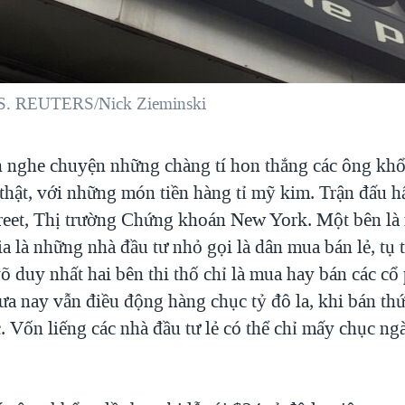
.S. REUTERS/Nick Zieminski
h nghe chuyện những chàng tí hon thắng các ông khổ
 thật, với những món tiền hàng tỉ mỹ kim. Trận đấu h
Street, Thị trường Chứng khoán New York. Một bên l
ia là những nhà đầu tư nhỏ gọi là dân mua bán lẻ, tụ t
 duy nhất hai bên thi thố chỉ là mua hay bán các cổ
ưa nay vẫn điều động hàng chục tỷ đô la, khi bán thứ
. Vốn liếng các nhà đầu tư lẻ có thể chỉ mấy chục n