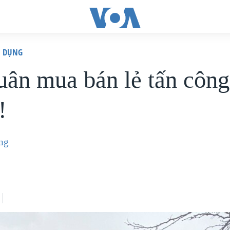
N DỤNG
uân mua bán lẻ tấn công
!
ng