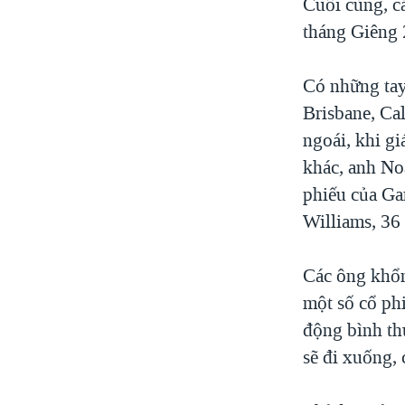
Cuối cùng, cá
tháng Giêng 
Có những tay 
Brisbane, Ca
ngoái, khi g
khác, anh No
phiếu của Ga
Williams, 36 
Các ông khổn
một số cổ phi
động bình th
sẽ đi xuống, 