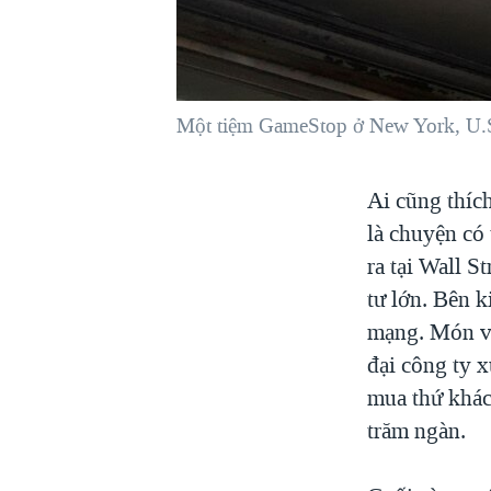
VIỆT NAM
NGƯ DÂN VIỆT VÀ LÀN SÓNG
TRỘM HẢI SÂM
Một tiệm GameStop ở New York, U
BÊN KIA QUỐC LỘ: TIẾNG VỌNG
TỪ NÔNG THÔN MỸ
QUAN HỆ VIỆT MỸ
Ai cũng thíc
là chuyện có
ra tại Wall 
tư lớn. Bên k
mạng. Món võ
đại công ty x
mua thứ khác
trăm ngàn.