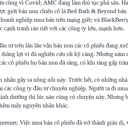
a cũng vì Covid; AMC đang làm thủ tục phá sản. Ha
ợc giới bán non chiếu cố là Bed Bath & Beyond bán 
c doanh nghiệp mua bán trên mạng giết; và BlackBerr
c cạnh tranh ráo riết với các công ty lớn, mạnh hơn.
đầu tư trên lâu lâu vẫn bán non các cổ phiếu đang xu
 thắng lợi vì đã nghiên cứu rất kỹ càng. Nhưng năm n
 các cổ phiếu họ bán non đã tăng, có khi tăng gấp tră
 nhân gây ra nông nỗi này. Trước hết, có những nhà 
ại các công ty đầu tư chuyên nghiệp. Người ta đi mua
Bình thường thì lúc nào cũng có chuyện này. Nhưng 
 thêm mấy nguyên nhân khác.
internet. Việc mua bán cổ phiếu đã trở thành giản dị,