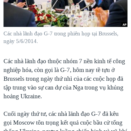
TẠI
VIDEO
"Tìm"
NGƯỜI VIỆT HẢI NGOẠI
HÀNH TRÌNH BẦU CỬ 2024
NGHE
ĐỜI SỐNG
MỘT NĂM CHIẾN TRANH TẠI DẢI GAZA
KINH TẾ
MẠNG XÃ HỘI
Các nhà lãnh đạo G-7 trong phiên họp tại Brussels,
GIẢI MÃ VÀNH ĐAI & CON ĐƯỜNG
KHOA HỌC
ngày 5/6/2014.
NGÀY TỊ NẠN THẾ GIỚI
SỨC KHOẺ
TRỊNH VĨNH BÌNH - NGƯỜI HẠ 'BÊN THẮNG CUỘC'
Ngôn ngữ khác
VĂN HOÁ
Các nhà lãnh đạo thuộc nhóm 7 nền kinh tế công
GROUND ZERO – XƯA VÀ NAY
nghiệp hóa, còn gọi là G-7, hôm nay tề tựu ở
THỂ THAO
CHI PHÍ CHIẾN TRANH AFGHANISTAN
Brussels trong ngày thứ nhì của các cuộc họp đã
GIÁO DỤC
CÁC GIÁ TRỊ CỘNG HÒA Ở VIỆT NAM
tập trung vào sự can dự của Nga trong vụ khủng
hoảng Ukraine.
THƯỢNG ĐỈNH TRUMP-KIM TẠI VIỆT NAM
TRỊNH VĨNH BÌNH VS. CHÍNH PHỦ VIỆT NAM
Cuối ngày thứ tư, các nhà lãnh đạo G-7 đã kêu
NGƯ DÂN VIỆT VÀ LÀN SÓNG TRỘM HẢI SÂM
gọi Moscow tôn trọng kết quả cuộc bầu cử tổng
BÊN KIA QUỐC LỘ: TIẾNG VỌNG TỪ NÔNG THÔN MỸ