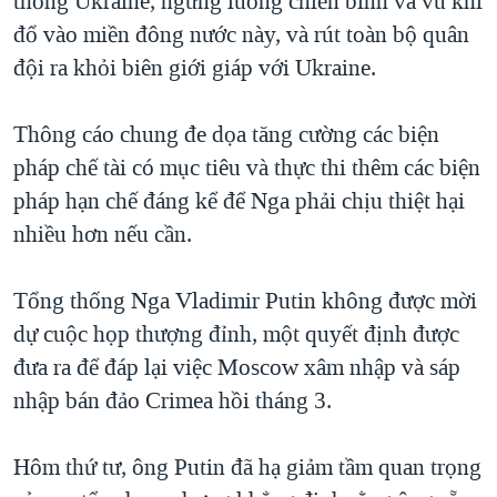
thống Ukraine, ngưng luồng chiến binh và vũ khí
QUAN HỆ VIỆT MỸ
đổ vào miền đông nước này, và rút toàn bộ quân
đội ra khỏi biên giới giáp với Ukraine.
Thông cáo chung đe dọa tăng cường các biện
pháp chế tài có mục tiêu và thực thi thêm các biện
pháp hạn chế đáng kể để Nga phải chịu thiệt hại
nhiều hơn nếu cần.
Tổng thống Nga Vladimir Putin không được mời
dự cuộc họp thượng đỉnh, một quyết định được
đưa ra để đáp lại việc Moscow xâm nhập và sáp
nhập bán đảo Crimea hồi tháng 3.
Hôm thứ tư, ông Putin đã hạ giảm tầm quan trọng