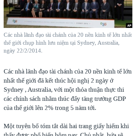
TẠI
VIDEO
"Tìm"
NGƯỜI VIỆT HẢI NGOẠI
HÀNH TRÌNH BẦU CỬ 2024
NGHE
ĐỜI SỐNG
MỘT NĂM CHIẾN TRANH TẠI DẢI GAZA
KINH TẾ
MẠNG XÃ HỘI
Các nhà lãnh đạo tài chánh của 20 nền kinh tế lớn nhất
GIẢI MÃ VÀNH ĐAI & CON ĐƯỜNG
KHOA HỌC
thế giới chụp hình lưu niệm tại Sydney, Australia,
NGÀY TỊ NẠN THẾ GIỚI
ngày 22/2/2014.
SỨC KHOẺ
TRỊNH VĨNH BÌNH - NGƯỜI HẠ 'BÊN THẮNG CUỘC'
Ngôn ngữ khác
VĂN HOÁ
GROUND ZERO – XƯA VÀ NAY
Các nhà lãnh đạo tài chánh của 20 nền kinh tế lớn
THỂ THAO
CHI PHÍ CHIẾN TRANH AFGHANISTAN
nhất thế giới đã kết thúc hội nghị 2 ngày ở
GIÁO DỤC
Sydney , Australia, với một thỏa thuận thực thi
CÁC GIÁ TRỊ CỘNG HÒA Ở VIỆT NAM
các chính sách nhằm thúc đẩy tăng trưởng GDP
THƯỢNG ĐỈNH TRUMP-KIM TẠI VIỆT NAM
của thế giới lên 2% trong 5 năm tới.
TRỊNH VĨNH BÌNH VS. CHÍNH PHỦ VIỆT NAM
NGƯ DÂN VIỆT VÀ LÀN SÓNG TRỘM HẢI SÂM
Một tuyên bố tóm tắt dài hai trang giấy hiếm khi
BÊN KIA QUỐC LỘ: TIẾNG VỌNG TỪ NÔNG THÔN MỸ
thấy được phổ biến hôm nay, Chủ nhật, hứa sẽ