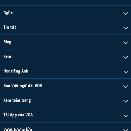
Nghe
Tin tức
Blog
Xem
Học tiếng Anh
Ban Việt ngữ đài VOA
Xem toàn trang
Tải App của VOA
Vượt tường lửa