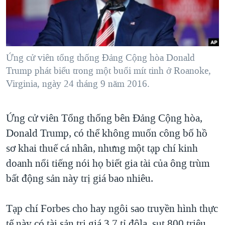
TẠI
VIDEO
"Tìm"
NGƯỜI VIỆT HẢI NGOẠI
HÀNH TRÌNH BẦU CỬ 2024
NGHE
ĐỜI SỐNG
MỘT NĂM CHIẾN TRANH TẠI DẢI GAZA
KINH TẾ
MẠNG XÃ HỘI
Ứng cử viên tổng thống Đảng Cộng hòa Donald
GIẢI MÃ VÀNH ĐAI & CON ĐƯỜNG
KHOA HỌC
Trump phát biểu trong một buổi mít tinh ở Roanoke,
NGÀY TỊ NẠN THẾ GIỚI
Virginia, ngày 24 tháng 9 năm 2016.
SỨC KHOẺ
TRỊNH VĨNH BÌNH - NGƯỜI HẠ 'BÊN THẮNG CUỘC'
Ngôn ngữ khác
VĂN HOÁ
GROUND ZERO – XƯA VÀ NAY
Ứng cử viên Tổng thống bên Đảng Cộng hòa,
THỂ THAO
CHI PHÍ CHIẾN TRANH AFGHANISTAN
Donald Trump, có thể không muốn công bố hồ
GIÁO DỤC
sơ khai thuế cá nhân, nhưng một tạp chí kinh
CÁC GIÁ TRỊ CỘNG HÒA Ở VIỆT NAM
doanh nổi tiếng nói họ biết gia tài của ông trùm
THƯỢNG ĐỈNH TRUMP-KIM TẠI VIỆT NAM
bất động sản này trị giá bao nhiêu.
TRỊNH VĨNH BÌNH VS. CHÍNH PHỦ VIỆT NAM
NGƯ DÂN VIỆT VÀ LÀN SÓNG TRỘM HẢI SÂM
Tạp chí Forbes cho hay ngôi sao truyền hình thực
BÊN KIA QUỐC LỘ: TIẾNG VỌNG TỪ NÔNG THÔN MỸ
tế này có tài sản trị giá 3,7 tỉ đôla, sụt 800 triệu