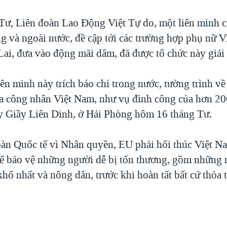
Tư, Liên đoàn Lao Động Việt Tự do, một liên minh c
ng và ngoài nước, đề cập tới các trường hợp phụ nữ V
Lai, đưa vào động mãi dâm, đã được tổ chức này giải
iên minh này trích báo chí trong nước, tường trình v
a công nhân Việt Nam, như vụ đình công của hơn 2
 Giầy Liên Dinh, ở Hải Phòng hôm 16 tháng Tư.
àn Quốc tế vì Nhân quyền, EU phải hối thúc Việt Na
 để bảo vệ những người dễ bị tổn thương, gồm những 
hổ nhất và nông dân, trước khi hoàn tất bất cứ thỏa