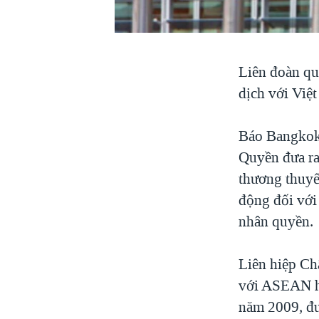
VIỆT NAM
NGƯ DÂN VIỆT VÀ LÀN SÓNG
TRỘM HẢI SÂM
Liên đoàn qu
BÊN KIA QUỐC LỘ: TIẾNG VỌNG
dịch với Việ
TỪ NÔNG THÔN MỸ
QUAN HỆ VIỆT MỸ
Báo Bangkok 
Quyền đưa ra
thương thuyế
động đối với
nhân quyền.
Liên hiệp Ch
với ASEAN hồ
năm 2009, đư