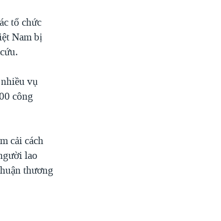
ác tổ chức
iệt Nam bị
 cứu.
ề nhiều vụ
000 công
m cải cách
người lao
 thuận thương