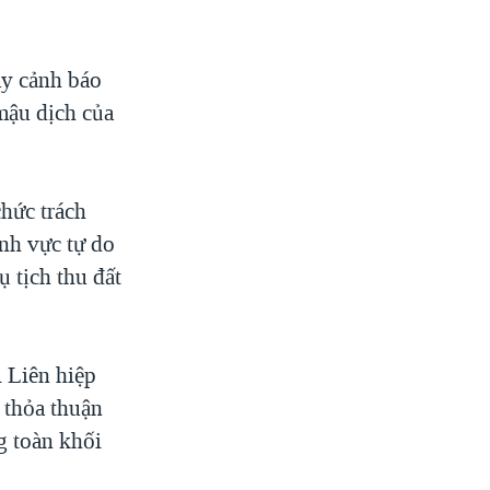
ày cảnh báo
mậu dịch của
hức trách
ĩnh vực tự do
ụ tịch thu đất
i Liên hiệp
 thỏa thuận
g toàn khối