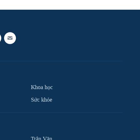
Khoa học
Sức khỏe
Trân Văn