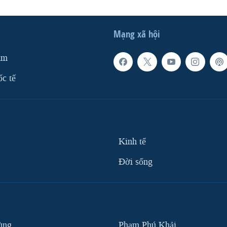
Mạng xã hội
am
ốc tế
Kinh tế
Ðời sống
ùng
Phạm Phú Khải