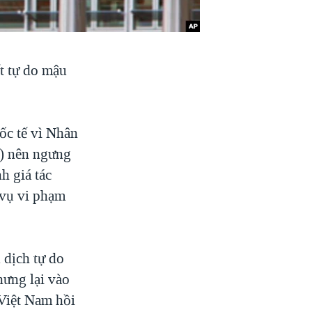
t tự do mậu
ốc tế vì Nhân
U) nên ngưng
h giá tác
 vụ vi phạm
 dịch tự do
ưng lại vào
Việt Nam hồi