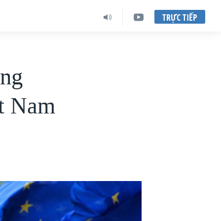
TRỰC TIẾP
ơng
ệt Nam