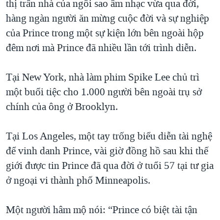
thị trấn nhà của ngôi sao âm nhạc vừa qua đời,
QUAN HỆ VIỆT MỸ
hàng ngàn người ăn mừng cuộc đời và sự nghiệp
của Prince trong một sự kiện lớn bên ngoài hộp
đêm nơi mà Prince đã nhiều lần tới trình diễn.
Tại New York, nhà làm phim Spike Lee chủ trì
một buổi tiệc cho 1.000 người bên ngoài trụ sở
chính của ông ở Brooklyn.
Tại Los Angeles, một tay trống biểu diễn tài nghệ
để vinh danh Prince, vài giờ đồng hồ sau khi thế
giới được tin Prince đã qua đời ở tuổi 57 tại tư gia
ở ngoại vi thành phố Minneapolis.
Một người hâm mộ nói: “Prince có biệt tài tận