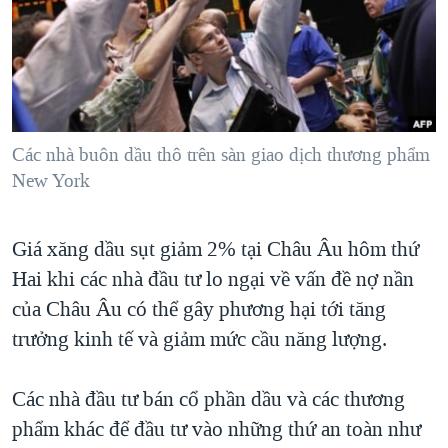
TẠI
VIDEO
"Tìm"
NGƯỜI VIỆT HẢI NGOẠI
HÀNH TRÌNH BẦU CỬ 2024
NGHE
ĐỜI SỐNG
MỘT NĂM CHIẾN TRANH TẠI DẢI GAZA
KINH TẾ
MẠNG XÃ HỘI
GIẢI MÃ VÀNH ĐAI & CON ĐƯỜNG
KHOA HỌC
NGÀY TỊ NẠN THẾ GIỚI
Các nhà buôn dầu thô trên sàn giao dịch thương phẩm
SỨC KHOẺ
New York
TRỊNH VĨNH BÌNH - NGƯỜI HẠ 'BÊN THẮNG CUỘC'
Ngôn ngữ khác
VĂN HOÁ
GROUND ZERO – XƯA VÀ NAY
THỂ THAO
Giá xăng dầu sụt giảm 2% tại Châu Âu hôm thứ
CHI PHÍ CHIẾN TRANH AFGHANISTAN
GIÁO DỤC
Hai khi các nhà đầu tư lo ngại về vấn đề nợ nần
CÁC GIÁ TRỊ CỘNG HÒA Ở VIỆT NAM
của Châu Âu có thể gây phương hại tới tăng
THƯỢNG ĐỈNH TRUMP-KIM TẠI VIỆT NAM
trưởng kinh tế và giảm mức cầu năng lượng.
TRỊNH VĨNH BÌNH VS. CHÍNH PHỦ VIỆT NAM
Các nhà đầu tư bán cổ phần dầu và các thương
NGƯ DÂN VIỆT VÀ LÀN SÓNG TRỘM HẢI SÂM
phẩm khác để đầu tư vào những thứ an toàn như
BÊN KIA QUỐC LỘ: TIẾNG VỌNG TỪ NÔNG THÔN MỸ