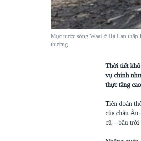
VIỆT NAM
NGƯ DÂN VIỆT VÀ LÀN SÓNG
TRỘM HẢI SÂM
Mực nước sông Waai ở Hà Lan thấp h
BÊN KIA QUỐC LỘ: TIẾNG VỌNG
TỪ NÔNG THÔN MỸ
thường
QUAN HỆ VIỆT MỸ
Thời tiết kh
vụ chính như 
thực tăng ca
Tiên đoán th
của châu Âu-
cũ—bầu trời 