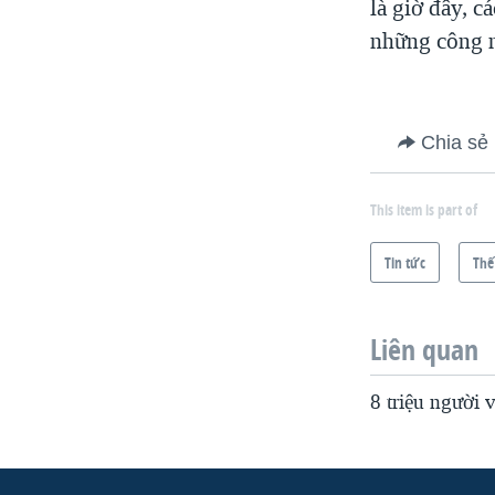
là giờ đây, c
những công n
Chia sẻ
This item is part of
Tin tức
Thế
Liên quan
8 triệu người