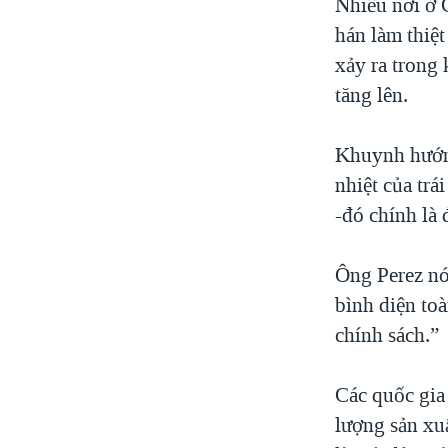
Nhiều nơi ở 
hán làm thiệ
xảy ra trong
tăng lên.
Khuynh hướng 
nhiệt của trá
-đó chính là 
Ông Perez nói
bình diện toà
chính sách.”
Các quốc gia 
lượng sản xu