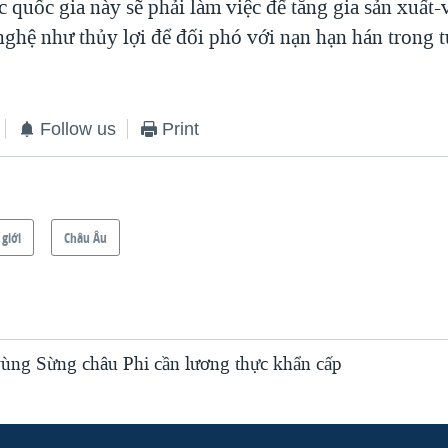
ác quốc gia này sẽ phải làm việc để tăng gia sản xuất-
ghệ như thủy lợi để đối phó với nạn hạn hán trong t
Follow us
Print
 giới
Châu Âu
 vùng Sừng châu Phi cần lương thực khẩn cấp