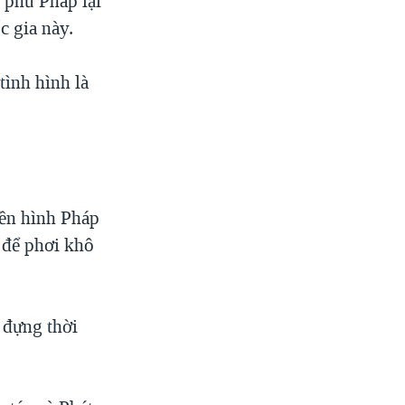
 phủ Pháp lại
c gia này.
tình hình là
yền hình Pháp
 để phơi khô
 đựng thời