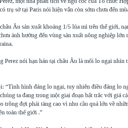
Perez, một nhà phân tích về ngũ cốc của Tổ chức Hợp
 có trụ sở tại Paris nói hiện vẫn còn sớm chưa đến mù
châu Âu sản xuất khoảng 1/5 lúa mì trên thế giới, n
chưa ảnh hưởng đến vùng sản xuất nông nghiệp lớn 
raina.
 Perez nói hạn hán tại châu Âu là mối lo ngại nhìn 
i: “Tình hình đáng lo ngại, tuy nhiên điều đáng lo n
 chúng ta đang trong một giai đoạn bất trắc với giá cả
o trông đợi phải tăng cao vì nhu cầu quá lớn về nh
ên toàn thế giới .”