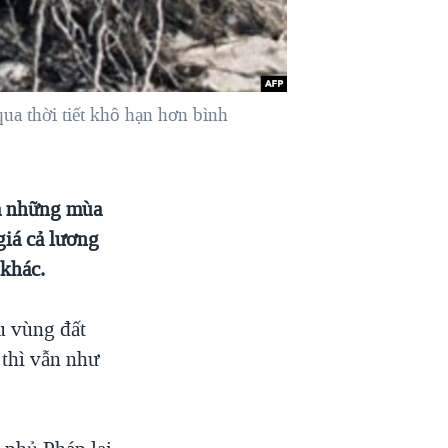
a thời tiết khô hạn hơn bình
ủa những mùa
giá cả lương
khác.
u vùng đất
 thì vẫn như