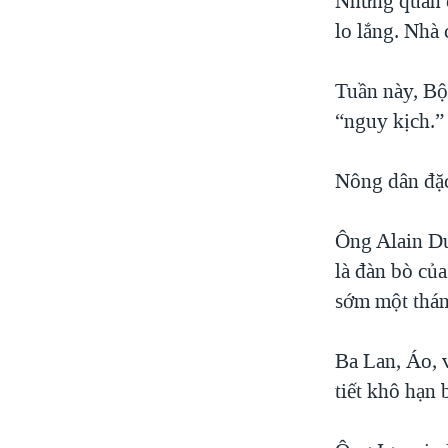
Những quán c
lo lắng. Nhà
Tuần này, Bộ
“nguy kịch.”
Nông dân đặc 
Ông Alain Du
là đàn bò củ
sớm một thán
Ba Lan, Áo, 
tiết khô hạn