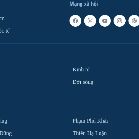
Mạng xã hội
am
ốc tế
Kinh tế
Ðời sống
ùng
Phạm Phú Khải
 Dũng
Thiên Hạ Luận