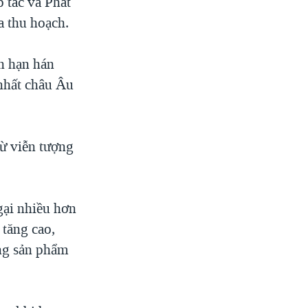
 tác và Phát
a thu hoạch.
ạn hạn hán
nhất châu Âu
từ viễn tượng
gại nhiều hơn
 tăng cao,
ững sản phẩm