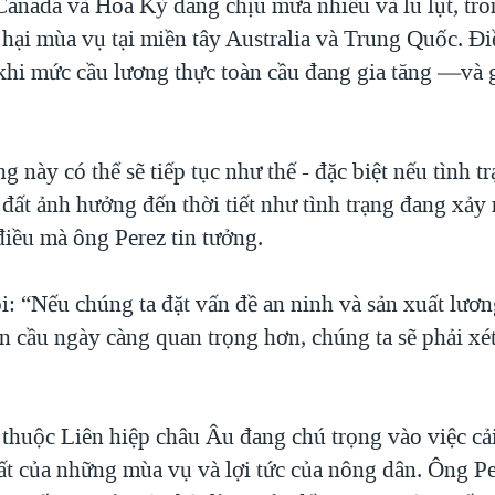
Canada và Hoa Kỳ đang chịu mưa nhiều và lũ lụt, tro
t hại mùa vụ tại miền tây Australia và Trung Quốc. Đ
 khi mức cầu lương thực toàn cầu đang gia tăng —và 
này có thể sẽ tiếp tục như thế - đặc biệt nếu tình t
i đất ảnh hưởng đến thời tiết như tình trạng đang xảy 
điều mà ông Perez tin tưởng.
: “Nếu chúng ta đặt vấn đề an ninh và sản xuất lươn
n cầu ngày càng quan trọng hơn, chúng ta sẽ phải xét
thuộc Liên hiệp châu Âu đang chú trọng vào việc cải
ất của những mùa vụ và lợi tức của nông dân. Ông P