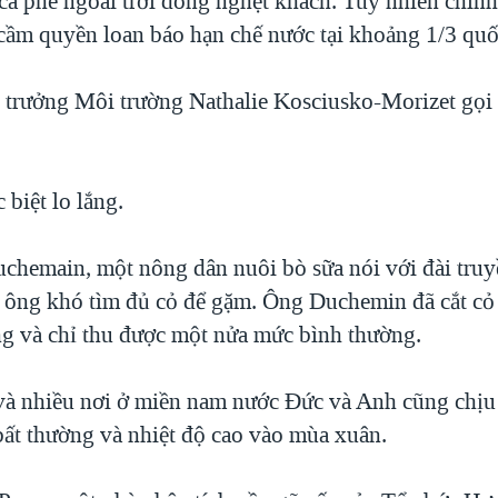
à phê ngoài trời đông nghẹt khách. Tuy nhiên chính
 cầm quyền loan báo hạn chế nước tại khoảng 1/3 quố
 trưởng Môi trường Nathalie Kosciusko-Morizet gọi 
biệt lo lắng.
chemain, một nông dân nuôi bò sữa nói với đài tru
a ông khó tìm đủ cỏ để gặm. Ông Duchemin đã cắt cỏ
g và chỉ thu được một nửa mức bình thường.
và nhiều nơi ở miền nam nước Đức và Anh cũng chịu
 bất thường và nhiệt độ cao vào mùa xuân.