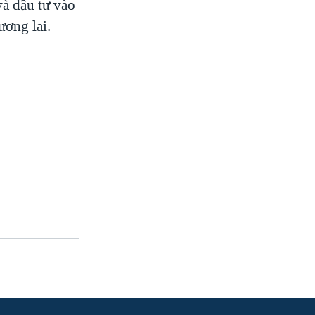
và đầu tư vào
ương lai.