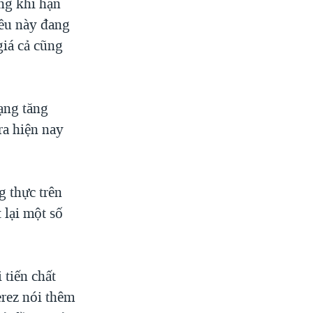
ng khi hạn
iều này đang
giá cả cũng
rạng tăng
ra hiện nay
g thực trên
 lại một số
 tiến chất
erez nói thêm