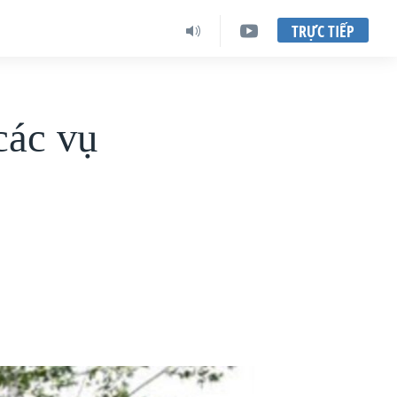
TRỰC TIẾP
các vụ