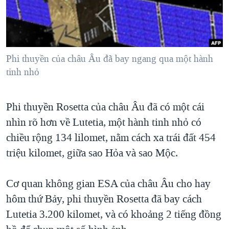
TẠI
VIDEO
"Tìm"
NGƯỜI VIỆT HẢI NGOẠI
HÀNH TRÌNH BẦU CỬ 2024
NGHE
ĐỜI SỐNG
MỘT NĂM CHIẾN TRANH TẠI DẢI GAZA
KINH TẾ
MẠNG XÃ HỘI
Phi thuyền của châu Âu đã bay ngang qua một hành
GIẢI MÃ VÀNH ĐAI & CON ĐƯỜNG
KHOA HỌC
tinh nhỏ
NGÀY TỊ NẠN THẾ GIỚI
SỨC KHOẺ
TRỊNH VĨNH BÌNH - NGƯỜI HẠ 'BÊN THẮNG CUỘC'
Ngôn ngữ khác
VĂN HOÁ
Phi thuyền Rosetta của châu Âu đã có một cái
GROUND ZERO – XƯA VÀ NAY
nhìn rõ hơn về Lutetia, một hành tinh nhỏ có
THỂ THAO
CHI PHÍ CHIẾN TRANH AFGHANISTAN
chiều rộng 134 lilomet, nằm cách xa trái đất 454
GIÁO DỤC
CÁC GIÁ TRỊ CỘNG HÒA Ở VIỆT NAM
triệu kilomet, giữa sao Hỏa và sao Mộc.
THƯỢNG ĐỈNH TRUMP-KIM TẠI VIỆT NAM
Cơ quan không gian ESA của châu Âu cho hay
TRỊNH VĨNH BÌNH VS. CHÍNH PHỦ VIỆT NAM
hôm thứ Bảy, phi thuyền Rosetta đã bay cách
NGƯ DÂN VIỆT VÀ LÀN SÓNG TRỘM HẢI SÂM
Lutetia 3.200 kilomet, và có khoảng 2 tiếng đồng
BÊN KIA QUỐC LỘ: TIẾNG VỌNG TỪ NÔNG THÔN MỸ