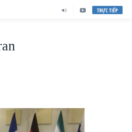
TRỰC TIẾP
ran