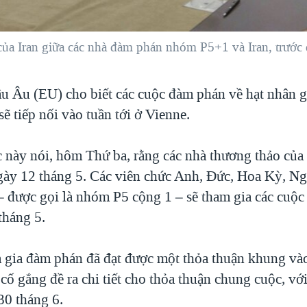
của Iran giữa các nhà đàm phán nhóm P5+1 và Iran, trước
âu Âu (EU) cho biết các cuộc đàm phán về hạt nhân 
sẽ tiếp nối vào tuần tới ở Vienne.
c này nói, hôm Thứ ba, rằng các nhà thương thảo của
gày 12 tháng 5. Các viên chức Anh, Đức, Hoa Kỳ, Ng
 được gọi là nhóm P5 cộng 1 – sẽ tham gia các cuộ
tháng 5.
 gia đàm phán đã đạt được một thỏa thuận khung vào
cố gắng đề ra chi tiết cho thỏa thuận chung cuộc, với
30 tháng 6.