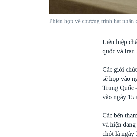
VIỆT NAM
NGƯ DÂN VIỆT VÀ LÀN SÓNG
Phiên họp về chương trình hạt nhân 
TRỘM HẢI SÂM
BÊN KIA QUỐC LỘ: TIẾNG VỌNG
Liên hiệp ch
TỪ NÔNG THÔN MỸ
quốc và Iran 
QUAN HỆ VIỆT MỸ
Các giới chứ
sẽ họp vào n
Trung Quốc –
vào ngày 15 
Các bên tham
và hiện đang 
chót là ngày 