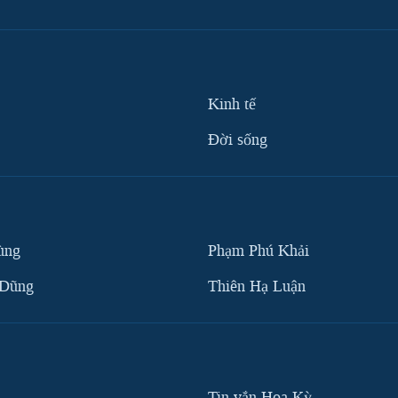
Kinh tế
Ðời sống
ùng
Phạm Phú Khải
 Dũng
Thiên Hạ Luận
Tin vắn Hoa Kỳ