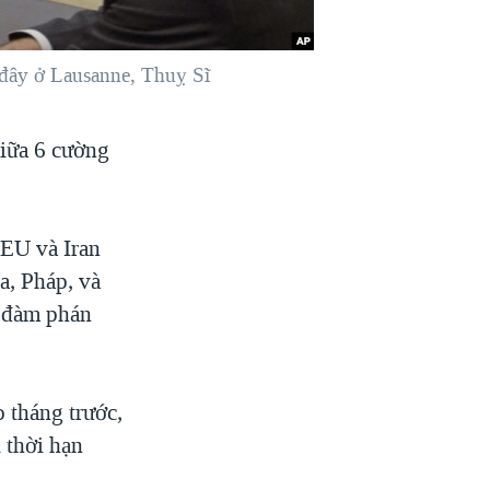
 đây ở Lausanne, Thuỵ Sĩ
giữa 6 cường
 EU và Iran
a, Pháp, và
c đàm phán
 tháng trước,
 thời hạn