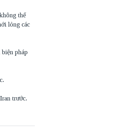
 không thể
ới lỏng các
ì biện pháp
c.
Iran trước.