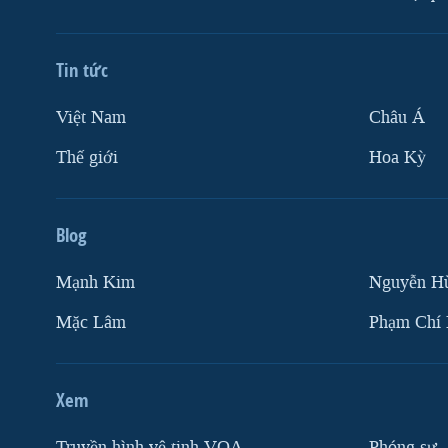
Tin tức
Việt Nam
Châu Á
Thế giới
Hoa Kỳ
Blog
Mạnh Kim
Nguyễn H
Mặc Lâm
Phạm Chí
Xem
Truyền hình vệ tinh VOA
Phóng sự