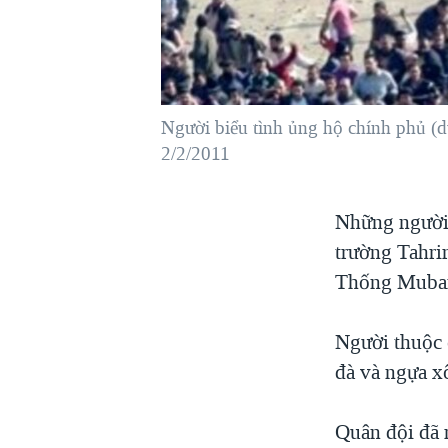
VIỆT NAM
NGƯ DÂN VIỆT VÀ LÀN SÓNG
TRỘM HẢI SÂM
BÊN KIA QUỐC LỘ: TIẾNG VỌNG
Người biểu tình ủng hộ chính phủ (dư
TỪ NÔNG THÔN MỸ
2/2/2011
QUAN HỆ VIỆT MỸ
Những người
trường Tahri
Thống Mubar
Người thuộc 
đà và ngựa x
Quân đội đã r