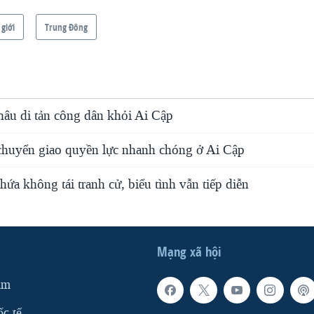
 giới
Trung Ðông
âu di tản công dân khỏi Ai Cập
chuyển giao quyền lực nhanh chóng ở Ai Cập
a không tái tranh cử, biểu tình vẫn tiếp diễn
Mạng xã hội
am
ốc tế