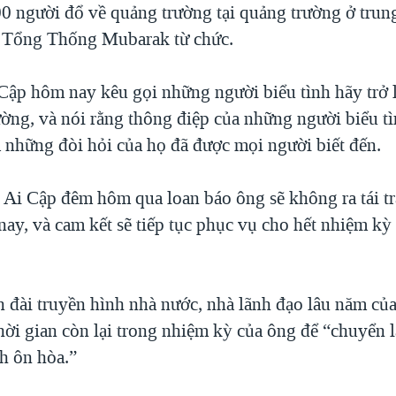
0 người đổ về quảng trường tại quảng trường ở trun
i Tổng Thống Mubarak từ chức.
Cập hôm nay kêu gọi những người biểu tình hãy trở l
ường, và nói rằng thông điệp của những người biểu t
à những đòi hỏi của họ đã được mọi người biết đến.
 Ai Cập đêm hôm qua loan báo ông sẽ không ra tái t
nay, và cam kết sẽ tiếp tục phục vụ cho hết nhiệm 
ên đài truyền hình nhà nước, nhà lãnh đạo lâu năm củ
hời gian còn lại trong nhiệm kỳ của ông để “chuyển 
h ôn hòa.”