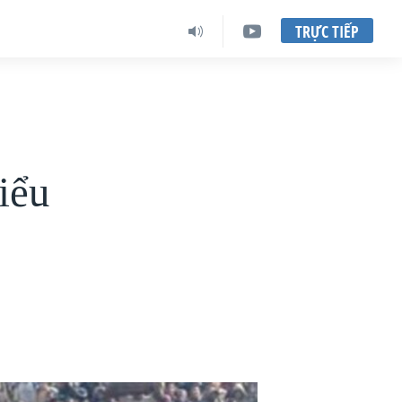
TRỰC TIẾP
iểu