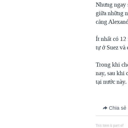
Nhưng ngay s
giữa những n
cảng Alexand
Ít nhất có 1
tự ở Suez và
Trong khi chờ
nay, sau khi 
tại nước này.
Chia sẻ
This item is part of