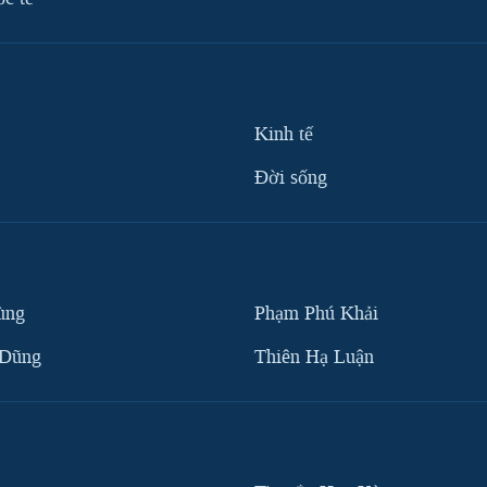
Kinh tế
Ðời sống
ùng
Phạm Phú Khải
 Dũng
Thiên Hạ Luận