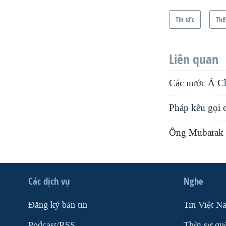
Tin tức
Thế
Liên quan
Các nước Á Ch
Pháp kêu gọi 
Ông Mubarak hứ
Các dịch vụ
Nghe
Ðăng ký bản tin
Tin Việt N
Podcast/RSS
Thời sự qu