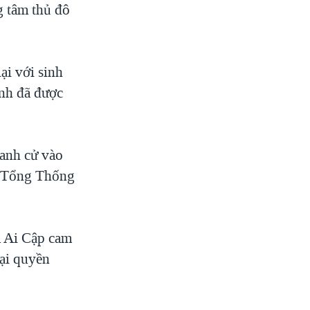
g tâm thủ đô
ại với sinh
ình đã được
ranh cử vào
kỳ Tổng Thống
a Ai Cập cam
lại quyền