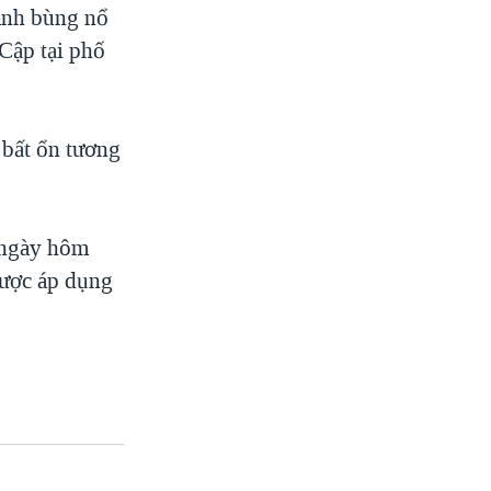
anh bùng nổ
Cập tại phố
 bất ổn tương
p ngày hôm
được áp dụng