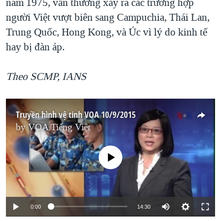
năm 1975, vẫn thường xảy ra các trường hợp
người Việt vượt biên sang Campuchia, Thái Lan,
Trung Quốc, Hong Kong, và Úc vì lý do kinh tế
hay bị đàn áp.
Theo SCMP, IANS
Truyền hình vệ tinh VOA 10/9/2015
by
VOA Tiếng Việt
No media source currently available
0:00
14:30