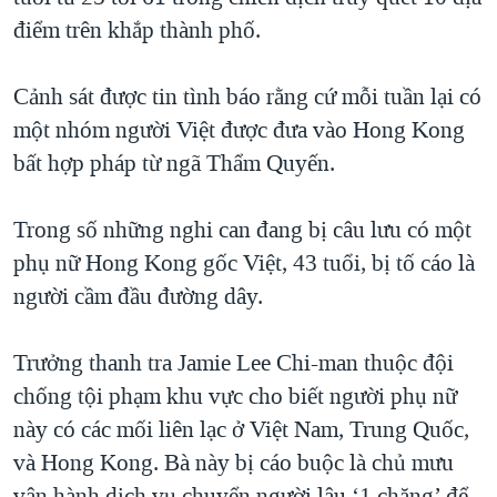
điểm trên khắp thành phố.
QUAN HỆ VIỆT MỸ
Cảnh sát được tin tình báo rằng cứ mỗi tuần lại có
một nhóm người Việt được đưa vào Hong Kong
bất hợp pháp từ ngã Thẩm Quyến.
Trong số những nghi can đang bị câu lưu có một
phụ nữ Hong Kong gốc Việt, 43 tuổi, bị tố cáo là
người cầm đầu đường dây.
Trưởng thanh tra Jamie Lee Chi-man thuộc đội
chống tội phạm khu vực cho biết người phụ nữ
này có các mối liên lạc ở Việt Nam, Trung Quốc,
và Hong Kong. Bà này bị cáo buộc là chủ mưu
vận hành dịch vụ chuyển người lậu ‘1 chặng’ để