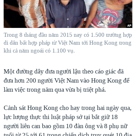
TẠI
VIDEO
"Tìm"
NGƯỜI VIỆT HẢI NGOẠI
HÀNH TRÌNH BẦU CỬ 2024
NGHE
ĐỜI SỐNG
MỘT NĂM CHIẾN TRANH TẠI DẢI GAZA
KINH TẾ
MẠNG XÃ HỘI
Trong 8 tháng đầu năm 2015 nay có 1.500 trường hợp
GIẢI MÃ VÀNH ĐAI & CON ĐƯỜNG
KHOA HỌC
di dân bất hợp pháp từ Việt Nam tới Hong Kong trong
NGÀY TỊ NẠN THẾ GIỚI
khi cả năm ngoái có 1.100 vụ.
SỨC KHOẺ
TRỊNH VĨNH BÌNH - NGƯỜI HẠ 'BÊN THẮNG CUỘC'
Ngôn ngữ khác
VĂN HOÁ
GROUND ZERO – XƯA VÀ NAY
Một đường dây đưa người lậu theo cáo giác đã
THỂ THAO
CHI PHÍ CHIẾN TRANH AFGHANISTAN
đưa hơn 200 người Việt Nam vào Hong Kong để
GIÁO DỤC
làm việc trong năm qua vừa bị triệt phá.
CÁC GIÁ TRỊ CỘNG HÒA Ở VIỆT NAM
THƯỢNG ĐỈNH TRUMP-KIM TẠI VIỆT NAM
Cảnh sát Hong Kong cho hay trong hai ngày qua,
TRỊNH VĨNH BÌNH VS. CHÍNH PHỦ VIỆT NAM
lực lượng thực thi luật pháp sở tại bắt giữ 18
NGƯ DÂN VIỆT VÀ LÀN SÓNG TRỘM HẢI SÂM
người liên can bao gồm 10 đàn ông và 8 phụ nữ
BÊN KIA QUỐC LỘ: TIẾNG VỌNG TỪ NÔNG THÔN MỸ
tuổi từ 25 tới 61 trong chiến dịch truy quét 10 địa