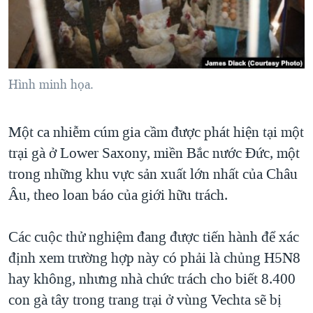
TẠI
VIDEO
"Tìm"
NGƯỜI VIỆT HẢI NGOẠI
HÀNH TRÌNH BẦU CỬ 2024
NGHE
ĐỜI SỐNG
MỘT NĂM CHIẾN TRANH TẠI DẢI GAZA
KINH TẾ
MẠNG XÃ HỘI
GIẢI MÃ VÀNH ĐAI & CON ĐƯỜNG
Hình minh họa.
KHOA HỌC
NGÀY TỊ NẠN THẾ GIỚI
SỨC KHOẺ
Một ca nhiễm cúm gia cầm được phát hiện tại một
TRỊNH VĨNH BÌNH - NGƯỜI HẠ 'BÊN THẮNG CUỘC'
Ngôn ngữ khác
VĂN HOÁ
trại gà ở Lower Saxony, miền Bắc nước Đức, một
GROUND ZERO – XƯA VÀ NAY
THỂ THAO
trong những khu vực sản xuất lớn nhất của Châu
CHI PHÍ CHIẾN TRANH AFGHANISTAN
GIÁO DỤC
Âu, theo loan báo của giới hữu trách.
CÁC GIÁ TRỊ CỘNG HÒA Ở VIỆT NAM
THƯỢNG ĐỈNH TRUMP-KIM TẠI VIỆT NAM
Các cuộc thử nghiệm đang được tiến hành để xác
định xem trường hợp này có phải là chủng H5N8
TRỊNH VĨNH BÌNH VS. CHÍNH PHỦ VIỆT NAM
hay không, nhưng nhà chức trách cho biết 8.400
NGƯ DÂN VIỆT VÀ LÀN SÓNG TRỘM HẢI SÂM
con gà tây trong trang trại ở vùng Vechta sẽ bị
BÊN KIA QUỐC LỘ: TIẾNG VỌNG TỪ NÔNG THÔN MỸ