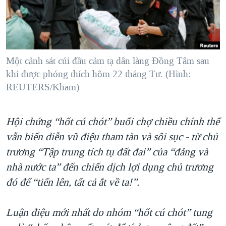
TẠI
VIDEO
"Tìm"
NGƯỜI VIỆT HẢI NGOẠI
HÀNH TRÌNH BẦU CỬ 2024
NGHE
ĐỜI SỐNG
MỘT NĂM CHIẾN TRANH TẠI DẢI GAZA
KINH TẾ
MẠNG XÃ HỘI
GIẢI MÃ VÀNH ĐAI & CON ĐƯỜNG
Một cảnh sát cúi đầu cảm tạ dân làng Đồng Tâm sau
KHOA HỌC
khi được phóng thích hôm 22 tháng Tư. (Hình:
NGÀY TỊ NẠN THẾ GIỚI
SỨC KHOẺ
REUTERS/Kham)
TRỊNH VĨNH BÌNH - NGƯỜI HẠ 'BÊN THẮNG CUỘC'
Ngôn ngữ khác
VĂN HOÁ
GROUND ZERO – XƯA VÀ NAY
Hội chứng “hốt cú chót” buổi chợ chiều chính thể
THỂ THAO
CHI PHÍ CHIẾN TRANH AFGHANISTAN
vẫn biến diễn vũ điệu tham tàn và sôi sục - từ chủ
GIÁO DỤC
CÁC GIÁ TRỊ CỘNG HÒA Ở VIỆT NAM
trương
“Tập trung tích tụ đất đai” của “đảng và
nhà nước ta” đến chiến dịch lợi dụng chủ trương
THƯỢNG ĐỈNH TRUMP-KIM TẠI VIỆT NAM
đó để “tiến lên, tất cả ắt về ta!”.
TRỊNH VĨNH BÌNH VS. CHÍNH PHỦ VIỆT NAM
NGƯ DÂN VIỆT VÀ LÀN SÓNG TRỘM HẢI SÂM
Luận điệu mới nhất do nhóm “hốt cú chót” tung
BÊN KIA QUỐC LỘ: TIẾNG VỌNG TỪ NÔNG THÔN MỸ