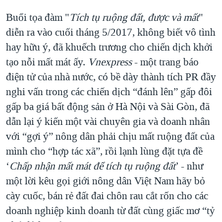
Buổi tọa đàm "
Tích tụ ruộng đất, được và mất
"
diễn ra vào cuối tháng 5/2017, không biết vô tình
hay hữu ý, đã khuếch trương cho chiến dịch khởi
tạo nỗi mất mát ấy.
Vnexpress
- một trang báo
điện tử của nhà nước, có bề dày thành tích PR đầy
nghi vấn trong các chiến dịch “đánh lên” gấp đôi
gấp ba giá bất động sản ở Hà Nội và Sài Gòn, đã
dẫn lại ý kiến một vài chuyên gia và doanh nhân
với “gợi ý” nông dân phải chịu mất ruộng đất của
mình cho “hợp tác xã”, rồi lạnh lùng đặt tựa đề
‘
Chấp nhận mất mát để tích tụ ruộng đất
’ - như
một lời kêu gọi giới nông dân Việt Nam hãy bỏ
cày cuốc, bán rẻ đất đai chôn rau cắt rốn cho các
doanh nghiệp kinh doanh từ đất cùng giấc mơ “tỷ