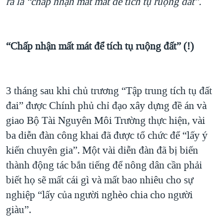
ra là
“chấp nhận mất mát để tích tụ ruộng đất”.
QUAN HỆ VIỆT MỸ
“Chấp nhận mất mát để tích tụ ruộng đất” (!)
3 tháng sau khi chủ trương “Tập trung tích tụ đất
đai” được Chính phủ chỉ đạo xây dựng đề án và
giao Bộ Tài Nguyên Môi Trường thực hiện, vài
ba diễn đàn công khai đã được tổ chức để “lấy ý
kiến chuyên gia”. Một vài diễn đàn đã bị biến
thành động tác bắn tiếng để nông dân cần phải
biết họ sẽ mất cái gì và mất bao nhiêu cho sự
nghiệp “lấy của người nghèo chia cho người
giàu”.