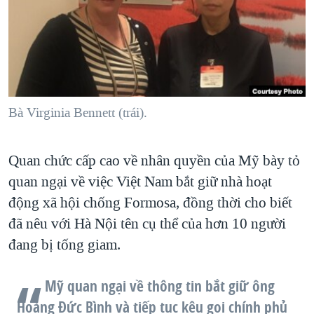
TẠI
VIDEO
"Tìm"
NGƯỜI VIỆT HẢI NGOẠI
HÀNH TRÌNH BẦU CỬ 2024
NGHE
ĐỜI SỐNG
MỘT NĂM CHIẾN TRANH TẠI DẢI GAZA
KINH TẾ
MẠNG XÃ HỘI
GIẢI MÃ VÀNH ĐAI & CON ĐƯỜNG
KHOA HỌC
NGÀY TỊ NẠN THẾ GIỚI
Bà Virginia Bennett (trái).
SỨC KHOẺ
TRỊNH VĨNH BÌNH - NGƯỜI HẠ 'BÊN THẮNG CUỘC'
Ngôn ngữ khác
VĂN HOÁ
GROUND ZERO – XƯA VÀ NAY
Quan chức cấp cao về nhân quyền của Mỹ bày tỏ
THỂ THAO
quan ngại về việc Việt Nam bắt giữ nhà hoạt
CHI PHÍ CHIẾN TRANH AFGHANISTAN
GIÁO DỤC
động xã hội chống Formosa, đồng thời cho biết
CÁC GIÁ TRỊ CỘNG HÒA Ở VIỆT NAM
đã nêu với Hà Nội tên cụ thể của hơn 10 người
THƯỢNG ĐỈNH TRUMP-KIM TẠI VIỆT NAM
đang bị tống giam.
TRỊNH VĨNH BÌNH VS. CHÍNH PHỦ VIỆT NAM
NGƯ DÂN VIỆT VÀ LÀN SÓNG TRỘM HẢI SÂM
Mỹ quan ngại về thông tin bắt giữ ông
Hoàng Đức Bình và tiếp tục kêu gọi chính phủ
BÊN KIA QUỐC LỘ: TIẾNG VỌNG TỪ NÔNG THÔN MỸ