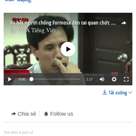
Vụ bắt người chống Formosa đến tai quan chức Mỹ
by
VOA Tiếng Việt
No media source currently available
0:00
1:17
Tải xuống
Chia sẻ
Follow us
This item is part of