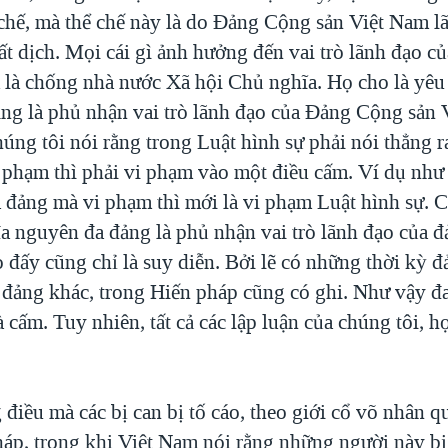
 chế, mà thể chế này là do Đảng Cộng sản Việt Nam l
bất dịch. Mọi cái gì ảnh hưởng đến vai trò lãnh đạo 
 là chống nhà nước Xã hội Chủ nghĩa. Họ cho là yêu
ng là phủ nhận vai trò lãnh đạo của Đảng Cộng sản 
úng tôi nói rằng trong Luật hình sự phải nói thẳng r
vi phạm thì phải vi phạm vào một điều cấm. Ví dụ nh
 đảng mà vi phạm thì mới là vi phạm Luật hình sự. 
a nguyên đa đảng là phủ nhận vai trò lãnh đạo của đả
 đấy cũng chỉ là suy diễn. Bởi lẽ có những thời kỳ 
đảng khác, trong Hiến pháp cũng có ghi. Như vậy đ
 cấm. Tuy nhiên, tất cả các lập luận của chúng tôi, 
iều mà các bị can bị tố cáo, theo giới cổ võ nhân 
pháp, trong khi Việt Nam nói rằng những người này bị