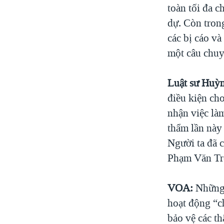
toàn tối đa c
dự. Còn trong
các bị cáo và
một câu chuy
Luật sư Huỳ
điều kiện cho
nhận việc là
thẩm lần này 
Người ta đã c
Phạm Văn Trộ
VOA:
Những 
hoạt động “c
bảo vệ các t