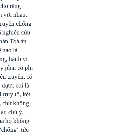
 cho rằng
n với nhau.
 truyền chống
ã nghiên cứu
phán Toà án
 nào là
ống, hành vi
ày phải có phỉ
yên truyền, có
 đựơc coi là
 truy tố, kết
i, chứ không
 án chú ý.
của họ không
 “chống” tức