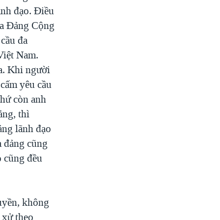
ãnh đạo. Điều
của Đảng Cộng
 cầu đa
Việt Nam.
a. Khi người
ư cấm yêu cầu
Chứ còn anh
ng, thì
đảng lãnh đạo
a đảng cũng
họ cũng đều
quyền, không
 xử theo