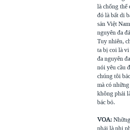
là chống thể
đó là bất di 
sản Việt Nam
nguyên đa đả
Tuy nhiên, ch
ta bị coi là 
đa nguyên đa
nói yêu cầu đ
chúng tôi bảo
mà có những 
không phải là
bác bỏ.
VOA:
Những đ
phải là phi 