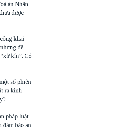
 Toà án Nhân
 chưa được
 công khai
, nhưng để
 “xử kín”. Có
 một số phiên
t ra kinh
ày?
an pháp luật
ch đảm bảo an