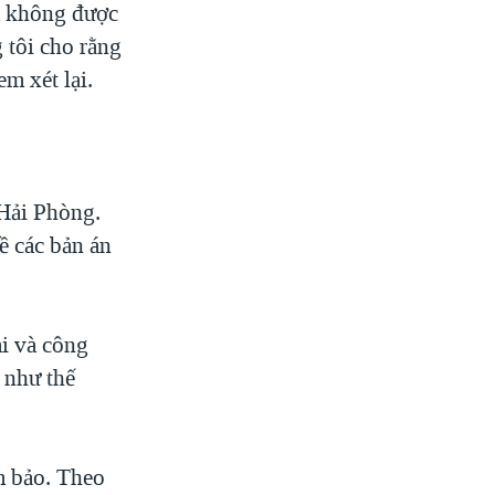
đã không được
 tôi cho rằng
m xét lại.
.
 Hải Phòng.
ề các bản án
i và công
n như thế
m bảo. Theo