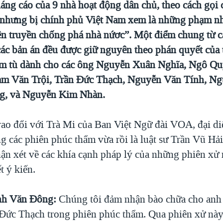
áng cáo của 9 nhà hoạt động dân chủ, theo cách gọi 
 nhưng bị chính phủ Việt Nam xem là những phạm n
ên truyền chống phá nhà nứơc”. Một điểm chung từ c
 các bản án đều được giữ nguyên theo phán quyết của 
năm tù dành cho các ông Nguyễn Xuân Nghĩa, Ngô Q
ạm Văn Trội, Trần Đức Thạch, Nguyễn Văn Tính, N
g, và Nguyễn Kim Nhàn.
rao đổi với Trà Mi của Ban Việt Ngữ đài VOA, đại d
ng các phiên phúc thẩm vừa rồi là luật sư Trần Vũ H
n xét về các khía cạnh pháp lý của những phiên xử 
t ý kiến.
nh Văn Đông:
Chúng tôi đảm nhận bào chữa cho an
 Đức Thạch trong phiên phúc thẩm. Qua phiên xử nà