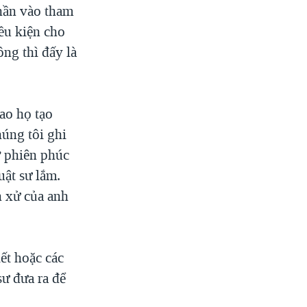
phần vào tham
iều kiện cho
ông thì đấy là
ao họ tạo
húng tôi ghi
ở phiên phúc
uật sư lắm.
n xử của anh
iết hoặc các
ư đưa ra để