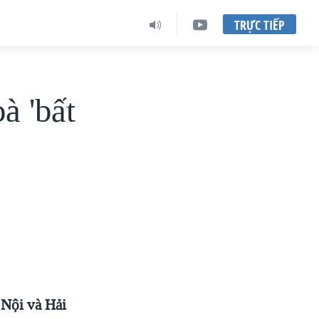
TRỰC TIẾP
à 'bất
 Nội và Hải