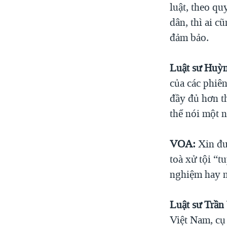
luật, theo qu
dân, thì ai 
đảm bảo.
Luật sư Huỳ
của các phiê
đầy đủ hơn th
thể nói một n
VOA:
Xin đư
toà xử tội “t
nghiệm hay n
Luật sư Trần
Việt Nam, cụ 