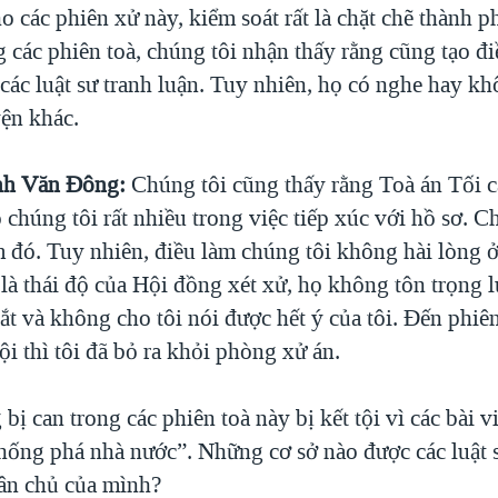
ho các phiên xử này, kiểm soát rất là chặt chẽ thành 
 các phiên toà, chúng tôi nhận thấy rằng cũng tạo đ
 các luật sư tranh luận. Tuy nhiên, họ có nghe hay kh
ện khác.
nh Văn Đông:
Chúng tôi cũng thấy rằng Toà án Tối c
 chúng tôi rất nhiều trong việc tiếp xúc với hồ sơ. C
m đó. Tuy nhiên, điều làm chúng tôi không hài lòng 
là thái độ của Hội đồng xét xử, họ không tôn trọng l
ắt và không cho tôi nói được hết ý của tôi. Đến phiê
i thì tôi đã bỏ ra khỏi phòng xử án.
bị can trong các phiên toà này bị kết tội vì các bài v
hống phá nhà nước”. Những cơ sở nào được các luật s
hân chủ của mình?