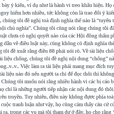
 bày ý kiến, ví dụ như là hành vi treo khẩu hiệu. Họ
nguy hiểm hơn nhiều, tức không còn là trao đổi ý kiế
 chúng tôi đề nghị toà định nghĩa thế nào là “tuyên
hội chủ nghĩa”. Chúng tôi cũng nói rằng chúng tôi đ
luật chưa có nghị quyết nào của các Hội đồng thẩm 
g dẫn về điều luật này, cũng không có định nghĩa thế
tôi đề xuất rằng điều 88 phải nói rõ. Về tài liệu ch
tài liệu chống, chúng tôi đề nghị nội dung “chống” n
ng..v..v.. Việc làm ra tài liệu phải mang mục đích tu
tài liệu nào đó nếu người ta chỉ để đọc thôi thì không
 Chúng tôi muốn nói rằng nhiều hành vi các bị cáo bị
họ chỉ là những người tiếp nhận các nội dung đó thô
yên truyền. Tuy nhiên, điều này không đựơc phía toà
cuộc tranh luận như vậy, họ cũng cảm thấy căn cứ 
i ra, trong các vụ mà tôi tham dự ở đây, họ cho rằng