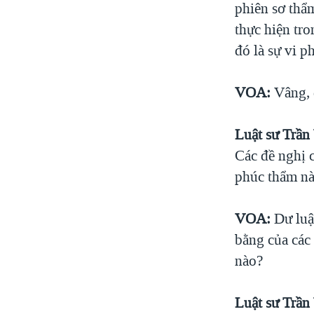
phiên sơ thẩ
VIỆT NAM
thực hiện tr
NGƯ DÂN VIỆT VÀ LÀN SÓNG
đó là sự vi 
TRỘM HẢI SÂM
BÊN KIA QUỐC LỘ: TIẾNG VỌNG
VOA:
Vâng, đ
TỪ NÔNG THÔN MỸ
QUAN HỆ VIỆT MỸ
Luật sư Trần
Các đề nghị c
phúc thẩm nà
VOA:
Dư luậ
bằng của các 
nào?
Luật sư Trần