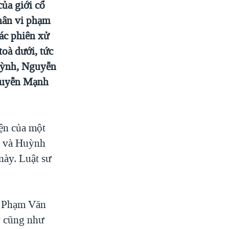
của giới cổ
hân vi phạm
ác phiên xử
toà dưới, tức
uỳnh, Nguyễn
guyễn Mạnh
iện của một
ải và Huỳnh
này. Luật sư
h Phạm Văn
y cũng như