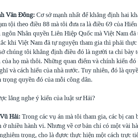
nh Văn Đông:
Cơ sở mạnh nhất để khẳng định hai kh
m tội theo điều 88 mà tôi đưa ra là điều 69 của Hiến
n ngôn Nhân quyền Liên Hiệp Quốc mà Việt Nam đã 
ắc khi Việt Nam đã tự nguyện tham gia thì phải thực
sở chúng tôi khẳng định điều đó là người ta chỉ bày 
n của họ mà thôi. Những quan điểm và chính kiến đó 
ghĩ và cách hiểu của nhà nước. Tuy nhiên, đó là quy
n trọng quyền đó của mỗi công dân.
ợc lắng nghe ý kiến của luật sư Hải?
 Vũ Hải:
Trong các vụ án mà tôi tham gia, các bị can 
án ở nhiều hành vi. Nhưng về cơ bản chỉ có một vài h
nghiêm trọng, cho là đựơc thực hiện một cách trực ti