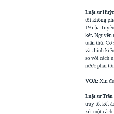
Luật sư Huỳ
tôi không phạ
19 của Tuyê
kết. Nguyên t
tuân thủ. Cơ 
và chính kiế
so với cách n
nứơc phải tô
VOA:
Xin đư
Luật sư Trần
truy tố, kết 
xét một cách 