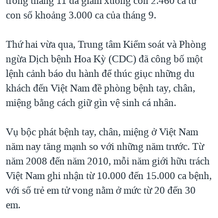
trong tháng 11 đã giảm xuống còn 2.460 ca từ
QUAN HỆ VIỆT MỸ
con số khoảng 3.000 ca của tháng 9.
Thứ hai vừa qua, Trung tâm Kiểm soát và Phòng
ngừa Dịch bệnh Hoa Kỳ (CDC) đã công bố một
lệnh cảnh báo du hành để thúc giục những du
khách đến Việt Nam đề phòng bệnh tay, chân,
miệng bằng cách giữ gìn vệ sinh cá nhân.
Vụ bộc phát bệnh tay, chân, miệng ở Việt Nam
năm nay tăng mạnh so với những năm trước. Từ
năm 2008 đến năm 2010, mỗi năm giới hữu trách
Việt Nam ghi nhận từ 10.000 đến 15.000 ca bệnh,
với số trẻ em tử vong nằm ở mức từ 20 đến 30
em.