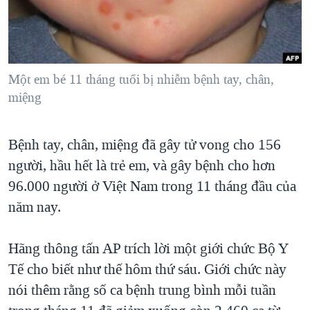
TẠI
VIDEO
"Tìm"
NGƯỜI VIỆT HẢI NGOẠI
HÀNH TRÌNH BẦU CỬ 2024
NGHE
ĐỜI SỐNG
MỘT NĂM CHIẾN TRANH TẠI DẢI GAZA
KINH TẾ
MẠNG XÃ HỘI
Một em bé 11 tháng tuổi bị nhiễm bệnh tay, chân,
GIẢI MÃ VÀNH ĐAI & CON ĐƯỜNG
KHOA HỌC
miệng
NGÀY TỊ NẠN THẾ GIỚI
SỨC KHOẺ
TRỊNH VĨNH BÌNH - NGƯỜI HẠ 'BÊN THẮNG CUỘC'
Ngôn ngữ khác
VĂN HOÁ
Bệnh tay, chân, miệng đã gây tử vong cho 156
GROUND ZERO – XƯA VÀ NAY
người, hầu hết là trẻ em, và gây bệnh cho hơn
THỂ THAO
CHI PHÍ CHIẾN TRANH AFGHANISTAN
96.000 người ở Việt Nam trong 11 tháng đầu của
GIÁO DỤC
CÁC GIÁ TRỊ CỘNG HÒA Ở VIỆT NAM
năm nay.
THƯỢNG ĐỈNH TRUMP-KIM TẠI VIỆT NAM
Hãng thông tấn AP trích lời một giới chức Bộ Y
TRỊNH VĨNH BÌNH VS. CHÍNH PHỦ VIỆT NAM
Tế cho biết như thế hôm thứ sáu. Giới chức này
NGƯ DÂN VIỆT VÀ LÀN SÓNG TRỘM HẢI SÂM
nói thêm rằng số ca bệnh trung bình mỗi tuần
BÊN KIA QUỐC LỘ: TIẾNG VỌNG TỪ NÔNG THÔN MỸ