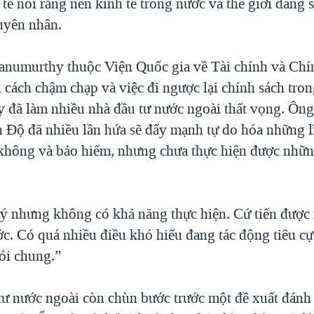
tế nói rằng nền kinh tế trong nước và thế giới đang s
uyên nhân.
numurthy thuộc Viện Quốc gia về Tài chính và Chí
i cách chậm chạp và việc đi ngược lại chính sách tr
y đã làm nhiều nhà đầu tư nước ngoài thất vọng. Ông 
 Độ đã nhiều lần hứa sẽ đẩy mạnh tự do hóa những 
 không và bảo hiểm, nhưng chưa thực hiện được nhữn
 ý nhưng không có khả năng thực hiện. Cứ tiến được
ước. Có quá nhiều điều khó hiểu đang tác động tiêu c
ói chung.”
tư nước ngoài còn chùn bước trước một đề xuất đánh