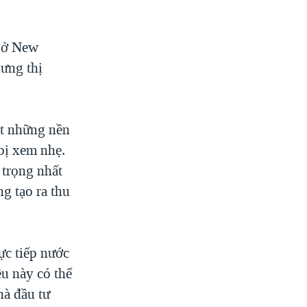
t ở New
ưng thị
ít những nền
 bị xem nhẹ.
 trọng nhất
g tạo ra thu
ực tiếp nước
ều này có thể
hà đầu tư