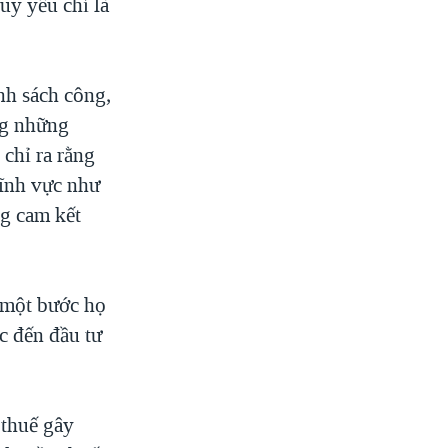
uy yếu chỉ là
nh sách công,
ong những
chỉ ra rằng
lĩnh vực như
g cam kết
 một bước họ
ực đến đầu tư
 thuế gây