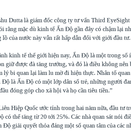
u Dutta là giám đốc công ty tư vấn Third EyeSigh
ói rằng mặc dù kinh tế Ấn Độ gần đây có chậm lại nh
lồ của nước này vẫn rất hấp dẫn đối với giới đầu tư.
nh kinh tế thế giới hiện nay, Ấn Độ là một trong số 
òn giữ được đà tăng trưởng, và đó là điều không nên
 lý bi quan lại làm lu mờ đi hiện thực. Nhân tố quan
n Độ là Ấn Độ có một lớp dân số trẻ, những người đan
đầu đóng góp cho xã hội và họ cần tiêu tiền.”
Liên Hiệp Quốc ước tính trong hai năm nữa, đầu tư tr
 có thể tăng từ 20 tới 25%. Các nhà quan sát nói đi
n Độ giải quyết thỏa đáng một số quan tâm của các n