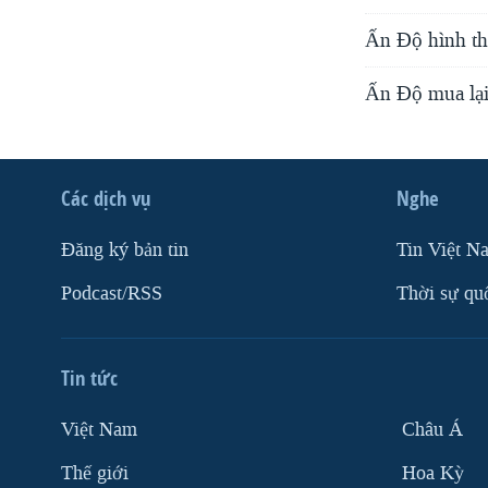
Ấn Ðộ hình th
Ấn Độ mua lại
Các dịch vụ
Nghe
Ðăng ký bản tin
Tin Việt N
Podcast/RSS
Thời sự qu
Tin tức
Việt Nam
Châu Á
Thế giới
Hoa Kỳ