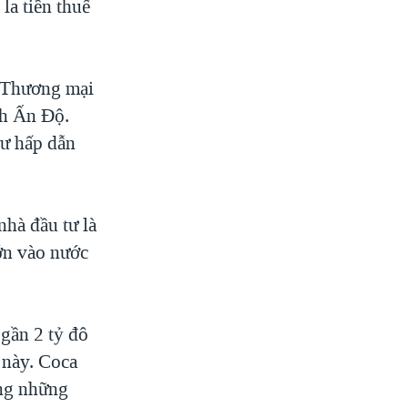
la tiền thuế
ề Thương mại
ch Ấn Độ.
tư hấp dẫn
hà đầu tư là
lớn vào nước
 gần 2 tỷ đô
 này. Coca
ong những