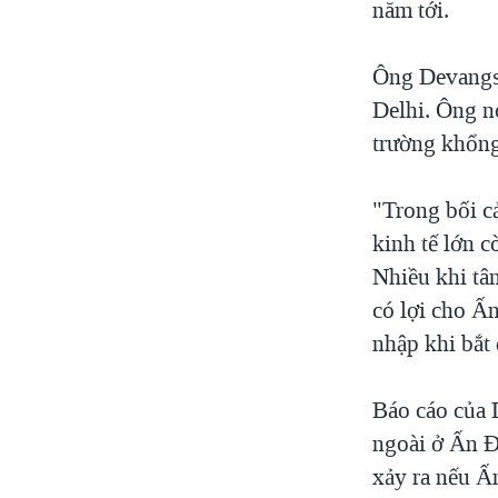
năm tới.
Ông Devangsh
Delhi. Ông n
trường khổng 
"Trong bối cả
kinh tế lớn c
Nhiều khi tâm
có lợi cho Ấ
nhập khi bắt 
Báo cáo của 
ngoài ở Ấn Độ
xảy ra nếu Ấ