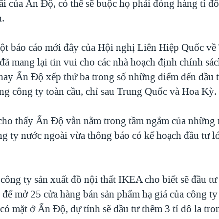
ãi của Ấn Độ, có thể sẽ buộc họ phải đóng hàng tỉ đô 
n.
ột báo cáo mới đây của Hội nghị Liên Hiệp Quốc v
 đã mang lại tin vui cho các nhà hoạch định chính sá
hay Ấn Độ xếp thứ ba trong số những điểm đến đầu 
ng công ty toàn cầu, chỉ sau Trung Quốc và Hoa Kỳ.
ho thấy Ấn Độ vẫn nằm trong tầm ngắm của những n
ông ty nước ngoài vừa thông báo có kế hoạch đầu tư 
công ty sản xuất đồ nội thất IKEA cho biết sẽ đầu tư
 để mở 25 cửa hàng bán sản phẩm hạ giá của công ty
có mặt ở Ấn Độ, dự tính sẽ đầu tư thêm 3 tỉ đô la tr