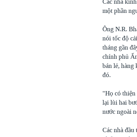
Các nhà kinh 
một phần ng
Ông N.R. Bha
nói tốc độ cả
tháng gần đâ
chính phủ Ấn
bán lẻ, hàng
đó.
"Họ có thiện
lại lùi hai b
nước ngoài n
Các nhà đầu 