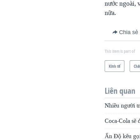
nước ngoài, 
nữa.
Chia sẻ
This item is part of
Kinh tế
Châ
Liên quan
Nhiều người tr
Coca-Cola sẽ 
Ấn Độ kêu gọi