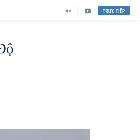
TRỰC TIẾP
 Độ