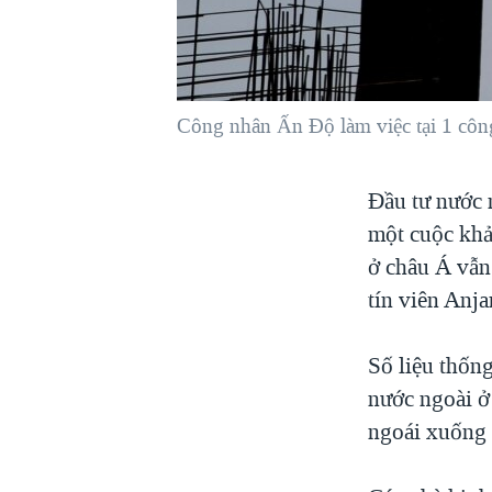
VIỆT NAM
NGƯ DÂN VIỆT VÀ LÀN SÓNG
TRỘM HẢI SÂM
Công nhân Ấn Độ làm việc tại 1 cô
BÊN KIA QUỐC LỘ: TIẾNG VỌNG
TỪ NÔNG THÔN MỸ
QUAN HỆ VIỆT MỸ
Đầu tư nước 
một cuộc khả
ở châu Á vẫn
tín viên Anja
Số liệu thống
nước ngoài ở
ngoái xuống c