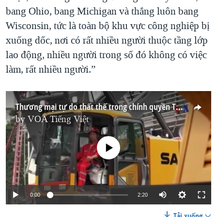
bang Ohio, bang Michigan và thắng luôn bang
Wisconsin, tức là toàn bộ khu vực công nghiệp bị
xuống dốc, nơi có rất nhiều người thuộc tầng lớp
lao động, nhiều người trong số đó không có việc
làm, rất nhiều người.”
Thương mại tự do thất thế trong chính quyền Trump
by
VOA Tiếng Việt
No media source currently available
0:00
2:20
Tải xuống