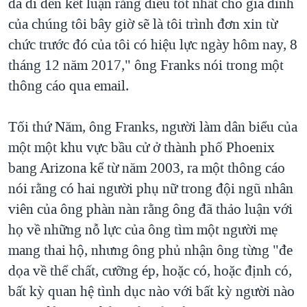
đã đi đến kết luận rằng điều tốt nhất cho gia đình
QUAN HỆ VIỆT MỸ
của chúng tôi bây giờ sẽ là tôi trình đơn xin từ
chức trước đó của tôi có hiệu lực ngày hôm nay, 8
tháng 12 năm 2017," ông Franks nói trong một
thông cáo qua email.
Tối thứ Năm, ông Franks, người làm dân biểu của
một một khu vực bầu cử ở thành phố Phoenix
bang Arizona kể từ năm 2003, ra một thông cáo
nói rằng có hai người phụ nữ trong đội ngũ nhân
viên của ông phàn nàn rằng ông đã thảo luận với
họ về những nỗ lực của ông tìm một người mẹ
mang thai hộ, nhưng ông phủ nhận ông từng "đe
dọa về thể chất, cưỡng ép, hoặc có, hoặc định có,
bất kỳ quan hệ tình dục nào với bất kỳ người nào