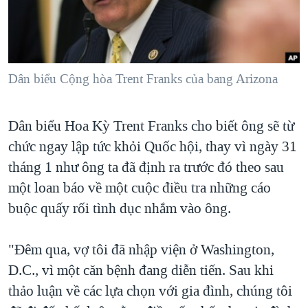
TẠI
VIDEO
"Tìm"
NGƯỜI VIỆT HẢI NGOẠI
HÀNH TRÌNH BẦU CỬ 2024
NGHE
ĐỜI SỐNG
MỘT NĂM CHIẾN TRANH TẠI DẢI GAZA
KINH TẾ
MẠNG XÃ HỘI
Dân biểu Cộng hòa Trent Franks của bang Arizona
GIẢI MÃ VÀNH ĐAI & CON ĐƯỜNG
KHOA HỌC
NGÀY TỊ NẠN THẾ GIỚI
SỨC KHOẺ
Dân biểu Hoa Kỳ Trent Franks cho biết ông sẽ từ
TRỊNH VĨNH BÌNH - NGƯỜI HẠ 'BÊN THẮNG CUỘC'
Ngôn ngữ khác
VĂN HOÁ
chức ngay lập tức khỏi Quốc hội, thay vì ngày 31
GROUND ZERO – XƯA VÀ NAY
THỂ THAO
tháng 1 như ông ta đã định ra trước đó theo sau
CHI PHÍ CHIẾN TRANH AFGHANISTAN
một loan báo về một cuộc điều tra những cáo
GIÁO DỤC
CÁC GIÁ TRỊ CỘNG HÒA Ở VIỆT NAM
buộc quấy rối tình dục nhắm vào ông.
THƯỢNG ĐỈNH TRUMP-KIM TẠI VIỆT NAM
"Đêm qua, vợ tôi đã nhập viện ở Washington,
TRỊNH VĨNH BÌNH VS. CHÍNH PHỦ VIỆT NAM
D.C., vì một căn bệnh đang diễn tiến. Sau khi
NGƯ DÂN VIỆT VÀ LÀN SÓNG TRỘM HẢI SÂM
thảo luận về các lựa chọn với gia đình, chúng tôi
BÊN KIA QUỐC LỘ: TIẾNG VỌNG TỪ NÔNG THÔN MỸ