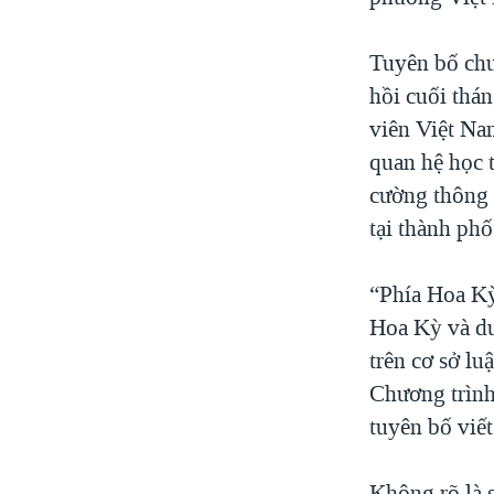
Tuyên bố ch
hồi cuối thá
viên Việt Na
quan hệ học 
cường thông 
tại thành ph
“Phía Hoa Kỳ
Hoa Kỳ và du
trên cơ sở l
Chương trình
tuyên bố viết
Không rõ là 