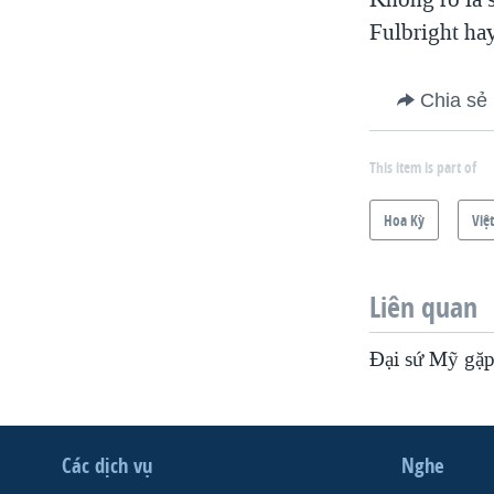
Fulbright ha
Chia sẻ
This item is part of
Hoa Kỳ
Việ
Liên quan
Đại sứ Mỹ gặ
Các dịch vụ
Nghe