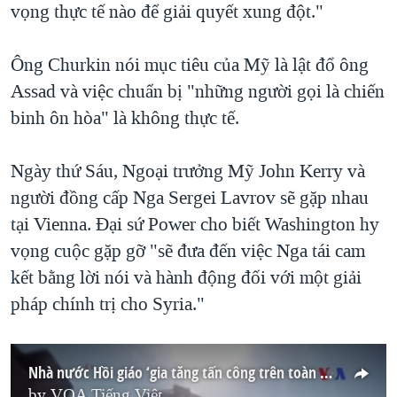
vọng thực tế nào để giải quyết xung đột."
Ông Churkin nói mục tiêu của Mỹ là lật đổ ông
Assad và việc chuẩn bị "những người gọi là chiến
binh ôn hòa" là không thực tế.
Ngày thứ Sáu, Ngoại trưởng Mỹ John Kerry và
người đồng cấp Nga Sergei Lavrov sẽ gặp nhau
tại Vienna. Đại sứ Power cho biết Washington hy
vọng cuộc gặp gỡ "sẽ đưa đến việc Nga tái cam
kết bằng lời nói và hành động đối với một giải
pháp chính trị cho Syria."
Nhà nước Hồi giáo ‘gia tăng tấn công trên toàn cầu’
by
VOA Tiếng Việt