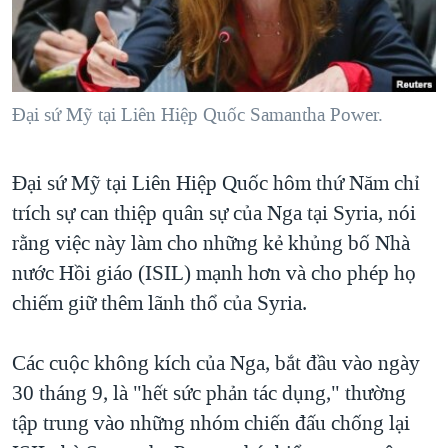
TẠI
VIDEO
"Tìm"
NGƯỜI VIỆT HẢI NGOẠI
HÀNH TRÌNH BẦU CỬ 2024
NGHE
ĐỜI SỐNG
MỘT NĂM CHIẾN TRANH TẠI DẢI GAZA
KINH TẾ
MẠNG XÃ HỘI
Đại sứ Mỹ tại Liên Hiệp Quốc Samantha Power.
GIẢI MÃ VÀNH ĐAI & CON ĐƯỜNG
KHOA HỌC
NGÀY TỊ NẠN THẾ GIỚI
SỨC KHOẺ
Đại sứ Mỹ tại Liên Hiệp Quốc hôm thứ Năm chỉ
TRỊNH VĨNH BÌNH - NGƯỜI HẠ 'BÊN THẮNG CUỘC'
Ngôn ngữ khác
VĂN HOÁ
trích sự can thiệp quân sự của Nga tại Syria, nói
GROUND ZERO – XƯA VÀ NAY
THỂ THAO
rằng việc này làm cho những kẻ khủng bố Nhà
CHI PHÍ CHIẾN TRANH AFGHANISTAN
nước Hồi giáo (ISIL) mạnh hơn và cho phép họ
GIÁO DỤC
CÁC GIÁ TRỊ CỘNG HÒA Ở VIỆT NAM
chiếm giữ thêm lãnh thổ của Syria.
THƯỢNG ĐỈNH TRUMP-KIM TẠI VIỆT NAM
Các cuộc không kích của Nga, bắt đầu vào ngày
TRỊNH VĨNH BÌNH VS. CHÍNH PHỦ VIỆT NAM
30 tháng 9, là "hết sức phản tác dụng," thường
NGƯ DÂN VIỆT VÀ LÀN SÓNG TRỘM HẢI SÂM
tập trung vào những nhóm chiến đấu chống lại
BÊN KIA QUỐC LỘ: TIẾNG VỌNG TỪ NÔNG THÔN MỸ