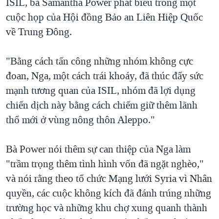
ISIL, bà Samantha Power phát biểu trong một
QUAN HỆ VIỆT MỸ
cuộc họp của Hội đồng Bảo an Liên Hiệp Quốc
về Trung Đông.
"Bằng cách tấn công những nhóm không cực
đoan, Nga, một cách trái khoáy, đã thúc đẩy sức
mạnh tương quan của ISIL, nhóm đã lợi dụng
chiến dịch này bằng cách chiếm giữ thêm lãnh
thổ mới ở vùng nông thôn Aleppo."
Bà Power nói thêm sự can thiệp của Nga làm
"trầm trọng thêm tình hình vốn đã ngặt nghèo,"
và nói rằng theo tổ chức Mạng lưới Syria vì Nhân
quyền, các cuộc không kích đã đánh trúng những
trường học và những khu chợ xung quanh thành