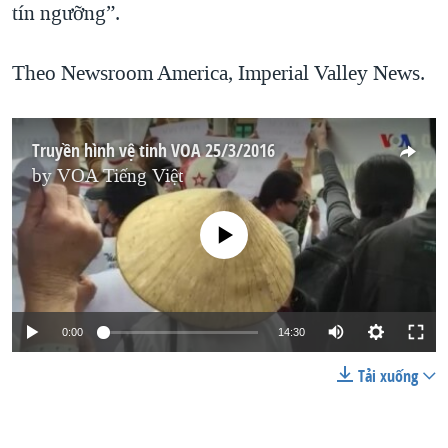
tín ngưỡng”.
Theo Newsroom America, Imperial Valley News.
Truyền hình vệ tinh VOA 25/3/2016
by
VOA Tiếng Việt
No media source currently available
0:00
14:30
Tải xuống