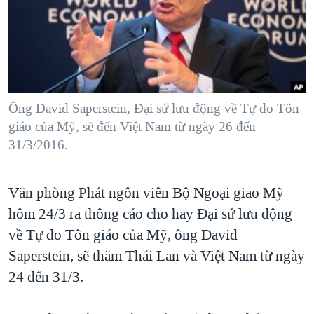
TẠI
VIDEO
"Tìm"
NGƯỜI VIỆT HẢI NGOẠI
HÀNH TRÌNH BẦU CỬ 2024
NGHE
ĐỜI SỐNG
MỘT NĂM CHIẾN TRANH TẠI DẢI GAZA
KINH TẾ
MẠNG XÃ HỘI
GIẢI MÃ VÀNH ĐAI & CON ĐƯỜNG
KHOA HỌC
NGÀY TỊ NẠN THẾ GIỚI
Ông David Saperstein, Đại sứ lưu động về Tự do Tôn
SỨC KHOẺ
giáo của Mỹ, sẽ đến Việt Nam từ ngày 26 đến
TRỊNH VĨNH BÌNH - NGƯỜI HẠ 'BÊN THẮNG CUỘC'
Ngôn ngữ khác
VĂN HOÁ
31/3/2016.
GROUND ZERO – XƯA VÀ NAY
THỂ THAO
CHI PHÍ CHIẾN TRANH AFGHANISTAN
Văn phòng Phát ngôn viên Bộ Ngoại giao Mỹ
GIÁO DỤC
CÁC GIÁ TRỊ CỘNG HÒA Ở VIỆT NAM
hôm 24/3 ra thông cáo cho hay Đại sứ lưu động
THƯỢNG ĐỈNH TRUMP-KIM TẠI VIỆT NAM
về Tự do Tôn giáo của Mỹ, ông David
Saperstein, sẽ thăm Thái Lan và Việt Nam từ ngày
TRỊNH VĨNH BÌNH VS. CHÍNH PHỦ VIỆT NAM
24 đến 31/3.
NGƯ DÂN VIỆT VÀ LÀN SÓNG TRỘM HẢI SÂM
BÊN KIA QUỐC LỘ: TIẾNG VỌNG TỪ NÔNG THÔN MỸ