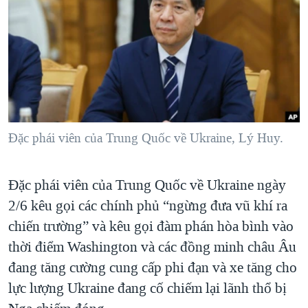
TẠI
VIDEO
"Tìm"
NGƯỜI VIỆT HẢI NGOẠI
HÀNH TRÌNH BẦU CỬ 2024
NGHE
ĐỜI SỐNG
MỘT NĂM CHIẾN TRANH TẠI DẢI GAZA
KINH TẾ
MẠNG XÃ HỘI
GIẢI MÃ VÀNH ĐAI & CON ĐƯỜNG
KHOA HỌC
NGÀY TỊ NẠN THẾ GIỚI
SỨC KHOẺ
TRỊNH VĨNH BÌNH - NGƯỜI HẠ 'BÊN THẮNG CUỘC'
Đặc phái viên của Trung Quốc về Ukraine, Lý Huy.
Ngôn ngữ khác
VĂN HOÁ
GROUND ZERO – XƯA VÀ NAY
THỂ THAO
CHI PHÍ CHIẾN TRANH AFGHANISTAN
Đặc phái viên của Trung Quốc về Ukraine ngày
GIÁO DỤC
CÁC GIÁ TRỊ CỘNG HÒA Ở VIỆT NAM
2/6 kêu gọi các chính phủ “ngừng đưa vũ khí ra
chiến trường” và kêu gọi đàm phán hòa bình vào
THƯỢNG ĐỈNH TRUMP-KIM TẠI VIỆT NAM
thời điểm Washington và các đồng minh châu Âu
TRỊNH VĨNH BÌNH VS. CHÍNH PHỦ VIỆT NAM
đang tăng cường cung cấp phi đạn và xe tăng cho
NGƯ DÂN VIỆT VÀ LÀN SÓNG TRỘM HẢI SÂM
lực lượng Ukraine đang cố chiếm lại lãnh thổ bị
BÊN KIA QUỐC LỘ: TIẾNG VỌNG TỪ NÔNG THÔN MỸ