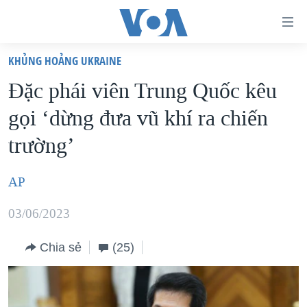
Đường
dẫn
KHỦNG HOẢNG UKRAINE
truy
TRANG CHỦ
Đặc phái viên Trung Quốc kêu
cập
VIỆT NAM
gọi ‘dừng đưa vũ khí ra chiến
Tới
HOA KỲ
nội
trường’
BIỂN ĐÔNG
dung
THẾ GIỚI
chính
AP
BLOG
Tới
03/06/2023
điều
DIỄN ĐÀN
hướng
MỤC
Chia sẻ
(25)
chính
CHUYÊN ĐỀ
TỰ DO BÁO CHÍ
Đi
HỌC TIẾNG ANH
VẠCH TRẦN TIN GIẢ
CHIẾN TRANH THƯƠNG MẠI CỦA MỸ: QUÁ KHỨ VÀ HIỆN
tới