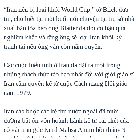
QUAN HỆ VIỆT MỸ
“Iran nên bị loại khỏi World Cup,” tờ Blick đưa
tin, cho biết tại một buổi nói chuyện tại trụ sở nhà
xuất bản tòa báo ông Blatter đã đòi có hậu quả
nghiêm khắc và rằng ông sẽ loại Iran khỏi kỳ
tranh tài nếu ông vẫn còn nắm quyền.
Các cuộc biểu tình ở Iran đã đặt ra một trong
những thách thức táo bạo nhất đối với giới giáo sĩ
Iran cầm quyền kể từ cuộc Cách mạng Hồi giáo
năm 1979.
Iran cáo buộc các kẻ thù nước ngoài đã nuôi
dưỡng bất ổn vốn hoành hành kể từ cái chết của
cô gái Iran gốc Kurd Mahsa Amini hồi tháng 9