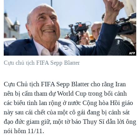
TẠI
VIDEO
"Tìm"
NGƯỜI VIỆT HẢI NGOẠI
HÀNH TRÌNH BẦU CỬ 2024
NGHE
ĐỜI SỐNG
MỘT NĂM CHIẾN TRANH TẠI DẢI GAZA
KINH TẾ
MẠNG XÃ HỘI
GIẢI MÃ VÀNH ĐAI & CON ĐƯỜNG
KHOA HỌC
NGÀY TỊ NẠN THẾ GIỚI
SỨC KHOẺ
TRỊNH VĨNH BÌNH - NGƯỜI HẠ 'BÊN THẮNG CUỘC'
Cựu chủ tịch FIFA Sepp Blatter
Ngôn ngữ khác
VĂN HOÁ
GROUND ZERO – XƯA VÀ NAY
THỂ THAO
CHI PHÍ CHIẾN TRANH AFGHANISTAN
Cựu Chủ tịch FIFA Sepp Blatter cho rằng Iran
GIÁO DỤC
CÁC GIÁ TRỊ CỘNG HÒA Ở VIỆT NAM
nên bị cấm tham dự World Cup trong bối cảnh
các biểu tình lan rộng ở nước Cộng hòa Hồi giáo
THƯỢNG ĐỈNH TRUMP-KIM TẠI VIỆT NAM
này sau cái chết của một cô gái đang bị cảnh sát
TRỊNH VĨNH BÌNH VS. CHÍNH PHỦ VIỆT NAM
đạo đức giam giữ, một tờ báo Thụy Sĩ dẫn lời ông
NGƯ DÂN VIỆT VÀ LÀN SÓNG TRỘM HẢI SÂM
nói hôm 11/11.
BÊN KIA QUỐC LỘ: TIẾNG VỌNG TỪ NÔNG THÔN MỸ