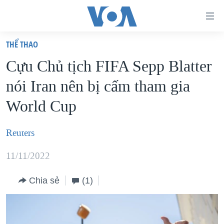
Đường
dẫn
THỂ THAO
truy
TRANG CHỦ
Cựu Chủ tịch FIFA Sepp Blatter
cập
VIỆT NAM
nói Iran nên bị cấm tham gia
Tới
HOA KỲ
nội
World Cup
BIỂN ĐÔNG
dung
THẾ GIỚI
chính
Reuters
BLOG
Tới
11/11/2022
điều
DIỄN ĐÀN
hướng
MỤC
Chia sẻ
(1)
chính
CHUYÊN ĐỀ
TỰ DO BÁO CHÍ
Đi
HỌC TIẾNG ANH
VẠCH TRẦN TIN GIẢ
CHIẾN TRANH THƯƠNG MẠI CỦA MỸ: QUÁ KHỨ VÀ HIỆN
tới