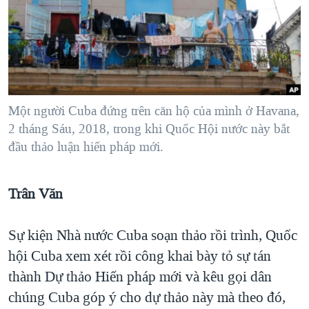
TẠI
VIDEO
"Tìm"
NGƯỜI VIỆT HẢI NGOẠI
HÀNH TRÌNH BẦU CỬ 2024
NGHE
ĐỜI SỐNG
MỘT NĂM CHIẾN TRANH TẠI DẢI GAZA
KINH TẾ
MẠNG XÃ HỘI
GIẢI MÃ VÀNH ĐAI & CON ĐƯỜNG
KHOA HỌC
NGÀY TỊ NẠN THẾ GIỚI
Một người Cuba đứng trên căn hộ của mình ở Havana,
SỨC KHOẺ
2 tháng Sáu, 2018, trong khi Quốc Hội nước này bắt
TRỊNH VĨNH BÌNH - NGƯỜI HẠ 'BÊN THẮNG CUỘC'
Ngôn ngữ khác
VĂN HOÁ
đầu thảo luận hiến pháp mới.
GROUND ZERO – XƯA VÀ NAY
THỂ THAO
CHI PHÍ CHIẾN TRANH AFGHANISTAN
GIÁO DỤC
Trân Văn
CÁC GIÁ TRỊ CỘNG HÒA Ở VIỆT NAM
THƯỢNG ĐỈNH TRUMP-KIM TẠI VIỆT NAM
Sự kiện Nhà nước Cuba soạn thảo rồi trình, Quốc
TRỊNH VĨNH BÌNH VS. CHÍNH PHỦ VIỆT NAM
hội Cuba xem xét rồi công khai bày tỏ sự tán
thành Dự thảo Hiến pháp mới và kêu gọi dân
NGƯ DÂN VIỆT VÀ LÀN SÓNG TRỘM HẢI SÂM
chúng Cuba góp ý cho dự thảo này mà theo đó,
BÊN KIA QUỐC LỘ: TIẾNG VỌNG TỪ NÔNG THÔN MỸ