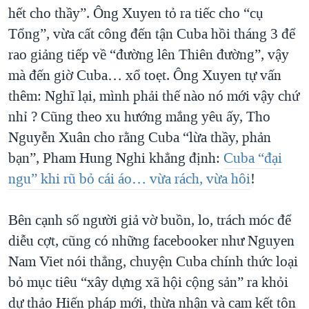
hết cho thầy”. Ông Xuyen tỏ ra tiếc cho “cụ
Tổng”, vừa cất công đến tận Cuba hồi tháng 3 để
rao giảng tiếp về “đường lên Thiên đường”, vậy
mà đến giờ Cuba… xổ toẹt. Ông Xuyen tự vấn
thêm: Nghĩ lại, mình phải thế nào nó mới vậy chứ
nhỉ ? Cũng theo xu hướng mắng yêu ấy, Tho
Nguyễn Xuân cho rằng Cuba “lừa thầy, phản
bạn”, Pham Hung Nghi khẳng định:
Cuba “đại
ngu” khi rũ bỏ cái áo… vừa rách, vừa hôi
!
Bên cạnh số người giả vờ buồn, lo, trách móc để
diễu cợt, cũng có những facebooker như Nguyen
Nam Viet nói thẳng, chuyện Cuba chính thức loại
bỏ mục tiêu “xây dựng xã hội cộng sản” ra khỏi
dự thảo Hiến pháp mới, thừa nhận và cam kết tôn