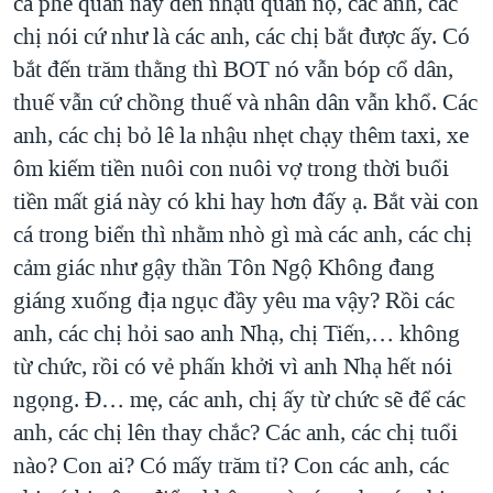
cà phê quán này đến nhậu quán nọ, các anh, các
chị nói cứ như là các anh, các chị bắt được ấy. Có
bắt đến trăm thằng thì BOT nó vẫn bóp cổ dân,
thuế vẫn cứ chồng thuế và nhân dân vẫn khổ. Các
anh, các chị bỏ lê la nhậu nhẹt chạy thêm taxi, xe
ôm kiếm tiền nuôi con nuôi vợ trong thời buổi
tiền mất giá này có khi hay hơn đấy ạ. Bắt vài con
cá trong biển thì nhằm nhò gì mà các anh, các chị
cảm giác như gậy thần Tôn Ngộ Không đang
giáng xuống địa ngục đầy yêu ma vậy? Rồi các
anh, các chị hỏi sao anh Nhạ, chị Tiến,… không
từ chức, rồi có vẻ phấn khởi vì anh Nhạ hết nói
ngọng. Đ… mẹ, các anh, chị ấy từ chức sẽ để các
anh, các chị lên thay chắc? Các anh, các chị tuổi
nào? Con ai? Có mấy trăm tỉ? Con các anh, các