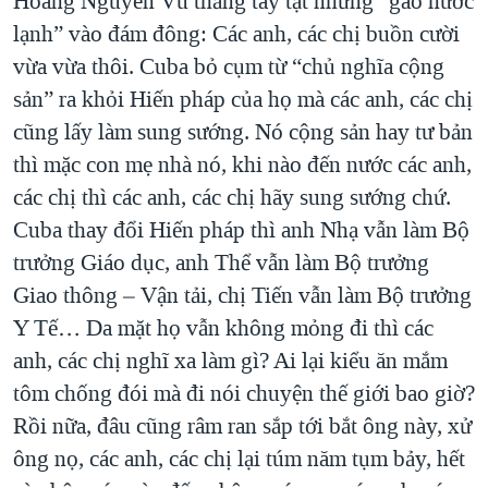
Hoàng Nguyên Vũ thẳng tay tạt những “gáo nước
lạnh” vào đám đông: Các anh, các chị buồn cười
vừa vừa thôi. Cuba bỏ cụm từ “chủ nghĩa cộng
sản” ra khỏi Hiến pháp của họ mà các anh, các chị
cũng lấy làm sung sướng. Nó cộng sản hay tư bản
thì mặc con mẹ nhà nó, khi nào đến nước các anh,
các chị thì các anh, các chị hãy sung sướng chứ.
Cuba thay đổi Hiến pháp thì anh Nhạ vẫn làm Bộ
trưởng Giáo dục, anh Thể vẫn làm Bộ trưởng
Giao thông – Vận tải, chị Tiến vẫn làm Bộ trưởng
Y Tế… Da mặt họ vẫn không mỏng đi thì các
anh, các chị nghĩ xa làm gì? Ai lại kiểu ăn mắm
tôm chống đói mà đi nói chuyện thế giới bao giờ?
Rồi nữa, đâu cũng râm ran sắp tới bắt ông này, xử
ông nọ, các anh, các chị lại túm năm tụm bảy, hết