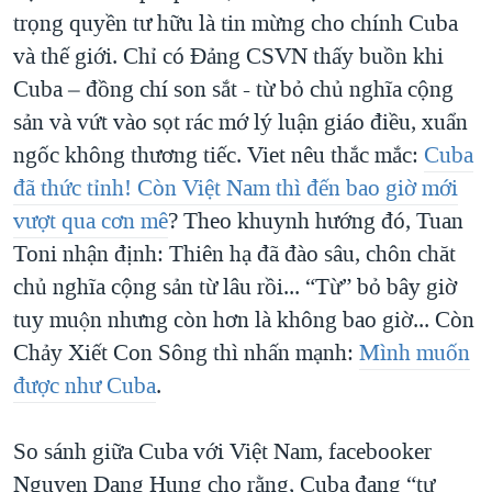
trọng quyền tư hữu là tin mừng cho chính Cuba
và thế giới. Chỉ có Đảng CSVN thấy buồn khi
Cuba – đồng chí son sắt - từ bỏ chủ nghĩa cộng
sản và vứt vào sọt rác mớ lý luận giáo điều, xuẩn
ngốc không thương tiếc. Viet nêu thắc mắc:
Cuba
đã thức tỉnh! Còn Việt Nam thì đến bao giờ mới
vượt qua cơn mê
? Theo khuynh hướng đó, Tuan
Toni nhận định: Thiên hạ đã đào sâu, chôn chăt
chủ nghĩa cộng sản từ lâu rồi... “Từ” bỏ bây giờ
tuy muộn nhưng còn hơn là không bao giờ... Còn
Chảy Xiết Con Sông thì nhấn mạnh:
Mình muốn
được như Cuba
.
So sánh giữa Cuba với Việt Nam, facebooker
Nguyen Dang Hung cho rằng, Cuba đang “tự