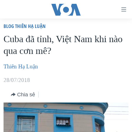
Đường
dẫn
BLOG THIÊN HẠ LUẬN
truy
TRANG CHỦ
Cuba đã tỉnh, Việt Nam khi nào
cập
VIỆT NAM
qua cơn mê?
Tới
HOA KỲ
nội
BIỂN ĐÔNG
Thiên Hạ Luận
dung
THẾ GIỚI
chính
28/07/2018
BLOG
Tới
điều
Chia sẻ
DIỄN ĐÀN
hướng
MỤC
chính
CHUYÊN ĐỀ
TỰ DO BÁO CHÍ
Đi
HỌC TIẾNG ANH
VẠCH TRẦN TIN GIẢ
CHIẾN TRANH THƯƠNG MẠI CỦA MỸ: QUÁ KHỨ VÀ HIỆN
tới