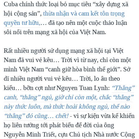
Cuba chính thức loại bỏ mục tiêu “xây dựng xã
QUAN HỆ VIỆT MỸ
hội cộng sản”,
thừa nhận và cam kết tôn trọng
quyền tư hữu,
… đã tạo nên một cuộc thảo luận
sôi nổi trên mạng xã hội của Việt Nam.
Rất nhiều người sử dụng mạng xã hội tại Việt
Nam đã vui vẻ kêu… Trời vì từ nay, chỉ còn một
mình Việt Nam “canh giữ hòa bình thế giới”. Sở
dĩ nhiều người vui vẻ kêu… Trời, lo âu theo
kiểu… bỡn cợt như Nguyen Tuan Lynh:
“Thằng”
canh, “thằng” ngủ, giờ chỉ còn một, chắc “thằng”
này thức luôn, mà thức hoài không ngủ, thế nào
“thằng” đó cũng… chết!
- vì sự kiện vừa kể khiến
họ liên tưởng tới phát biểu để đời của ông
Nguyễn Minh Triết, cựu Chủ tịch Nhà nước Cộng