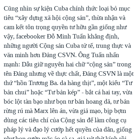
Cũng nhìn sự kiện Cuba chính thức loại bỏ mục
tiêu “xây dựng xã hội cộng sản”, thừa nhận và
cam kết tôn trọng quyền tư hữu gần giống như
vậy, facebooker Đỗ Minh Tuấn khẳng định,
những người Cộng sản Cuba tử tế, trung thực và
văn minh hơn Đảng CSVN. Ông Tuấn nhấn
mạnh: Dẫu giữ nguyên hai chữ “cộng sản” trong
tên Đảng nhưng về thực chất, Đảng CSVN là một
thứ “hồn Trương Ba. da hàng thịt”, một kiểu “Tư
bản chui” hoặc “Tư bản kép” - bắt cá hai tay, vừa
bóc lột tàn bạo như bọn tư bản hoang dã, tư bản
rừng rú mà Marx lên án, vừa giả mạo, bịp bợm
dùng các tiêu chí của Cộng sản để làm công cụ
pháp lý và đạo lý cướp hết quyền của dân, giống
như bọn cướp mặc áo cà sa, giả vờ thờ kính rồi