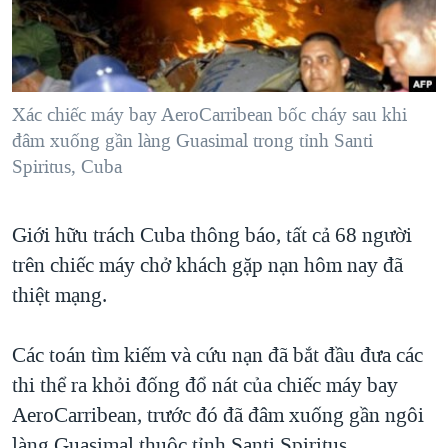
TẠI
VIDEO
"Tìm"
NGƯỜI VIỆT HẢI NGOẠI
HÀNH TRÌNH BẦU CỬ 2024
NGHE
ĐỜI SỐNG
MỘT NĂM CHIẾN TRANH TẠI DẢI GAZA
KINH TẾ
MẠNG XÃ HỘI
Xác chiếc máy bay AeroCarribean bốc cháy sau khi
GIẢI MÃ VÀNH ĐAI & CON ĐƯỜNG
KHOA HỌC
đâm xuống gần làng Guasimal trong tỉnh Santi
NGÀY TỊ NẠN THẾ GIỚI
Spiritus, Cuba
SỨC KHOẺ
TRỊNH VĨNH BÌNH - NGƯỜI HẠ 'BÊN THẮNG CUỘC'
Ngôn ngữ khác
VĂN HOÁ
GROUND ZERO – XƯA VÀ NAY
Giới hữu trách Cuba thông báo, tất cả 68 người
THỂ THAO
CHI PHÍ CHIẾN TRANH AFGHANISTAN
trên chiếc máy chở khách gặp nạn hôm nay đã
GIÁO DỤC
thiệt mạng.
CÁC GIÁ TRỊ CỘNG HÒA Ở VIỆT NAM
THƯỢNG ĐỈNH TRUMP-KIM TẠI VIỆT NAM
Các toán tìm kiếm và cứu nạn đã bắt đầu đưa các
TRỊNH VĨNH BÌNH VS. CHÍNH PHỦ VIỆT NAM
thi thể ra khỏi đống đổ nát của chiếc máy bay
NGƯ DÂN VIỆT VÀ LÀN SÓNG TRỘM HẢI SÂM
AeroCarribean, trước đó đã đâm xuống gần ngôi
BÊN KIA QUỐC LỘ: TIẾNG VỌNG TỪ NÔNG THÔN MỸ
làng Guasimal thuộc tỉnh Santi Spiritus.