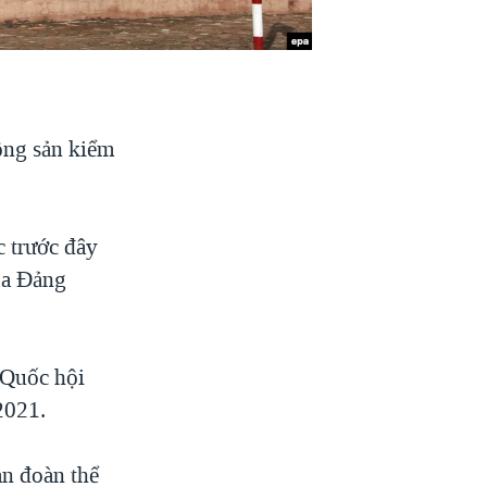
ộng sản kiểm
 trước đây
của Ðảng
 Quốc hội
2021.
an đoàn thể