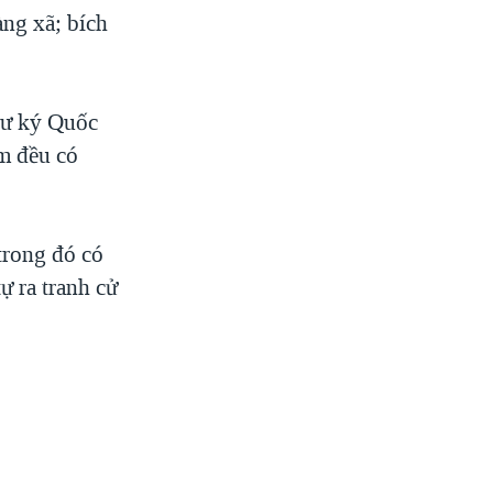
àng xã; bích
hư ký Quốc
m đều có
trong đó có
ự ra tranh cử