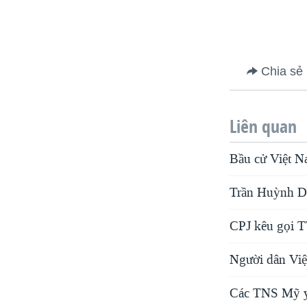
Chia sẻ
Liên quan
Bầu cử Việt N
Trần Huỳnh Du
CPJ kêu gọi T
Người dân Vi
Các TNS Mỹ yê