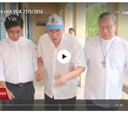
vệ tinh VOA 21/5/2016
EM
ng Việt
No media source currently available
14:30
EMBED