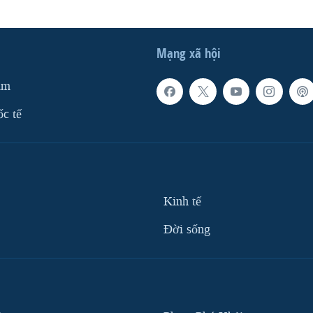
Mạng xã hội
am
ốc tế
Kinh tế
Ðời sống