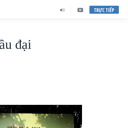
TRỰC TIẾP
ầu đại