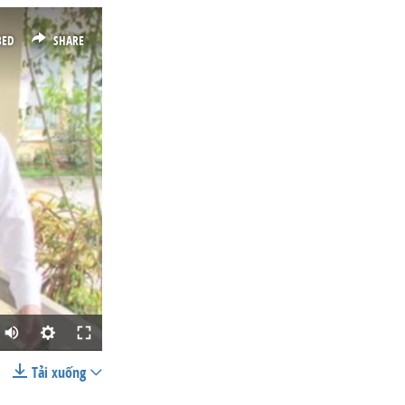
BED
SHARE
Tải xuống
SHARE