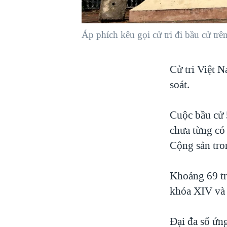
VIỆT NAM
NGƯ DÂN VIỆT VÀ LÀN SÓNG
Áp phích kêu gọi cử tri đi bầu cử tr
TRỘM HẢI SÂM
BÊN KIA QUỐC LỘ: TIẾNG VỌNG
Cử tri Việt 
TỪ NÔNG THÔN MỸ
soát.
QUAN HỆ VIỆT MỸ
Cuộc bầu cử 
chưa từng có 
Cộng sản tro
Khoảng 69 tr
khóa XIV và 
Đại đa số ứn