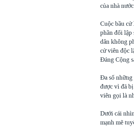
của nhà nước
Cuộc bầu cử l
phần đối lập
dân không phả
cử viên độc 
Ðảng Cộng sả
Đa số những 
được vì đã bị
viên gọi là 
Dưới cái nhì
mạnh mẽ tuyê