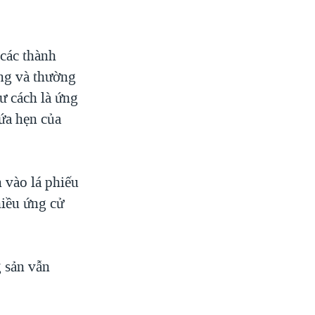
 các thành
ếng và thường
ư cách là ứng
ứa hẹn của
 vào lá phiếu
hiều ứng cử
 sản vẫn