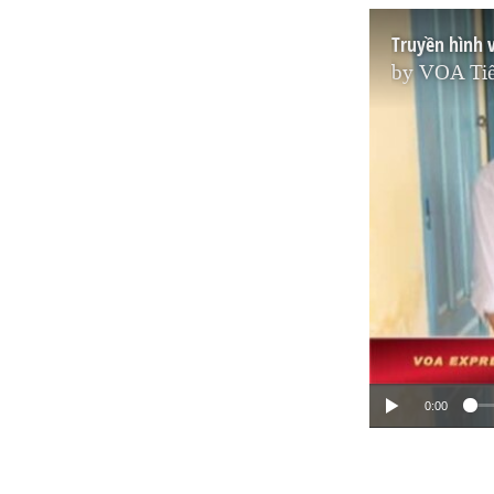
Truyền hình 
by
VOA Tiế
0:00