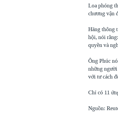
Loa phóng th
chương vận đ
Hãng thông t
hội, nói rằn
quyền và ngh
Ông Phúc nói
những người 
với tư cách đ
Chỉ có 11 ứn
Nguồn: Reut