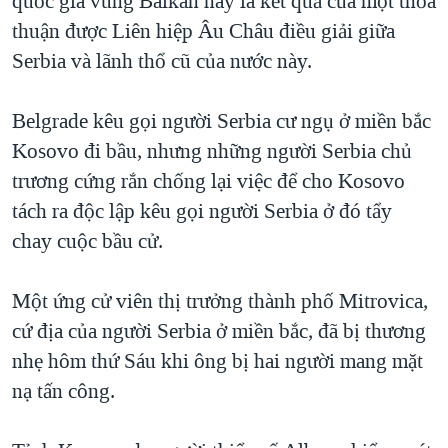
quốc gia vùng Balkan này là kết quả của một thỏa
QUAN HỆ VIỆT MỸ
thuận được Liên hiệp Âu Châu điều giải giữa
Serbia và lãnh thổ cũ của nước này.
Belgrade kêu gọi người Serbia cư ngụ ở miền bắc
Kosovo đi bầu, nhưng những người Serbia chủ
trương cứng rắn chống lại việc để cho Kosovo
tách ra độc lập kêu gọi người Serbia ở đó tẩy
chay cuộc bầu cử.
Một ứng cử viên thị trưởng thành phố Mitrovica,
cứ địa của người Serbia ở miền bắc, đã bị thương
nhẹ hôm thứ Sáu khi ông bị hai người mang mặt
nạ tấn công.