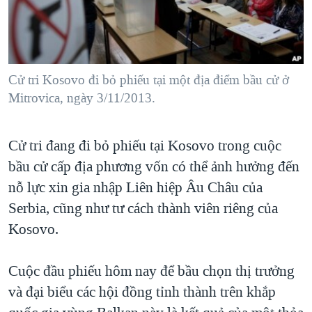
TẠI
VIDEO
"Tìm"
NGƯỜI VIỆT HẢI NGOẠI
HÀNH TRÌNH BẦU CỬ 2024
NGHE
ĐỜI SỐNG
MỘT NĂM CHIẾN TRANH TẠI DẢI GAZA
KINH TẾ
MẠNG XÃ HỘI
Cử tri Kosovo đi bỏ phiếu tại một địa điểm bầu cử ở
GIẢI MÃ VÀNH ĐAI & CON ĐƯỜNG
KHOA HỌC
Mitrovica, ngày 3/11/2013.
NGÀY TỊ NẠN THẾ GIỚI
SỨC KHOẺ
TRỊNH VĨNH BÌNH - NGƯỜI HẠ 'BÊN THẮNG CUỘC'
Ngôn ngữ khác
VĂN HOÁ
Cử tri đang đi bỏ phiếu tại Kosovo trong cuộc
GROUND ZERO – XƯA VÀ NAY
bầu cử cấp địa phương vốn có thể ảnh hưởng đến
THỂ THAO
CHI PHÍ CHIẾN TRANH AFGHANISTAN
nỗ lực xin gia nhập Liên hiệp Âu Châu của
GIÁO DỤC
CÁC GIÁ TRỊ CỘNG HÒA Ở VIỆT NAM
Serbia, cũng như tư cách thành viên riêng của
Kosovo.
THƯỢNG ĐỈNH TRUMP-KIM TẠI VIỆT NAM
TRỊNH VĨNH BÌNH VS. CHÍNH PHỦ VIỆT NAM
Cuộc đầu phiếu hôm nay để bầu chọn thị trưởng
NGƯ DÂN VIỆT VÀ LÀN SÓNG TRỘM HẢI SÂM
và đại biểu các hội đồng tỉnh thành trên khắp
BÊN KIA QUỐC LỘ: TIẾNG VỌNG TỪ NÔNG THÔN MỸ