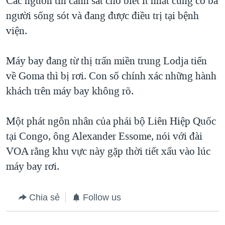
Các nguồn tin cảnh sát cho biết ít nhất cũng có ba
QUAN HỆ VIỆT MỸ
người sống sót và đang được điều trị tại bệnh
viện.
Máy bay đang từ thị trấn miền trung Lodja tiến
về Goma thì bị rơi. Con số chính xác những hành
khách trên máy bay không rõ.
Một phát ngôn nhân của phái bộ Liên Hiệp Quốc
tại Congo, ông Alexander Essome, nói với đài
VOA rằng khu vực này gặp thời tiết xấu vào lúc
máy bay rơi.
Chia sẻ
Follow us