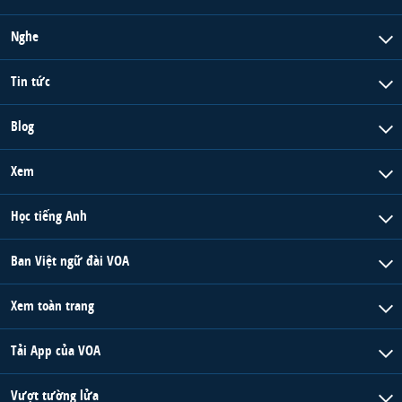
Nghe
Tin tức
Blog
Xem
Học tiếng Anh
Ban Việt ngữ đài VOA
Xem toàn trang
Tải App của VOA
Vượt tường lửa