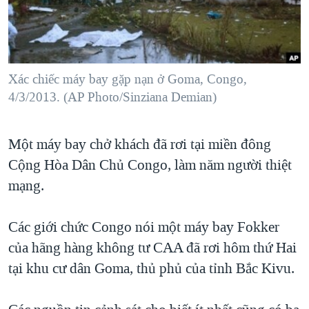
TẠI
VIDEO
"Tìm"
NGƯỜI VIỆT HẢI NGOẠI
HÀNH TRÌNH BẦU CỬ 2024
NGHE
ĐỜI SỐNG
MỘT NĂM CHIẾN TRANH TẠI DẢI GAZA
KINH TẾ
MẠNG XÃ HỘI
Xác chiếc máy bay gặp nạn ở Goma, Congo,
GIẢI MÃ VÀNH ĐAI & CON ĐƯỜNG
KHOA HỌC
4/3/2013. (AP Photo/Sinziana Demian)
NGÀY TỊ NẠN THẾ GIỚI
SỨC KHOẺ
TRỊNH VĨNH BÌNH - NGƯỜI HẠ 'BÊN THẮNG CUỘC'
Ngôn ngữ khác
VĂN HOÁ
Một máy bay chở khách đã rơi tại miền đông
GROUND ZERO – XƯA VÀ NAY
Cộng Hòa Dân Chủ Congo, làm năm người thiệt
THỂ THAO
CHI PHÍ CHIẾN TRANH AFGHANISTAN
mạng.
GIÁO DỤC
CÁC GIÁ TRỊ CỘNG HÒA Ở VIỆT NAM
Các giới chức Congo nói một máy bay Fokker
THƯỢNG ĐỈNH TRUMP-KIM TẠI VIỆT NAM
của hãng hàng không tư CAA đã rơi hôm thứ Hai
TRỊNH VĨNH BÌNH VS. CHÍNH PHỦ VIỆT NAM
tại khu cư dân Goma, thủ phủ của tỉnh Bắc Kivu.
NGƯ DÂN VIỆT VÀ LÀN SÓNG TRỘM HẢI SÂM
BÊN KIA QUỐC LỘ: TIẾNG VỌNG TỪ NÔNG THÔN MỸ