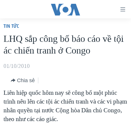
Đường
dẫn
TIN TỨC
truy
TRANG CHỦ
LHQ sắp công bố báo cáo về tội
cập
VIỆT NAM
ác chiến tranh ở Congo
Tới
HOA KỲ
nội
BIỂN ĐÔNG
01/10/2010
dung
THẾ GIỚI
chính
Chia sẻ
BLOG
Tới
Liên hiệp quốc hôm nay sẽ công bố một phúc
điều
DIỄN ĐÀN
trình nêu lên các tội ác chiến tranh và các vi phạm
hướng
MỤC
nhân quyền tại nước Cộng hòa Dân chủ Congo,
chính
CHUYÊN ĐỀ
TỰ DO BÁO CHÍ
theo như các cáo giác.
Đi
HỌC TIẾNG ANH
VẠCH TRẦN TIN GIẢ
CHIẾN TRANH THƯƠNG MẠI CỦA MỸ: QUÁ KHỨ VÀ HIỆN
tới