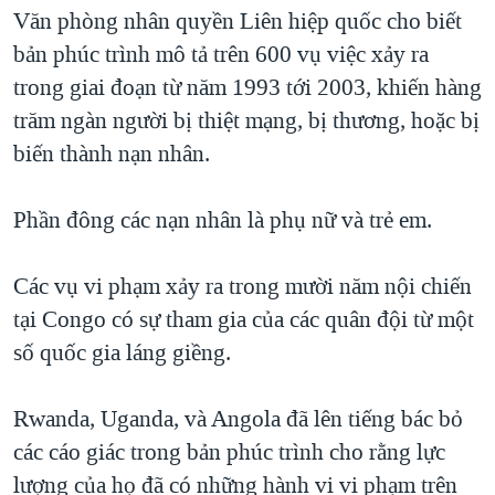
TẠI
Văn phòng nhân quyền Liên hiệp quốc cho biết
VIDEO
"Tìm"
NGƯỜI VIỆT HẢI NGOẠI
HÀNH TRÌNH BẦU CỬ 2024
bản phúc trình mô tả trên 600 vụ việc xảy ra
NGHE
ĐỜI SỐNG
trong giai đoạn từ năm 1993 tới 2003, khiến hàng
MỘT NĂM CHIẾN TRANH TẠI DẢI GAZA
KINH TẾ
trăm ngàn người bị thiệt mạng, bị thương, hoặc bị
MẠNG XÃ HỘI
GIẢI MÃ VÀNH ĐAI & CON ĐƯỜNG
KHOA HỌC
biến thành nạn nhân.
NGÀY TỊ NẠN THẾ GIỚI
SỨC KHOẺ
TRỊNH VĨNH BÌNH - NGƯỜI HẠ 'BÊN THẮNG CUỘC'
Phần đông các nạn nhân là phụ nữ và trẻ em.
Ngôn ngữ khác
VĂN HOÁ
GROUND ZERO – XƯA VÀ NAY
THỂ THAO
Các vụ vi phạm xảy ra trong mười năm nội chiến
CHI PHÍ CHIẾN TRANH AFGHANISTAN
GIÁO DỤC
tại Congo có sự tham gia của các quân đội từ một
CÁC GIÁ TRỊ CỘNG HÒA Ở VIỆT NAM
số quốc gia láng giềng.
THƯỢNG ĐỈNH TRUMP-KIM TẠI VIỆT NAM
TRỊNH VĨNH BÌNH VS. CHÍNH PHỦ VIỆT NAM
Rwanda, Uganda, và Angola đã lên tiếng bác bỏ
NGƯ DÂN VIỆT VÀ LÀN SÓNG TRỘM HẢI SÂM
các cáo giác trong bản phúc trình cho rằng lực
lượng của họ đã có những hành vi vi phạm trên
BÊN KIA QUỐC LỘ: TIẾNG VỌNG TỪ NÔNG THÔN MỸ