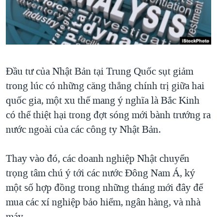
TẠI
VIDEO
"Tìm"
NGƯỜI VIỆT HẢI NGOẠI
HÀNH TRÌNH BẦU CỬ 2024
NGHE
ĐỜI SỐNG
MỘT NĂM CHIẾN TRANH TẠI DẢI GAZA
KINH TẾ
MẠNG XÃ HỘI
GIẢI MÃ VÀNH ĐAI & CON ĐƯỜNG
KHOA HỌC
Đầu tư của Nhật Bản tại Trung Quốc sụt giảm
NGÀY TỊ NẠN THẾ GIỚI
SỨC KHOẺ
trong lúc có những căng thẳng chính trị giữa hai
TRỊNH VĨNH BÌNH - NGƯỜI HẠ 'BÊN THẮNG CUỘC'
Ngôn ngữ khác
VĂN HOÁ
quốc gia, một xu thế mang ý nghĩa là Bắc Kinh
GROUND ZERO – XƯA VÀ NAY
có thể thiệt hại trong đợt sóng mới bành trướng ra
THỂ THAO
CHI PHÍ CHIẾN TRANH AFGHANISTAN
nước ngoài của các công ty Nhật Bản.
GIÁO DỤC
CÁC GIÁ TRỊ CỘNG HÒA Ở VIỆT NAM
Thay vào đó, các doanh nghiệp Nhật chuyển
THƯỢNG ĐỈNH TRUMP-KIM TẠI VIỆT NAM
trọng tâm chú ý tới các nước Đông Nam Á, ký
TRỊNH VĨNH BÌNH VS. CHÍNH PHỦ VIỆT NAM
một số hợp đồng trong những tháng mới đây để
NGƯ DÂN VIỆT VÀ LÀN SÓNG TRỘM HẢI SÂM
mua các xí nghiệp bảo hiểm, ngân hàng, và nhà
BÊN KIA QUỐC LỘ: TIẾNG VỌNG TỪ NÔNG THÔN MỸ
máy.