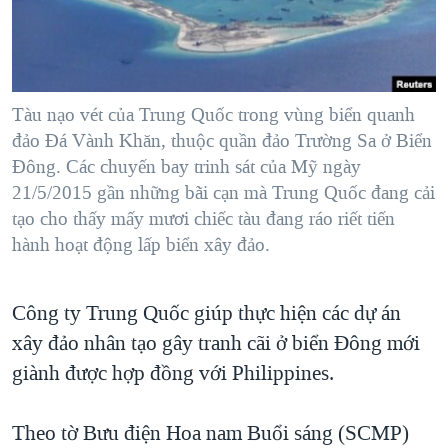
TẠI
VIDEO
"Tìm"
NGƯỜI VIỆT HẢI NGOẠI
HÀNH TRÌNH BẦU CỬ 2024
NGHE
ĐỜI SỐNG
MỘT NĂM CHIẾN TRANH TẠI DẢI GAZA
KINH TẾ
MẠNG XÃ HỘI
Tàu nạo vét của Trung Quốc trong vùng biển quanh
GIẢI MÃ VÀNH ĐAI & CON ĐƯỜNG
KHOA HỌC
đảo Đá Vành Khăn, thuộc quần đảo Trường Sa ở Biển
NGÀY TỊ NẠN THẾ GIỚI
Đông. Các chuyến bay trinh sát của Mỹ ngày
SỨC KHOẺ
TRỊNH VĨNH BÌNH - NGƯỜI HẠ 'BÊN THẮNG CUỘC'
21/5/2015 gần những bãi cạn mà Trung Quốc đang cải
Ngôn ngữ khác
VĂN HOÁ
tạo cho thấy mấy mươi chiếc tàu đang ráo riết tiến
GROUND ZERO – XƯA VÀ NAY
THỂ THAO
hành hoạt động lấp biển xây đảo.
CHI PHÍ CHIẾN TRANH AFGHANISTAN
GIÁO DỤC
CÁC GIÁ TRỊ CỘNG HÒA Ở VIỆT NAM
Công ty Trung Quốc giúp thực hiện các dự án
THƯỢNG ĐỈNH TRUMP-KIM TẠI VIỆT NAM
xây đảo nhân tạo gây tranh cãi ở biển Đông mới
TRỊNH VĨNH BÌNH VS. CHÍNH PHỦ VIỆT NAM
giành được hợp đồng với Philippines.
NGƯ DÂN VIỆT VÀ LÀN SÓNG TRỘM HẢI SÂM
Theo tờ Bưu điện Hoa nam Buổi sáng (SCMP)
BÊN KIA QUỐC LỘ: TIẾNG VỌNG TỪ NÔNG THÔN MỸ