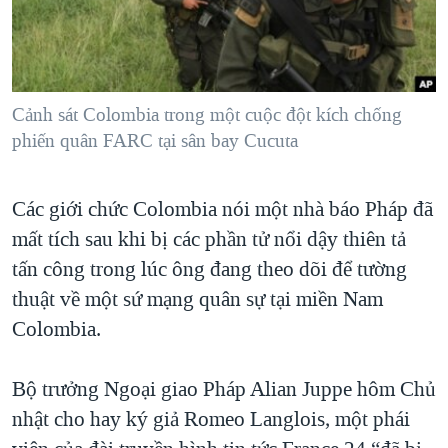
TẠI
VIDEO
"Tìm"
NGƯỜI VIỆT HẢI NGOẠI
HÀNH TRÌNH BẦU CỬ 2024
NGHE
ĐỜI SỐNG
MỘT NĂM CHIẾN TRANH TẠI DẢI GAZA
KINH TẾ
MẠNG XÃ HỘI
Cảnh sát Colombia trong một cuộc đột kích chống
GIẢI MÃ VÀNH ĐAI & CON ĐƯỜNG
KHOA HỌC
phiến quân FARC tại sân bay Cucuta
NGÀY TỊ NẠN THẾ GIỚI
SỨC KHOẺ
TRỊNH VĨNH BÌNH - NGƯỜI HẠ 'BÊN THẮNG CUỘC'
Ngôn ngữ khác
VĂN HOÁ
Các giới chức Colombia nói một nhà báo Pháp đã
GROUND ZERO – XƯA VÀ NAY
mất tích sau khi bị các phần tử nổi dậy thiên tả
THỂ THAO
CHI PHÍ CHIẾN TRANH AFGHANISTAN
tấn công trong lúc ông đang theo dõi để tường
GIÁO DỤC
CÁC GIÁ TRỊ CỘNG HÒA Ở VIỆT NAM
thuật về một sứ mạng quân sự tại miền Nam
Colombia.
THƯỢNG ĐỈNH TRUMP-KIM TẠI VIỆT NAM
TRỊNH VĨNH BÌNH VS. CHÍNH PHỦ VIỆT NAM
Bộ trưởng Ngoại giao Pháp Alian Juppe hôm Chủ
NGƯ DÂN VIỆT VÀ LÀN SÓNG TRỘM HẢI SÂM
nhật cho hay ký giả Romeo Langlois, một phái
BÊN KIA QUỐC LỘ: TIẾNG VỌNG TỪ NÔNG THÔN MỸ