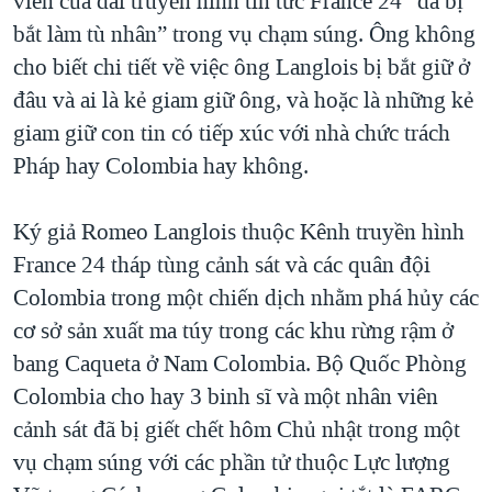
viên của đài truyền hình tin tức France 24 “đã bị
QUAN HỆ VIỆT MỸ
bắt làm tù nhân” trong vụ chạm súng. Ông không
cho biết chi tiết về việc ông Langlois bị bắt giữ ở
đâu và ai là kẻ giam giữ ông, và hoặc là những kẻ
giam giữ con tin có tiếp xúc với nhà chức trách
Pháp hay Colombia hay không.
Ký giả Romeo Langlois thuộc Kênh truyền hình
France 24 tháp tùng cảnh sát và các quân đội
Colombia trong một chiến dịch nhằm phá hủy các
cơ sở sản xuất ma túy trong các khu rừng rậm ở
bang Caqueta ở Nam Colombia. Bộ Quốc Phòng
Colombia cho hay 3 binh sĩ và một nhân viên
cảnh sát đã bị giết chết hôm Chủ nhật trong một
vụ chạm súng với các phần tử thuộc Lực lượng