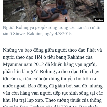
TẠI
VIDEO
"Tìm"
NGƯỜI VIỆT HẢI NGOẠI
HÀNH TRÌNH BẦU CỬ 2024
NGHE
ĐỜI SỐNG
MỘT NĂM CHIẾN TRANH TẠI DẢI GAZA
KINH TẾ
MẠNG XÃ HỘI
Người Rohingya people sống trong các trại tản cư tồi
GIẢI MÃ VÀNH ĐAI & CON ĐƯỜNG
KHOA HỌC
tàn ở Sittwe, Rakhine, ngày 4/8/2015.
NGÀY TỊ NẠN THẾ GIỚI
SỨC KHOẺ
TRỊNH VĨNH BÌNH - NGƯỜI HẠ 'BÊN THẮNG CUỘC'
Ngôn ngữ khác
VĂN HOÁ
Những vụ bạo động giữa người theo đạo Phật và
GROUND ZERO – XƯA VÀ NAY
người theo đạo Hồi ở tiểu bang Rakhine của
THỂ THAO
CHI PHÍ CHIẾN TRANH AFGHANISTAN
Myanmar năm 2012 đã khiến hàng vạn người,
GIÁO DỤC
CÁC GIÁ TRỊ CỘNG HÒA Ở VIỆT NAM
phần lớn là người Rohingya theo đạo Hồi, chạy
tới các trại tản cư hoặc dùng thuyền bỏ trốn ra
THƯỢNG ĐỈNH TRUMP-KIM TẠI VIỆT NAM
nước ngoài. Bạo động đã giảm bớt sau đó, nhưng
TRỊNH VĨNH BÌNH VS. CHÍNH PHỦ VIỆT NAM
vẫn còn hàng vạn người tiếp tục sinh sống tại các
NGƯ DÂN VIỆT VÀ LÀN SÓNG TRỘM HẢI SÂM
khu lều trại lụp xụp. Theo tường thuật của thông
BÊN KIA QUỐC LỘ: TIẾNG VỌNG TỪ NÔNG THÔN MỸ