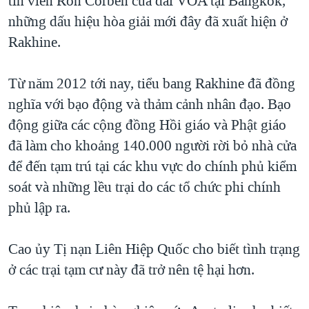
tín viên Ron Corben của đài VOA tại Bangkok,
QUAN HỆ VIỆT MỸ
những dấu hiệu hòa giải mới đây đã xuất hiện ở
Rakhine.
Từ năm 2012 tới nay, tiểu bang Rakhine đã đồng
nghĩa với bạo động và thảm cảnh nhân đạo. Bạo
động giữa các cộng đồng Hồi giáo và Phật giáo
đã làm cho khoảng 140.000 người rời bỏ nhà cửa
để đến tạm trú tại các khu vực do chính phủ kiểm
soát và những lều trại do các tổ chức phi chính
phủ lập ra.
Cao ủy Tị nạn Liên Hiệp Quốc cho biết tình trạng
ở các trại tạm cư này đã trở nên tệ hại hơn.