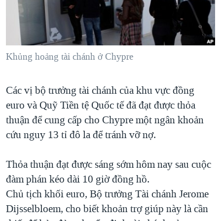
TẠI
VIDEO
"Tìm"
NGƯỜI VIỆT HẢI NGOẠI
HÀNH TRÌNH BẦU CỬ 2024
NGHE
ĐỜI SỐNG
MỘT NĂM CHIẾN TRANH TẠI DẢI GAZA
KINH TẾ
MẠNG XÃ HỘI
Khủng hoảng tài chánh ở Chypre
GIẢI MÃ VÀNH ĐAI & CON ĐƯỜNG
KHOA HỌC
NGÀY TỊ NẠN THẾ GIỚI
SỨC KHOẺ
Các vị bộ trưởng tài chánh của khu vực đồng
TRỊNH VĨNH BÌNH - NGƯỜI HẠ 'BÊN THẮNG CUỘC'
Ngôn ngữ khác
VĂN HOÁ
euro và Quỹ Tiền tệ Quốc tế đã đạt được thỏa
GROUND ZERO – XƯA VÀ NAY
THỂ THAO
thuận để cung cấp cho Chypre một ngân khoản
CHI PHÍ CHIẾN TRANH AFGHANISTAN
cứu nguy 13 tỉ đô la để tránh vỡ nợ.
GIÁO DỤC
CÁC GIÁ TRỊ CỘNG HÒA Ở VIỆT NAM
Thỏa thuận đạt được sáng sớm hôm nay sau cuộc
THƯỢNG ĐỈNH TRUMP-KIM TẠI VIỆT NAM
đàm phán kéo dài 10 giờ đồng hồ.
TRỊNH VĨNH BÌNH VS. CHÍNH PHỦ VIỆT NAM
Chủ tịch khối euro, Bộ trưởng Tài chánh Jerome
NGƯ DÂN VIỆT VÀ LÀN SÓNG TRỘM HẢI SÂM
Dijsselbloem, cho biết khoản trợ giúp này là cần
BÊN KIA QUỐC LỘ: TIẾNG VỌNG TỪ NÔNG THÔN MỸ