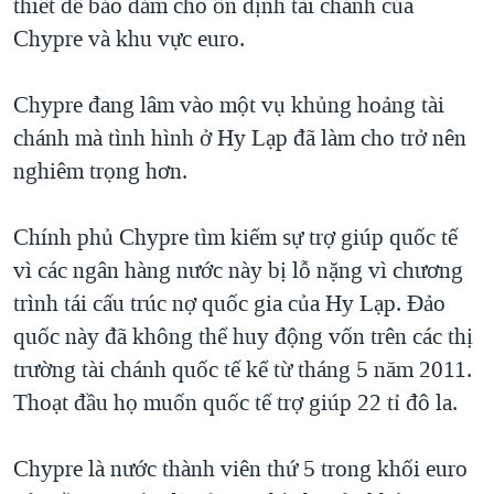
thiết để bảo đảm cho ổn định tài chánh của
QUAN HỆ VIỆT MỸ
Chypre và khu vực euro.
Chypre đang lâm vào một vụ khủng hoảng tài
chánh mà tình hình ở Hy Lạp đã làm cho trở nên
nghiêm trọng hơn.
Chính phủ Chypre tìm kiếm sự trợ giúp quốc tế
vì các ngân hàng nước này bị lỗ nặng vì chương
trình tái cấu trúc nợ quốc gia của Hy Lạp. Đảo
quốc này đã không thể huy động vốn trên các thị
trường tài chánh quốc tế kể từ tháng 5 năm 2011.
Thoạt đầu họ muốn quốc tế trợ giúp 22 tỉ đô la.
Chypre là nước thành viên thứ 5 trong khối euro