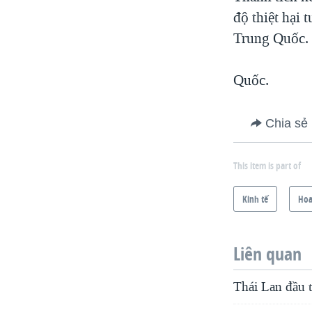
độ thiệt hại 
VIỆT NAM
Trung Quốc.
NGƯ DÂN VIỆT VÀ LÀN SÓNG
TRỘM HẢI SÂM
Quốc.
BÊN KIA QUỐC LỘ: TIẾNG VỌNG
TỪ NÔNG THÔN MỸ
QUAN HỆ VIỆT MỸ
Chia sẻ
This item is part of
Kinh tế
Hoa
Liên quan
Thái Lan đầu t