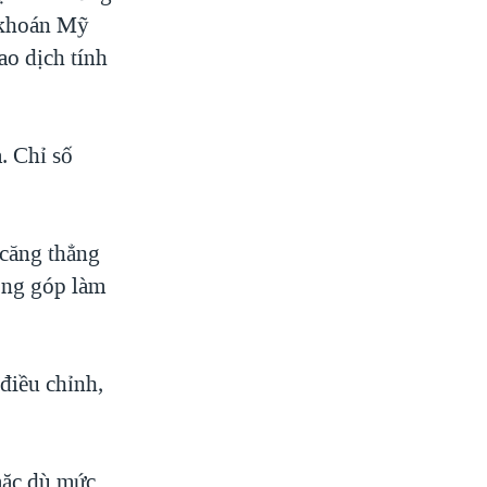
g khoán Mỹ
ao dịch tính
. Chỉ số
 căng thẳng
óng góp làm
 điều chỉnh,
mặc dù mức