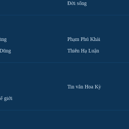
Ðời sống
ùng
Phạm Phú Khải
 Dũng
Thiên Hạ Luận
Tin vắn Hoa Kỳ
ế giới