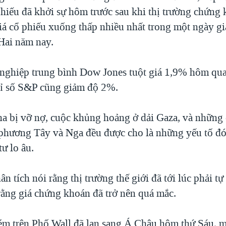
phiếu đã khởi sự hôm trước sau khi thị trường chứn
iá cổ phiếu xuống thấp nhiều nhất trong một ngày gi
 Hai năm nay.
nghiệp trung bình Dow Jones tuột giá 1,9% hôm qua
ỉ số S&P cũng giảm độ 2%.
na bị vỡ nợ, cuộc khủng hoảng ở dải Gaza, và những
 phương Tây và Nga đều được cho là những yếu tố đ
tư lo âu.
n tích nói rằng thị trường thế giới đã tới lúc phải tự
rằng giá chứng khoán đã trở nên quá mắc.
ém trên Phố Wall đã lan sang Á Châu hôm thứ Sáu, 