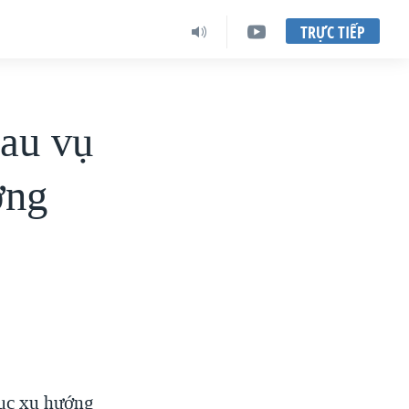
TRỰC TIẾP
au vụ
ờng
tục xu hướng