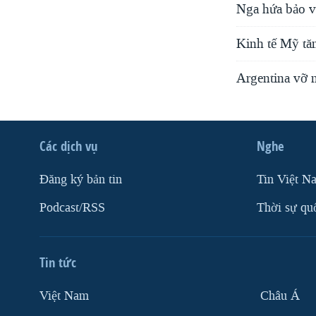
Nga hứa bảo v
Kinh tế Mỹ tă
Argentina vỡ 
Các dịch vụ
Nghe
Ðăng ký bản tin
Tin Việt N
Podcast/RSS
Thời sự qu
Tin tức
Việt Nam
Châu Á