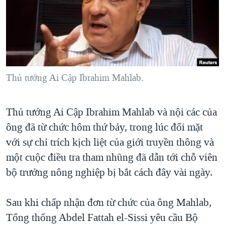
TẠI
VIDEO
"Tìm"
NGƯỜI VIỆT HẢI NGOẠI
HÀNH TRÌNH BẦU CỬ 2024
NGHE
ĐỜI SỐNG
MỘT NĂM CHIẾN TRANH TẠI DẢI GAZA
KINH TẾ
MẠNG XÃ HỘI
GIẢI MÃ VÀNH ĐAI & CON ĐƯỜNG
KHOA HỌC
NGÀY TỊ NẠN THẾ GIỚI
Thủ tướng Ai Cập Ibrahim Mahlab.
SỨC KHOẺ
TRỊNH VĨNH BÌNH - NGƯỜI HẠ 'BÊN THẮNG CUỘC'
Ngôn ngữ khác
VĂN HOÁ
Thủ tướng Ai Cập Ibrahim Mahlab và nội các của
GROUND ZERO – XƯA VÀ NAY
THỂ THAO
ông đã từ chức hôm thứ bảy, trong lúc đối mặt
CHI PHÍ CHIẾN TRANH AFGHANISTAN
GIÁO DỤC
với sự chỉ trích kịch liệt của giới truyền thông và
CÁC GIÁ TRỊ CỘNG HÒA Ở VIỆT NAM
một cuộc điều tra tham nhũng đã dẫn tới chỗ viên
THƯỢNG ĐỈNH TRUMP-KIM TẠI VIỆT NAM
bộ trưởng nông nghiệp bị bắt cách đây vài ngày.
TRỊNH VĨNH BÌNH VS. CHÍNH PHỦ VIỆT NAM
Sau khi chấp nhận đơn từ chức của ông Mahlab,
NGƯ DÂN VIỆT VÀ LÀN SÓNG TRỘM HẢI SÂM
Tổng thống Abdel Fattah el-Sissi yêu cầu Bộ
BÊN KIA QUỐC LỘ: TIẾNG VỌNG TỪ NÔNG THÔN MỸ