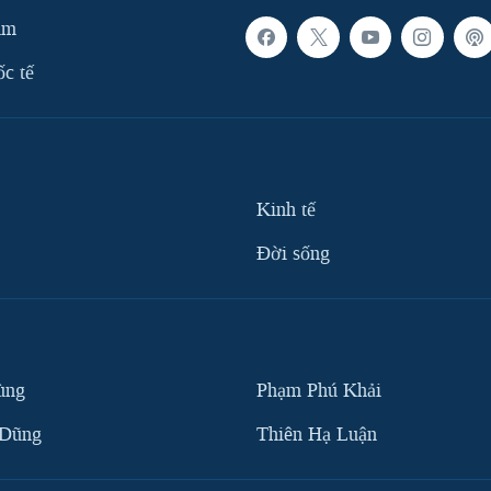
am
ốc tế
Kinh tế
Ðời sống
ùng
Phạm Phú Khải
 Dũng
Thiên Hạ Luận