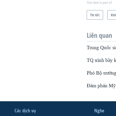
This item is part of
Tin tức
Kin
Liên quan
Trung Quốc siế
TQ trình bầy 
Phó Bộ trưởng
Ðàm phán Mỹ-
Các dịch vụ
Nghe