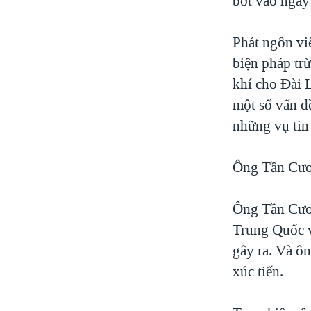
bớt vào ngày
Phát ngôn vi
biện pháp tr
khí cho Đài 
một số vấn đ
những vụ tin
Ông Tần Cươn
Ông Tần Cươn
Trung Quốc và
gây ra. Và ôn
xúc tiến.