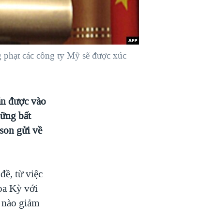
 phạt các công ty Mỹ sẽ được xúc
ắn được vào
hững bất
son gửi về
đề, từ việc
oa Kỳ với
u nào giảm