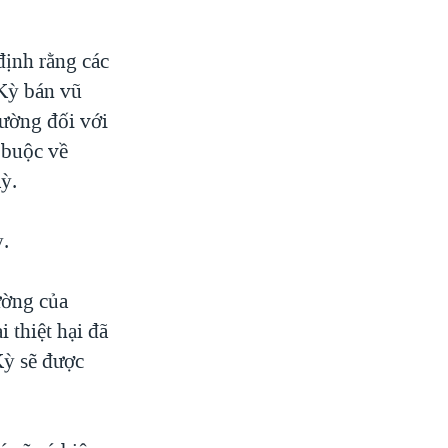
ịnh rằng các
 Kỳ bán vũ
rường đối với
 buộc về
ỳ.
.
ường của
 thiệt hại đã
Kỳ sẽ được