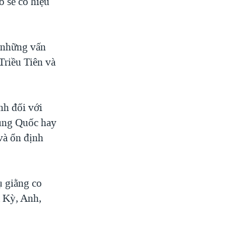
ó sẽ có hiệu
 những vấn
Triều Tiên và
nh đối với
rung Quốc hay
và ổn định
ụ giằng co
a Kỳ, Anh,