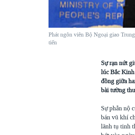
VIỆT NAM
NGƯ DÂN VIỆT VÀ LÀN SÓNG
TRỘM HẢI SÂM
Phát ngôn viên Bộ Ngoại giao Trung
BÊN KIA QUỐC LỘ: TIẾNG VỌNG
TỪ NÔNG THÔN MỸ
tiến
QUAN HỆ VIỆT MỸ
Sự rạn nứt g
lúc Bắc Kinh 
đồng giữa ha
bài tường thu
Sự phẫn nộ c
bán vũ khí c
lãnh tụ tinh