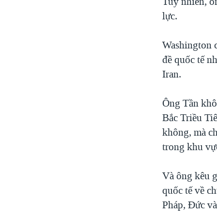
Tuy nhiên, ôn
lực.
Washington c
đề quốc tế n
Iran.
Ông Tần khôn
Bắc Triều Ti
không, mà ch
trong khu vự
Và ông kêu g
quốc tế về c
Pháp, Đức và