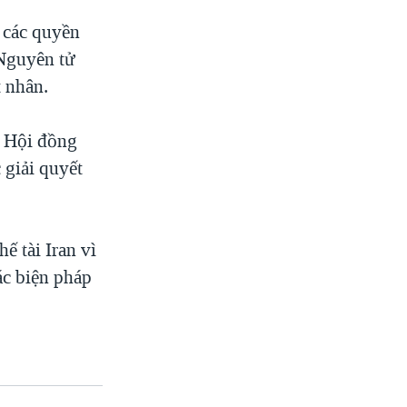
 các quyền
 Nguyên tử
t nhân.
g Hội đồng
 giải quyết
ế tài Iran vì
ác biện pháp