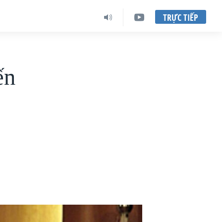
TRỰC TIẾP
ến