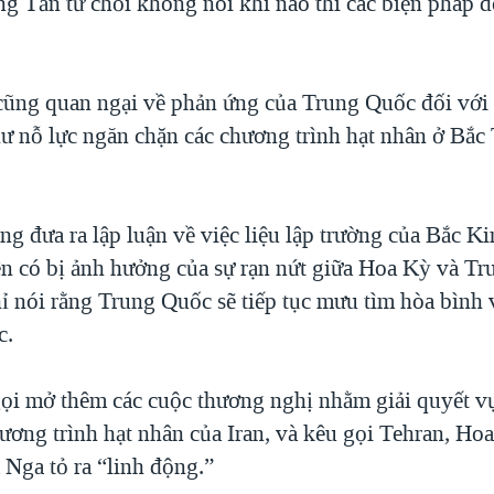
g Tần từ chối không nói khi nào thì các biện pháp đ
ũng quan ngại về phản ứng của Trung Quốc đối với
hư nỗ lực ngăn chặn các chương trình hạt nhân ở Bắc 
g đưa ra lập luận về việc liệu lập trường của Bắc Ki
ên có bị ảnh hưởng của sự rạn nứt giữa Hoa Kỳ và T
ỉ nói rằng Trung Quốc sẽ tiếp tục mưu tìm hòa bình 
c.
ọi mở thêm các cuộc thương nghị nhằm giải quyết v
hương trình hạt nhân của Iran, và kêu gọi Tehran, Ho
 Nga tỏ ra “linh động.”