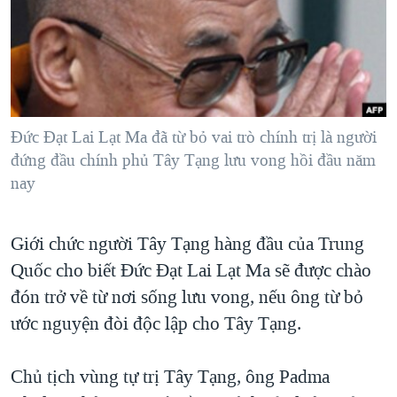
TẠI
VIDEO
"Tìm"
NGƯỜI VIỆT HẢI NGOẠI
HÀNH TRÌNH BẦU CỬ 2024
NGHE
ĐỜI SỐNG
MỘT NĂM CHIẾN TRANH TẠI DẢI GAZA
KINH TẾ
MẠNG XÃ HỘI
GIẢI MÃ VÀNH ĐAI & CON ĐƯỜNG
KHOA HỌC
NGÀY TỊ NẠN THẾ GIỚI
Đức Đạt Lai Lạt Ma đã từ bỏ vai trò chính trị là người
SỨC KHOẺ
đứng đầu chính phủ Tây Tạng lưu vong hồi đầu năm
TRỊNH VĨNH BÌNH - NGƯỜI HẠ 'BÊN THẮNG CUỘC'
Ngôn ngữ khác
VĂN HOÁ
nay
GROUND ZERO – XƯA VÀ NAY
THỂ THAO
CHI PHÍ CHIẾN TRANH AFGHANISTAN
Giới chức người Tây Tạng hàng đầu của Trung
GIÁO DỤC
CÁC GIÁ TRỊ CỘNG HÒA Ở VIỆT NAM
Quốc cho biết Đức Đạt Lai Lạt Ma sẽ được chào
THƯỢNG ĐỈNH TRUMP-KIM TẠI VIỆT NAM
đón trở về từ nơi sống lưu vong, nếu ông từ bỏ
ước nguyện đòi độc lập cho Tây Tạng.
TRỊNH VĨNH BÌNH VS. CHÍNH PHỦ VIỆT NAM
NGƯ DÂN VIỆT VÀ LÀN SÓNG TRỘM HẢI SÂM
Chủ tịch vùng tự trị Tây Tạng, ông Padma
BÊN KIA QUỐC LỘ: TIẾNG VỌNG TỪ NÔNG THÔN MỸ