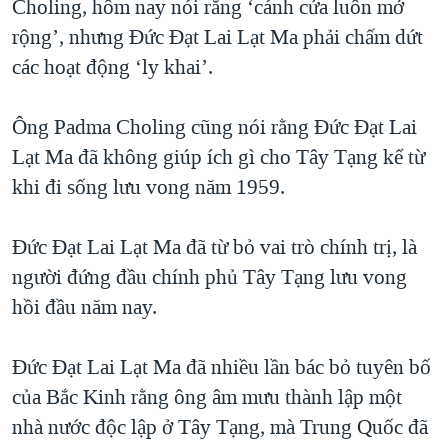
Choling, hôm nay nói rằng ‘cánh cửa luôn mở
QUAN HỆ VIỆT MỸ
rộng’, nhưng Đức Đạt Lai Lạt Ma phải chấm dứt
các hoạt động ‘ly khai’.
Ông Padma Choling cũng nói rằng Đức Đạt Lai
Lạt Ma đã không giúp ích gì cho Tây Tạng kể từ
khi đi sống lưu vong năm 1959.
Đức Đạt Lai Lạt Ma đã từ bỏ vai trò chính trị, là
người đứng đầu chính phủ Tây Tạng lưu vong
hồi đầu năm nay.
Ðức Ðạt Lai Lạt Ma đã nhiều lần bác bỏ tuyên bố
của Bắc Kinh rằng ông âm mưu thành lập một
nhà nước độc lập ở Tây Tạng, mà Trung Quốc đã