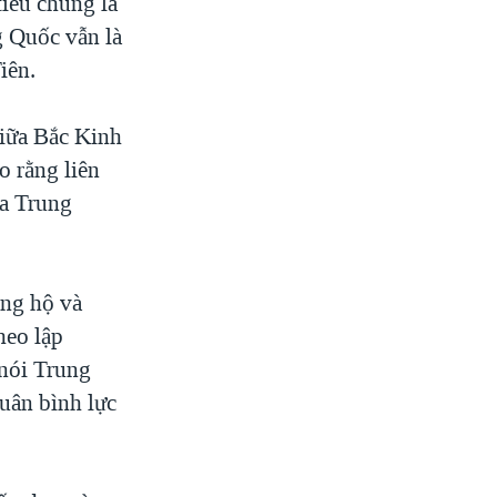
tiêu chung là
g Quốc vẫn là
iên.
giữa Bắc Kinh
o rằng liên
ủa Trung
ng hộ và
heo lập
 nói Trung
quân bình lực