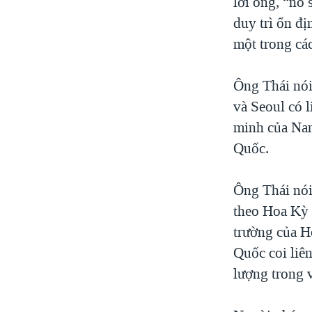
lời ông, “nó 
duy trì ổn đị
một trong các
Ông Thái nói 
và Seoul có 
minh của Nam
Quốc.
Ông Thái nói
theo Hoa Kỳ 
trường của H
Quốc coi liên
lượng trong 