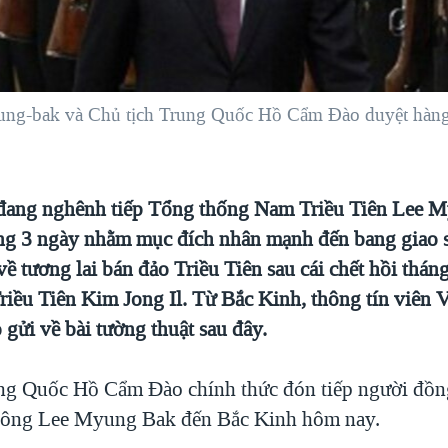
ng-bak và Chủ tịch Trung Quốc Hồ Cẩm Ðào duyệt hàng
đang nghênh tiếp Tổng thống Nam Triều Tiên Lee 
ng 3 ngày nhằm mục đích nhân mạnh đến bang giao
về tương lai bán đảo Triều Tiên sau cái chết hồi thán
Triều Tiên Kim Jong Il. Từ Bắc Kinh, thông tín viên
gửi về bài tường thuật sau đây.
ung Quốc Hồ Cẩm Đào chính thức đón tiếp người đồ
à ông Lee Myung Bak đến Bắc Kinh hôm nay.