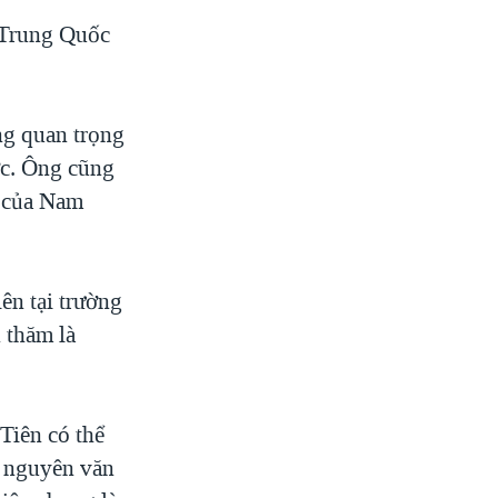
 Trung Quốc
ng quan trọng
ợc. Ông cũng
u của Nam
ên tại trường
 thăm là
Tiên có thể
o nguyên văn