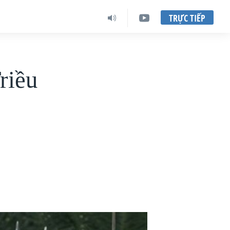
TRỰC TIẾP
riều