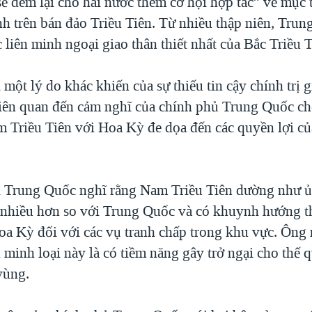
sẽ đem lại cho hai nước thêm cơ hội hợp tác” về mục 
nh trên bán đảo Triều Tiên. Từ nhiều thập niên, Trun
 liên minh ngoại giao thân thiết nhất của Bắc Triều T
một lý do khác khiến của sự thiếu tin cậy chính trị 
liên quan đến cảm nghĩ của chính phủ Trung Quốc ch
 Triều Tiên với Hoa Kỳ đe dọa đến các quyền lợi c
 Trung Quốc nghĩ rằng Nam Triều Tiên dường như ủ
nhiều hơn so với Trung Quốc và có khuynh hướng t
oa Kỳ đối với các vụ tranh chấp trong khu vực. Ông
 minh loại này là có tiềm năng gây trở ngại cho thế 
vùng.