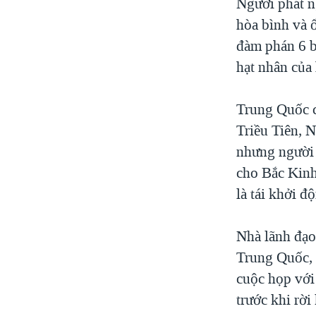
Người phát n
hòa bình và ổ
đàm phán 6 b
hạt nhân của
Trung Quốc c
Triều Tiên, 
nhưng người 
cho Bắc Kinh
là tái khởi 
Nhà lãnh đạo
Trung Quốc,
cuộc họp với
trước khi rờ