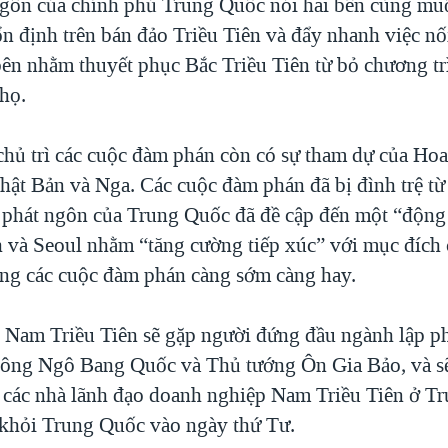
gôn của chính phủ Trung Quốc nói hai bên cùng muố
n định trên bán đảo Triều Tiên và đẩy nhanh việc nối
ên nhằm thuyết phục Bắc Triều Tiên từ bỏ chương tr
 họ.
hủ trì các cuộc đàm phán còn có sự tham dự của Ho
Nhật Bản và Nga. Các cuộc đàm phán đã bị đình trệ t
phát ngôn của Trung Quốc đã đề cập đến một “động
 và Seoul nhằm “tăng cường tiếp xúc” với mục đích
động các cuộc đàm phán càng sớm càng hay.
 Nam Triều Tiên sẽ gặp người đứng đầu ngành lập p
 ông Ngô Bang Quốc và Thủ tướng Ôn Gia Bảo, và s
 các nhà lãnh đạo doanh nghiệp Nam Triều Tiên ở T
i khỏi Trung Quốc vào ngày thứ Tư.