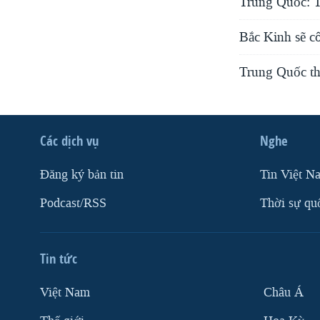
Trung Quốc: T
Bắc Kinh sẽ cô
Trung Quốc th
Các dịch vụ
Nghe
Ðăng ký bản tin
Tin Việt N
Podcast/RSS
Thời sự qu
Tin tức
Việt Nam
Châu Á