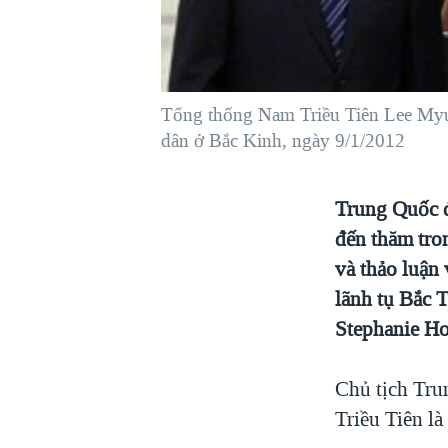
VIỆT NAM
NGƯ DÂN VIỆT VÀ LÀN SÓNG
TRỘM HẢI SÂM
Tổng thống Nam Triều Tiên Lee Myu
BÊN KIA QUỐC LỘ: TIẾNG VỌNG
TỪ NÔNG THÔN MỸ
dân ở Bắc Kinh, ngày 9/1/2012
QUAN HỆ VIỆT MỸ
Trung Quốc 
đến thăm tro
và thảo luận 
lãnh tụ Bắc 
Stephanie Ho 
Chủ tịch Tr
Triều Tiên l