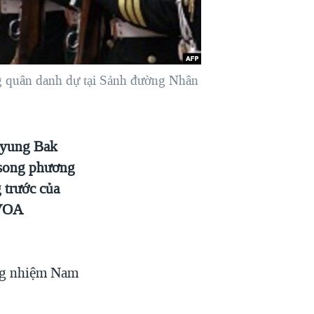
 quân danh dự tại Sảnh đường Nhân
Myung Bak
 song phương
g trước của
 VOA
ng nhiệm Nam