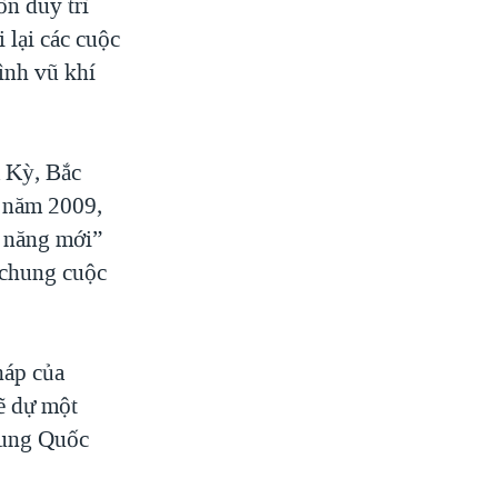
n duy trì
 lại các cuộc
ình vũ khí
a Kỳ, Bắc
ừ năm 2009,
 năng mới”
 chung cuộc
háp của
ẽ dự một
rung Quốc