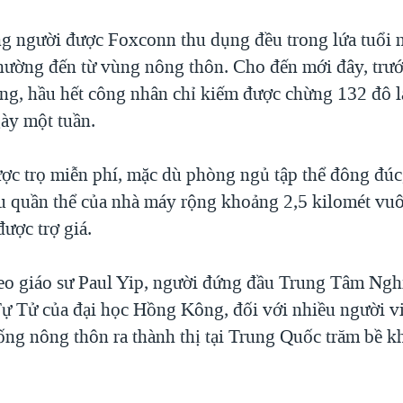
g người được Foxconn thu dụng đều trong lứa tuổi 
hường đến từ vùng nông thôn. Cho đến mới đây, trướ
ơng, hầu hết công nhân chỉ kiếm được chừng 132 đô l
gày một tuần.
ợc trọ miễn phí, mặc dù phòng ngủ tập thể đông đúc,
u quần thể của nhà máy rộng khoảng 2,5 kilomét vu
ược trợ giá.
eo giáo sư Paul Yip, người đứng đầu Trung Tâm Ngh
 Tử của đại học Hồng Kông, đối với nhiều người v
sống nông thôn ra thành thị tại Trung Quốc trăm bề 