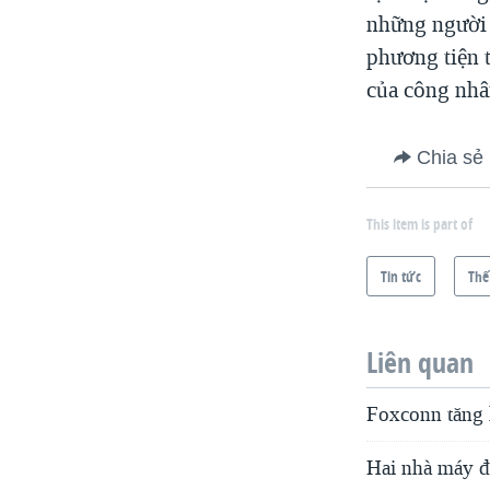
những người 
phương tiện 
của công nhâ
Chia sẻ
This item is part of
Tin tức
Thế
Liên quan
Foxconn tăng 
Hai nhà máy đ