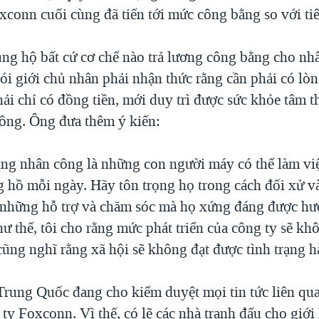
xconn cuối cùng đã tiến tới mức công bằng so với ti
ủng hộ bất cứ cơ chế nào trả lương công bằng cho nh
i giới chủ nhân phải nhận thức rằng cần phải có lòn
ải chỉ có đồng tiền, mới duy trì được sức khỏe tâm t
ông. Ông đưa thêm ý kiến:
ng nhân công là những con người máy có thể làm việc
g hồ mỗi ngày. Hãy tôn trọng họ trong cách đối xử v
ả những hỗ trợ và chăm sóc mà họ xứng đáng được h
 thế, tôi cho rằng mức phát triển của công ty sẽ kh
cũng nghĩ rằng xã hội sẽ không đạt được tình trạng h
 Trung Quốc đang cho kiểm duyệt mọi tin tức liên qu
g ty Foxconn. Vì thế, có lẽ các nhà tranh đấu cho giới