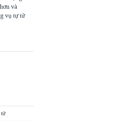
 hơn và
g vụ tự tử
 tử