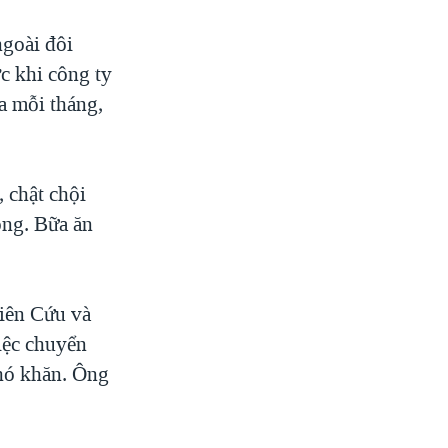
ngoài đôi
c khi công ty
a mỗi tháng,
 chật chội
ông. Bữa ăn
iên Cứu và
iệc chuyển
khó khăn. Ông