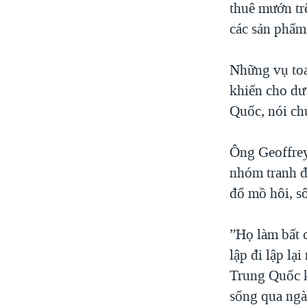
thuê mướn tr
VIỆT NAM
các sản phẩm
NGƯ DÂN VIỆT VÀ LÀN SÓNG
TRỘM HẢI SÂM
Những vụ toan
BÊN KIA QUỐC LỘ: TIẾNG VỌNG
khiến cho dư 
TỪ NÔNG THÔN MỸ
Quốc, nói ch
QUAN HỆ VIỆT MỸ
Ông Geoffrey
nhóm tranh đ
đổ mồ hôi, s
”Họ làm bất 
lập đi lập lạ
Trung Quốc k
sống qua ngà