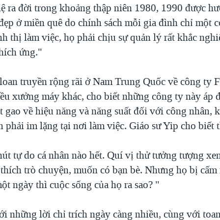
ệ ra đời trong khoảng thập niên 1980, 1990 được h
 đẹp ở miền quê do chính sách mỗi gia đình chỉ một 
nh thị làm việc, họ phải chịu sự quản lý rất khắc nghi
thích ứng."
 loan truyền rộng rãi ở Nam Trung Quốc về công ty 
ều xưởng máy khác, cho biết những công ty này áp 
t gao về hiệu năng và năng suất đối với công nhân, 
 phải im lặng tại nơi làm việc. Giáo sư Yip cho biết 
út tự do cá nhân nào hết. Quí vị thử tưởng tượng xe
ọ thích trò chuyện, muốn có bạn bè. Nhưng họ bị cấm
ột ngày thì cuộc sống của họ ra sao? "
i những lời chỉ trích ngày càng nhiều, cùng với toan