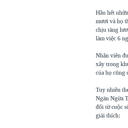
Hầu hết nhữn
mươi và họ t
chịu tăng lư
làm việc 6 n
Nhân viên đư
xây trong kh
của họ cũng đ
Tuy nhiên th
Ngăn Ngừa Tự
đổi từ cuộc 
giải thích: