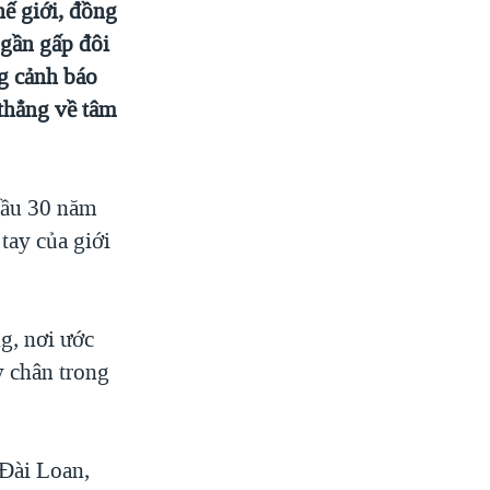
hế giới, đồng
 gần gấp đôi
g cảnh báo
thẳng về tâm
 đầu 30 năm
tay của giới
g, nơi ước
y chân trong
 Đài Loan,