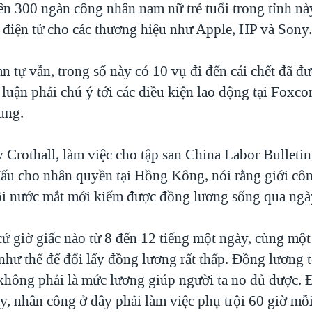
ên 300 ngàn công nhân nam nữ trẻ tuổi trong tỉnh này
 điện tử cho các thương hiệu như Apple, HP và Sony
 tự vẫn, trong số này có 10 vụ đi đến cái chết đã đ
luận phải chú ý tới các điều kiện lao động tại Foxc
ung.
 Crothall, làm việc cho tập san China Labor Bulleti
ấu cho nhân quyền tại Hồng Kông, nói rằng giới cô
ôi nước mắt mới kiếm được đồng lương sống qua ngà
cứ giờ giấc nào từ 8 đến 12 tiếng một ngày, cùng một
i như thế để đổi lấy đồng lương rất thấp. Đồng lương tố
hông phải là mức lương giúp người ta no đủ được. Đ
y, nhân công ở đây phải làm việc phụ trội 60 giờ mỗi