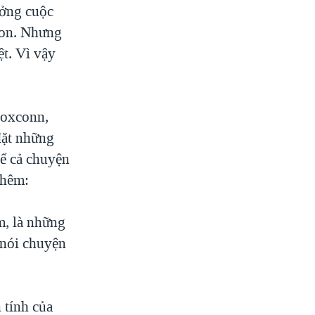
ưởng cuộc
con. Nhưng
ệt. Vì vậy
Foxconn,
đặt những
kể cả chuyện
thêm:
m, là những
 nói chuyện
 tính của