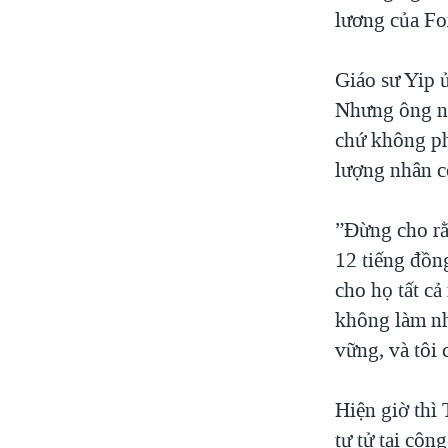
lương của Fo
Giáo sư Yip 
Nhưng ông nó
chứ không ph
lượng nhân c
”Đừng cho rằ
12 tiếng đồn
cho họ tất c
không làm như
vững, và tôi 
Hiện giờ thì
tự tử tại côn