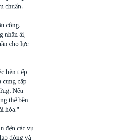
êu chuẩn.
ân công.
g nhân ái,
hần cho lực
 liên tiếp
à cung cấp
ưởng. Nếu
ông thể bền
ài hòa."
an đến các vụ
 lao động và