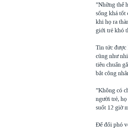
”Những thế h
sống khá tốt
khi họ ra thà
giới trẻ khó 
Tin tức được
cũng như nhi
tiêu chuẩn gắ
bắt công nhân
”Không có ch
người trẻ, h
suốt 12 giờ m
Để đối phó vớ