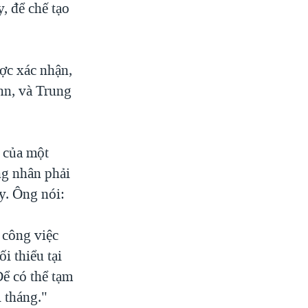
, để chế tạo
.
ược xác nhận,
onn, và Trung
n của một
ng nhân phải
y. Ông nói:
 công việc
i thiểu tại
ể có thể tạm
 tháng."