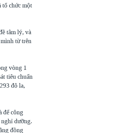
ã tổ chức một
đề tâm lý, và
 mình từ trên
rong vòng 1
át tiêu chuẩn
293 đô la,
à để công
ờ nghỉ dưỡng.
rằng đồng