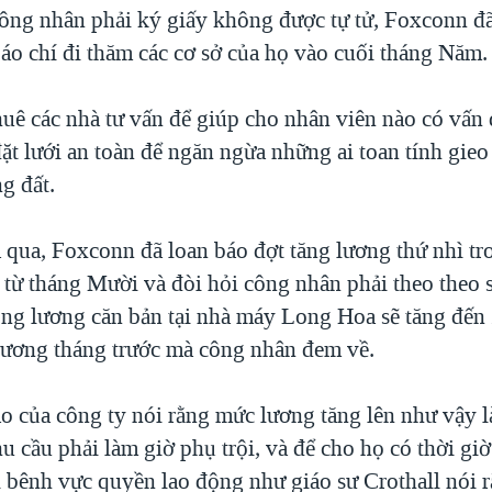
công nhân phải ký giấy không được tự tử, Foxconn đ
áo chí đi thăm các cơ sở của họ vào cuối tháng Năm.
uê các nhà tư vấn để giúp cho nhân viên nào có vấn 
đặt lưới an toàn để ngăn ngừa những ai toan tính gieo
g đất.
 qua, Foxconn đã loan báo đợt tăng lương thứ nhì t
 từ tháng Mười và đòi hỏi công nhân phải theo theo s
ồng lương căn bản tại nhà máy Long Hoa sẽ tăng đến 
lương tháng trước mà công nhân đem về.
o của công ty nói rằng mức lương tăng lên như vậy l
u cầu phải làm giờ phụ trội, và để cho họ có thời gi
bênh vực quyền lao động như giáo sư Crothall nói 