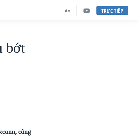
TRỰC TIẾP
u bớt
oxconn, công