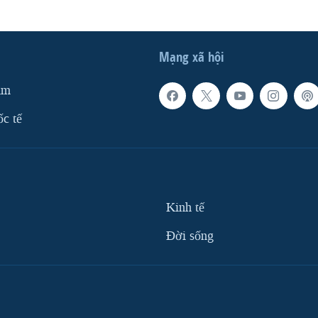
Mạng xã hội
am
ốc tế
Kinh tế
Ðời sống