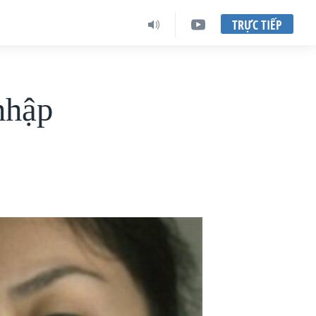
TRỰC TIẾP
nhập