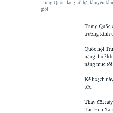
Trung Quốc đang nỗ lực khuyến khích
VIỆT NAM
giới
NGƯ DÂN VIỆT VÀ LÀN SÓNG
TRỘM HẢI SÂM
Trung Quốc 
BÊN KIA QUỐC LỘ: TIẾNG VỌNG
trưởng kinh t
TỪ NÔNG THÔN MỸ
QUAN HỆ VIỆT MỸ
Quốc hội Tru
nặng thuế kh
nâng mức tối 
Kế hoạch này
tức.
Thay đổi này
Tân Hoa Xã n