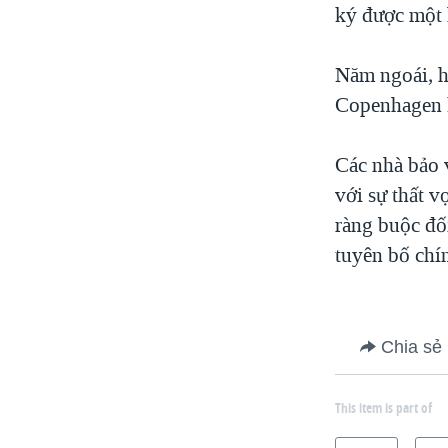
ký được một 
Năm ngoái, h
Copenhagen k
Các nhà bảo 
với sự thất 
ràng buộc đối
tuyên bố chí
Chia sẻ
This item is part of