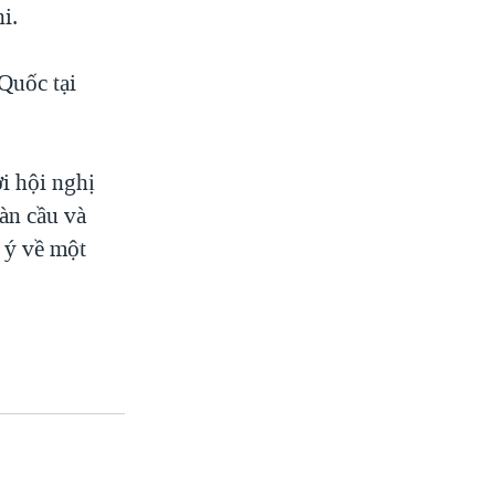
i.
Quốc tại
i hội nghị
àn cầu và
g ý về một