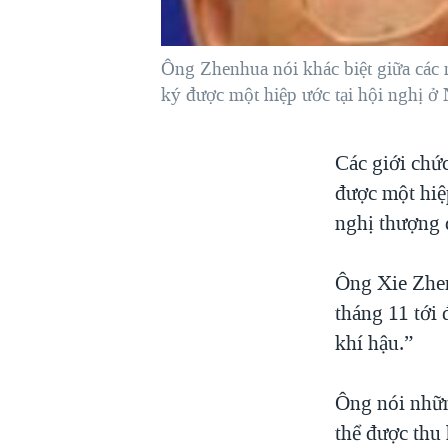
VIỆT NAM
NGƯ DÂN VIỆT VÀ LÀN SÓNG
Ông Zhenhua nói khác biệt giữa các n
TRỘM HẢI SÂM
ký được một hiệp ước tại hội nghị 
BÊN KIA QUỐC LỘ: TIẾNG VỌNG
TỪ NÔNG THÔN MỸ
Các giới chứ
QUAN HỆ VIỆT MỸ
được một hiệ
nghị thượng 
Ông Xie Zhen
tháng 11 tới 
khí hậu.”
Ông nói nhữn
thể được thu 