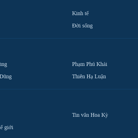
Kinh tế
Ðời sống
ùng
Phạm Phú Khải
 Dũng
Thiên Hạ Luận
Tin vắn Hoa Kỳ
ế giới