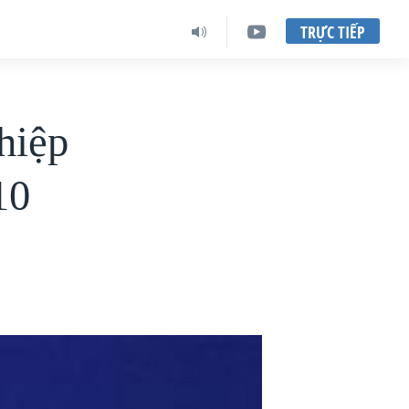
TRỰC TIẾP
hiệp
10