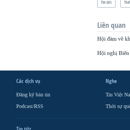
Tin tức
Thế
Liên quan
Hội đàm về kh
Hội nghị Biến
Các dịch vụ
Nghe
Ðăng ký bản tin
Tin Việt N
Podcast/RSS
Thời sự qu
Tin tức