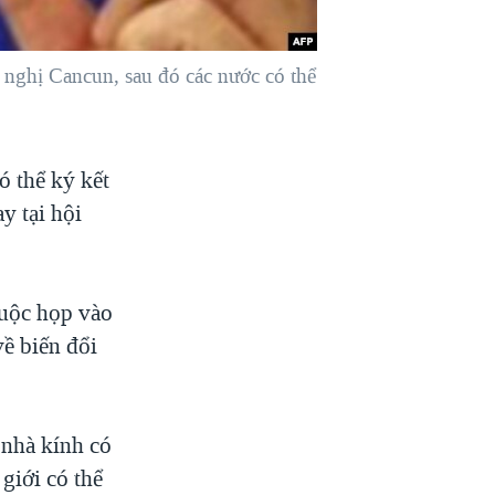
i nghị Cancun, sau đó các nước có thể
ó thể ký kết
y tại hội
uộc họp vào
về biến đổi
 nhà kính có
 giới có thể