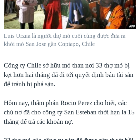
TẠI
VIDEO
"Tìm"
NGƯỜI VIỆT HẢI NGOẠI
HÀNH TRÌNH BẦU CỬ 2024
NGHE
ĐỜI SỐNG
MỘT NĂM CHIẾN TRANH TẠI DẢI GAZA
KINH TẾ
MẠNG XÃ HỘI
Luis Urzua là người thợ mỏ cuối cùng được đưa ra
GIẢI MÃ VÀNH ĐAI & CON ĐƯỜNG
KHOA HỌC
khỏi mỏ San Jose gần Copiapo, Chile
NGÀY TỊ NẠN THẾ GIỚI
SỨC KHOẺ
TRỊNH VĨNH BÌNH - NGƯỜI HẠ 'BÊN THẮNG CUỘC'
Ngôn ngữ khác
VĂN HOÁ
Công ty Chile sở hữu mỏ than nơi 33 thợ mỏ bị
GROUND ZERO – XƯA VÀ NAY
kẹt hơn hai tháng đã đi tới quyết định bán tài sản
THỂ THAO
CHI PHÍ CHIẾN TRANH AFGHANISTAN
để tránh bị phá sản.
GIÁO DỤC
CÁC GIÁ TRỊ CỘNG HÒA Ở VIỆT NAM
Hôm nay, thẩm phán Rocio Perez cho biết, các
THƯỢNG ĐỈNH TRUMP-KIM TẠI VIỆT NAM
chủ nợ đã cho công ty San Esteban thời hạn là 15
TRỊNH VĨNH BÌNH VS. CHÍNH PHỦ VIỆT NAM
tháng để trả các khoản nợ.
NGƯ DÂN VIỆT VÀ LÀN SÓNG TRỘM HẢI SÂM
BÊN KIA QUỐC LỘ: TIẾNG VỌNG TỪ NÔNG THÔN MỸ