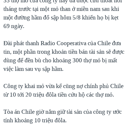
33 thợ mỏ của công ty này đã được cứu thoát hồi
QUAN HỆ VIỆT MỸ
tháng trước tại một mỏ than ở miền nam sau khi
một đường hầm đổ sập hôm 5/8 khiến họ bị kẹt
69 ngày.
Đài phát thanh Radio Cooperativa của Chile đưa
tin, một phần trong khoản tiền bán tài sản sẽ được
dùng để đền bù cho khoảng 300 thợ mỏ bị mất
việc làm sau vụ sập hầm.
Công ty khai mỏ vừa kể cũng nợ chính phủ Chile
từ 10 tới 20 triệu đôla tiền cứu hộ các thợ mỏ.
Tòa án Chile giờ nắm giữ tài sản của công ty ước
tính khoảng 10 triệu đôla.