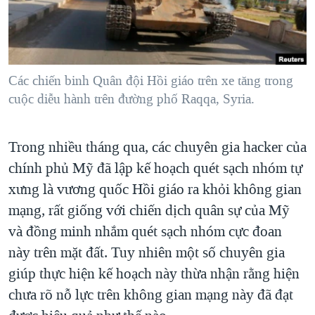
TẠI
VIDEO
"Tìm"
NGƯỜI VIỆT HẢI NGOẠI
HÀNH TRÌNH BẦU CỬ 2024
NGHE
ĐỜI SỐNG
MỘT NĂM CHIẾN TRANH TẠI DẢI GAZA
KINH TẾ
MẠNG XÃ HỘI
Các chiến binh Quân đội Hồi giáo trên xe tăng trong
GIẢI MÃ VÀNH ĐAI & CON ĐƯỜNG
KHOA HỌC
cuộc diễu hành trên đường phố Raqqa, Syria.
NGÀY TỊ NẠN THẾ GIỚI
SỨC KHOẺ
TRỊNH VĨNH BÌNH - NGƯỜI HẠ 'BÊN THẮNG CUỘC'
Ngôn ngữ khác
VĂN HOÁ
Trong nhiều tháng qua, các chuyên gia hacker của
GROUND ZERO – XƯA VÀ NAY
chính phủ Mỹ đã lập kế hoạch quét sạch nhóm tự
THỂ THAO
CHI PHÍ CHIẾN TRANH AFGHANISTAN
xưng là vương quốc Hồi giáo ra khỏi không gian
GIÁO DỤC
CÁC GIÁ TRỊ CỘNG HÒA Ở VIỆT NAM
mạng, rất giống với chiến dịch quân sự của Mỹ
và đồng minh nhắm quét sạch nhóm cực đoan
THƯỢNG ĐỈNH TRUMP-KIM TẠI VIỆT NAM
này trên mặt đất. Tuy nhiên một số chuyên gia
TRỊNH VĨNH BÌNH VS. CHÍNH PHỦ VIỆT NAM
giúp thực hiện kế hoạch này thừa nhận rằng hiện
NGƯ DÂN VIỆT VÀ LÀN SÓNG TRỘM HẢI SÂM
chưa rõ nỗ lực trên không gian mạng này đã đạt
BÊN KIA QUỐC LỘ: TIẾNG VỌNG TỪ NÔNG THÔN MỸ