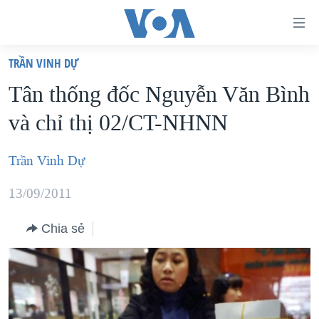
Đường
dẫn
TRẦN VINH DỰ
truy
TRANG CHỦ
Tân thống đốc Nguyễn Văn Bình
cập
VIỆT NAM
và chỉ thị 02/CT-NHNN
Tới
HOA KỲ
nội
BIỂN ĐÔNG
Trần Vinh Dự
dung
THẾ GIỚI
chính
13/09/2011
BLOG
Tới
điều
Chia sẻ
DIỄN ĐÀN
hướng
MỤC
chính
CHUYÊN ĐỀ
TỰ DO BÁO CHÍ
Đi
HỌC TIẾNG ANH
VẠCH TRẦN TIN GIẢ
CHIẾN TRANH THƯƠNG MẠI CỦA MỸ: QUÁ KHỨ VÀ HIỆN
tới