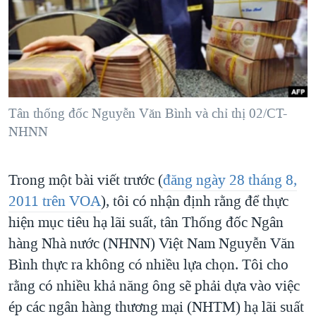
TẠI
VIDEO
"Tìm"
NGƯỜI VIỆT HẢI NGOẠI
HÀNH TRÌNH BẦU CỬ 2024
NGHE
ĐỜI SỐNG
MỘT NĂM CHIẾN TRANH TẠI DẢI GAZA
KINH TẾ
MẠNG XÃ HỘI
GIẢI MÃ VÀNH ĐAI & CON ĐƯỜNG
KHOA HỌC
NGÀY TỊ NẠN THẾ GIỚI
Tân thống đốc Nguyễn Văn Bình và chỉ thị 02/CT-
SỨC KHOẺ
NHNN
TRỊNH VĨNH BÌNH - NGƯỜI HẠ 'BÊN THẮNG CUỘC'
Ngôn ngữ khác
VĂN HOÁ
GROUND ZERO – XƯA VÀ NAY
THỂ THAO
Trong một bài viết trước (
đăng ngày 28 tháng 8,
CHI PHÍ CHIẾN TRANH AFGHANISTAN
GIÁO DỤC
2011 trên VOA
), tôi có nhận định rằng để thực
CÁC GIÁ TRỊ CỘNG HÒA Ở VIỆT NAM
hiện mục tiêu hạ lãi suất, tân Thống đốc Ngân
THƯỢNG ĐỈNH TRUMP-KIM TẠI VIỆT NAM
hàng Nhà nước (NHNN) Việt Nam Nguyễn Văn
TRỊNH VĨNH BÌNH VS. CHÍNH PHỦ VIỆT NAM
Bình thực ra không có nhiều lựa chọn. Tôi cho
rằng có nhiều khả năng ông sẽ phải dựa vào việc
NGƯ DÂN VIỆT VÀ LÀN SÓNG TRỘM HẢI SÂM
ép các ngân hàng thương mại (NHTM) hạ lãi suất
BÊN KIA QUỐC LỘ: TIẾNG VỌNG TỪ NÔNG THÔN MỸ