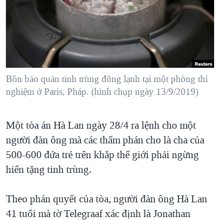
TẠI
VIDEO
"Tìm"
NGƯỜI VIỆT HẢI NGOẠI
HÀNH TRÌNH BẦU CỬ 2024
NGHE
ĐỜI SỐNG
MỘT NĂM CHIẾN TRANH TẠI DẢI GAZA
KINH TẾ
MẠNG XÃ HỘI
GIẢI MÃ VÀNH ĐAI & CON ĐƯỜNG
KHOA HỌC
NGÀY TỊ NẠN THẾ GIỚI
Bồn bảo quản tinh trùng đông lạnh tại một phòng thí
SỨC KHOẺ
nghiệm ở Paris, Pháp. (hình chụp ngày 13/9/2019)
TRỊNH VĨNH BÌNH - NGƯỜI HẠ 'BÊN THẮNG CUỘC'
Ngôn ngữ khác
VĂN HOÁ
GROUND ZERO – XƯA VÀ NAY
THỂ THAO
Một tòa án Hà Lan ngày 28/4 ra lệnh cho một
CHI PHÍ CHIẾN TRANH AFGHANISTAN
GIÁO DỤC
người đàn ông mà các thẩm phán cho là cha của
CÁC GIÁ TRỊ CỘNG HÒA Ở VIỆT NAM
500-600 đứa trẻ trên khắp thế giới phải ngừng
THƯỢNG ĐỈNH TRUMP-KIM TẠI VIỆT NAM
hiến tặng tinh trùng.
TRỊNH VĨNH BÌNH VS. CHÍNH PHỦ VIỆT NAM
Theo phán quyết của tòa, người đàn ông Hà Lan
NGƯ DÂN VIỆT VÀ LÀN SÓNG TRỘM HẢI SÂM
41 tuổi mà tờ Telegraaf xác định là Jonathan
BÊN KIA QUỐC LỘ: TIẾNG VỌNG TỪ NÔNG THÔN MỸ