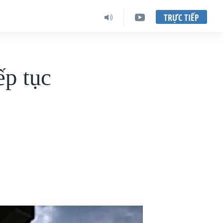
TRỰC TIẾP
ếp tục