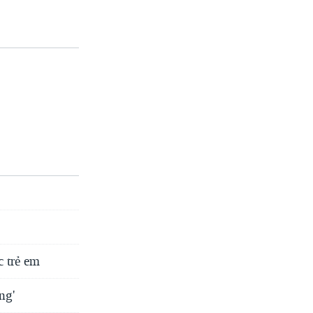
c trẻ em
ng'