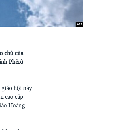
o chủ của
ánh Phêrô
 giáo hội này
m cao cấp
Giáo Hoàng