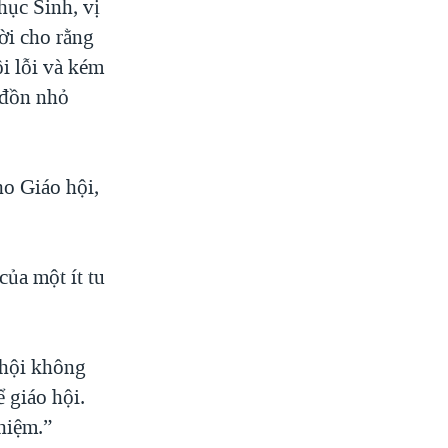
hục Sinh, vị
ười cho rằng
i lỗi và kém
 đồn nhỏ
ho Giáo hội,
ủa một ít tu
 hội không
ể giáo hội.
hiệm.”