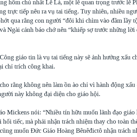
ảng hôm chủ nhất Lễ Lá, một lễ quan trọng trước lễ P
g trực tiếp nêu ra vụ tai tiếng. Tuy nhiên, nhiều ng
phớt qua rằng con người “đôi khi chìm vào đầm lầy tộ
 và Ngài cảnh báo chớ nên “khiếp sợ trước những lời
ông giáo tin là vụ tai tiếng này sẽ ảnh hưởng xấu c
 chỉ trích công khai.
cho rằng không nên làm ồn ào chỉ vì hành động xấu c
người này không đại diện cho giáo hội.
o Mickens nói: “Nhiều tín hữu muốn lãnh đạo giáo
ời hối tiếc, mà phải nhận trách nhiệm thay cho toàn th
 cũng muốn Đức Giáo Hoàng Bênêđictô nhận trách n