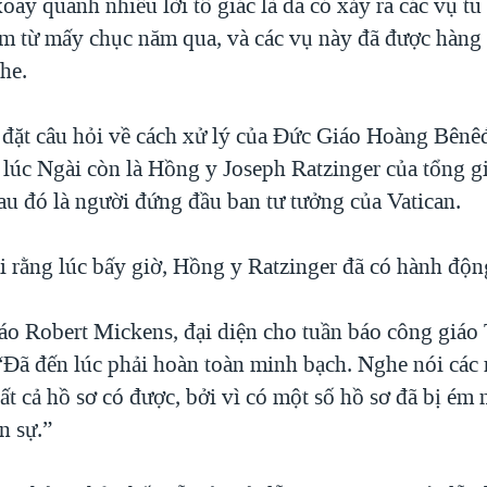
xoay quanh nhiều lời tố giác là đã có xảy ra các vụ tu
 em từ mấy chục năm qua, và các vụ này đã được hàn
he.
 đặt câu hỏi về cách xử lý của Đức Giáo Hoàng Bênêđ
, lúc Ngài còn là Hồng y Joseph Ratzinger của tổng g
au đó là người đứng đầu ban tư tưởng của Vatican.
i rằng lúc bấy giờ, Hồng y Ratzinger đã có hành độn
o Robert Mickens, đại diện cho tuần báo công giáo 
 “Đã đến lúc phải hoàn toàn minh bạch. Nghe nói các
ất cả hồ sơ có được, bởi vì có một số hồ sơ đã bị ém
n sự.”