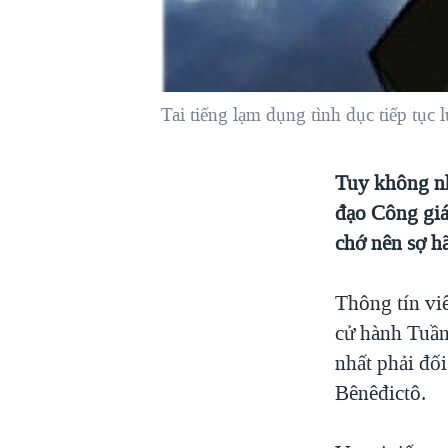
VIỆT NAM
NGƯ DÂN VIỆT VÀ LÀN SÓNG
TRỘM HẢI SÂM
Tai tiếng lạm dụng tình dục tiếp tục 
BÊN KIA QUỐC LỘ: TIẾNG VỌNG
TỪ NÔNG THÔN MỸ
QUAN HỆ VIỆT MỸ
Tuy không nh
đạo Công giá
chớ nên sợ hã
Thông tín vi
cử hành Tuần
nhất phải đối
Bênêđictô.