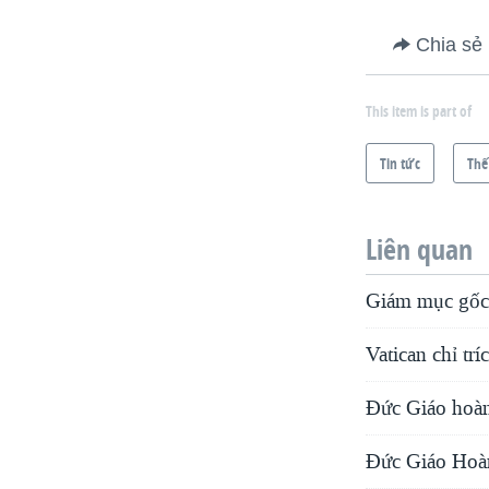
Chia sẻ
This item is part of
Tin tức
Thế
Liên quan
Giám mục gốc 
Vatican chỉ trí
Đức Giáo hoàng
Ðức Giáo Hoàng