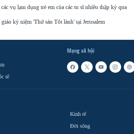
ề các vụ lạm dụng trẻ em của các tu sĩ nhiều thập kỷ qua
giáo kỷ niệm 'Thứ sáu Tốt lành' tại Jerusalem
Mạng xã hội
am
ốc tế
Kinh tế
Ðời sống