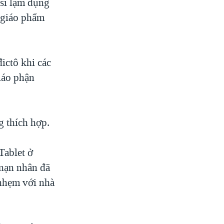
 sĩ lạm dụng
g giáo phẩm
ictô khi các
iáo phận
g thích hợp.
Tablet ở
 nạn nhân đã
 nhẹm với nhà